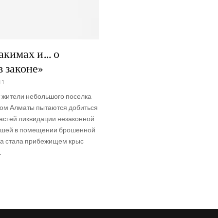
 акимах и… о
в законе»
11
 жите­ли неболь­шо­го посел­ка
ом Алма­ты пыта­ют­ся добить­ся
­стей лик­ви­да­ции неза­кон­ной
ик­шей в поме­ще­нии бро­шен­ной
а ста­ла при­бе­жи­щем крыс
.