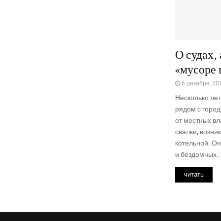
О судах,
«мусоре 
6 декабря, 20
Несколь­ко лет
рядом с горо­д
от мест­ных вла
свал­ки, воз­н
котель­ной. Он
и без­дом­ных..
читать