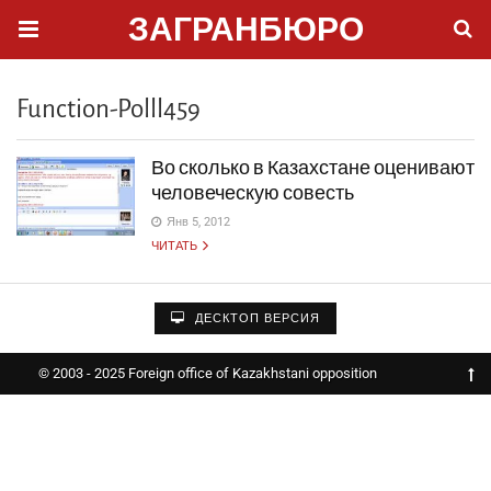
ЗАГРАНБЮРО
Function-Polll459
Во сколько в Казахстане оценивают
человеческую совесть
Янв 5, 2012
ЧИТАТЬ
ДЕСКТОП ВЕРСИЯ
© 2003 - 2025 Foreign office of Kazakhstani opposition