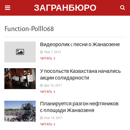
ЗАГРАНБЮРО
Function-Polll068
Видеоролик c песни о Жанаозене
Янв 7, 2012
ЧИТАТЬ
У посольств Казахстана начались
акции солидарности
Дек 16, 2011
ЧИТАТЬ
Планируется разгон нефтяников
с площади Жанаозеня
Ноя 14, 2011
ЧИТАТЬ