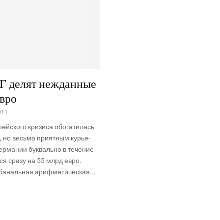
Г делят нежданные
евро
011
ей­ско­го кри­зи­са обо­га­ти­лась
 но весь­ма при­ят­ным курье­
р­ма­нии бук­валь­но в тече­ние
­ся сра­зу на 55 млрд евро.
аналь­ная ариф­ме­ти­че­ская...