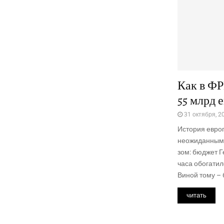
Как в ФР
55 млрд 
31 октября, 2
Исто­рия евро­п
неожи­дан­ным,
зом: бюд­жет Ге
часа обо­га­тил
Виной тому – б
читать