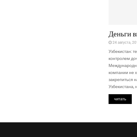
Деньги в
24 августа, 2
Узбекистан: т
контролем до
Международн
компании не х
закрепиться 
Узбекистана, н
читать