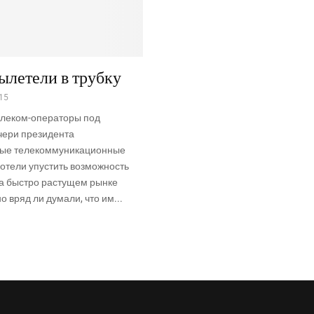
ылетели в трубку
015
елеком-операторы под
чери президента
ые телекоммуникационные
отели упустить возможность
на быстро растущем рынке
о вряд ли думали, что им...