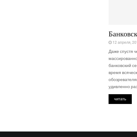
Банковск
12 апреля, 20
Даже спустя ч
массированно
банковский се
время всячес
обозревателя
удивленно раз
читать