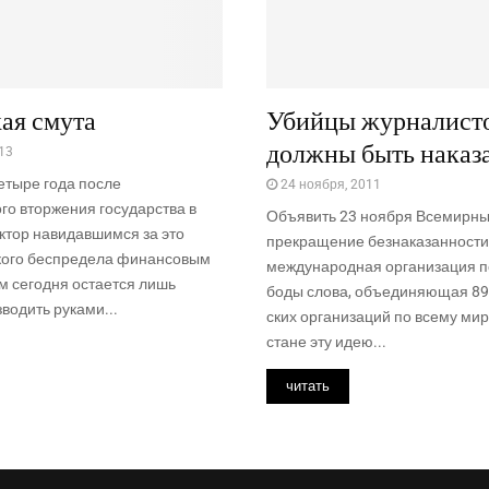
ая смута
Убийцы журналист
должны быть наказ
13
етыре года после
24 ноября, 2011
го вторжения государства в
Объ­явить 23 нояб­ря Все­мир­н
ктор навидавшимся за это
пре­кра­ще­ние без­на­ка­зан­но­сти
кого беспредела финансовым
меж­ду­на­род­ная орга­ни­за­ция 
м сегодня остается лишь
бо­ды сло­ва, объ­еди­ня­ю­щая 89
водить руками...
ских орга­ни­за­ций по все­му мир
стане эту идею...
читать