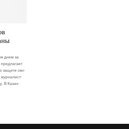
ов
аны
ым днем за
 пред­ла­га­ет
по защи­те сво­
 жур­на­лист­
у. В Казах­