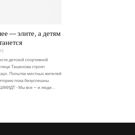
ее — элите, а детям
танется
012
есте детской спортивной
улице Ташенова строят
хаус. Попытки местных жителей
риторию пока безуспешны.
ШМИДТ - Мы все — и люди...