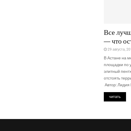
Все лучш
— что ос
29 августа, 2
В Астане на м
площадки по 
элитный пент
отстоять тер
Автор: Лидия 
читать