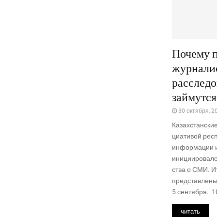
Почему п
журнали
расследо
займутся
30 октября, 2
Казах­стан­ские
ци­а­ти­вой рес­
инфор­ма­ции и
ини­ци­и­ро­ва­л
ства о СМИ. Ит
пред­став­ле­н
5 сентября. 10
читать