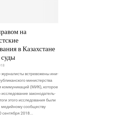
равом на
стские
вания в Казахстане
 суды
018
 жур­на­ли­сты встре­во­же­ны ини­
пуб­ли­кан­ско­го мини­стер­ства
 ком­му­ни­ка­ций (МИК), кото­рое
о иссле­до­ва­ние зако­но­да­тель­
о­ги это­го иссле­до­ва­ния были
ы медий­но­му сооб­ще­ству
 сен­тяб­ря 2018...