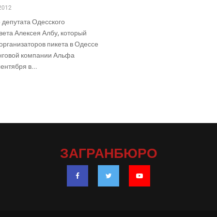
2012
 депутата Одесского
вета Алексея Албу, который
организаторов пикета в Одессе
нговой компании Альфа
ентября в...
ЗАГРАНБЮРО