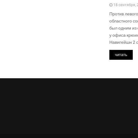
18 сентября, 
Против левого
областного со
был одним из 
у офиса крюи
Навигейшн 2 с
читать