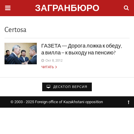
ЗАГРАНБЮРО
Certosa
ГАЗЕТА — Дорога ложка к обеду,
а вилла – к выходу на пенсию?
Окт 8, 2012
ЧИТАТЬ
ДЕСКТОП ВЕРСИЯ
© 2003 - 2025 Foreign office of Kazakhstani opposition