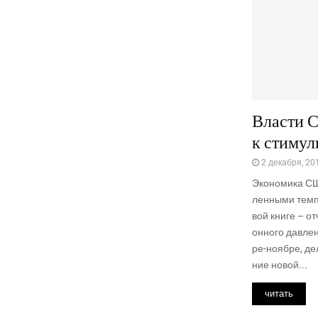
Власти 
к стиму
2 декабря, 20
Эко­но­ми­ка СШ
лен­ны­ми тем­
вой кни­ге – о
он­но­го дав­ле
ре-нояб­ре, де
ние новой...
читать