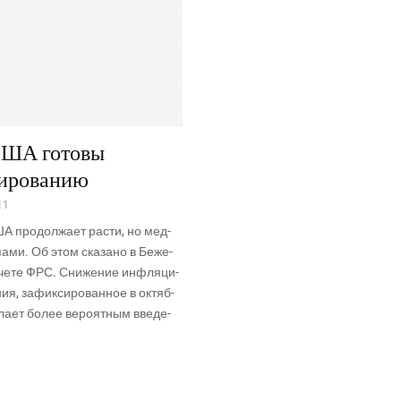
США готовы
лированию
11
А про­дол­жа­ет рас­ти, но мед­
па­ми. Об этом ска­за­но в Беже­
тче­те ФРС. Сни­же­ние инфля­ци­
­ния, зафик­си­ро­ван­ное в октяб­
ла­ет более веро­ят­ным вве­де­