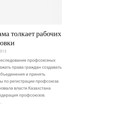
ама толкает рабочих
товки
2013
реследование профсоюзных
важать права граждан создавать
объединения и принять
ы по регистрации профсоюза
извала власти Казахстана
едерация профсоюзов.
.