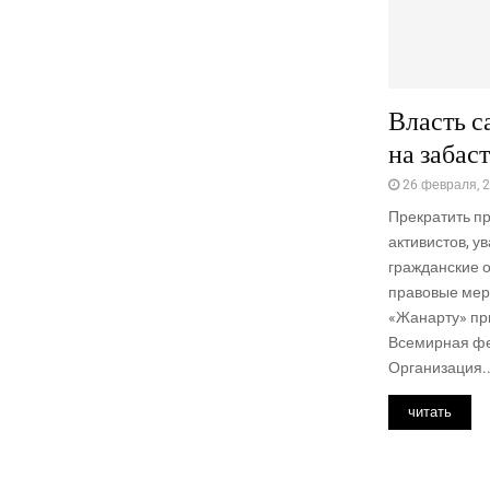
Власть с
на забас
26 февраля, 
Прекратить п
активистов, у
гражданские 
правовые мер
«Жанарту» пр
Всемирная ф
Организация..
читать