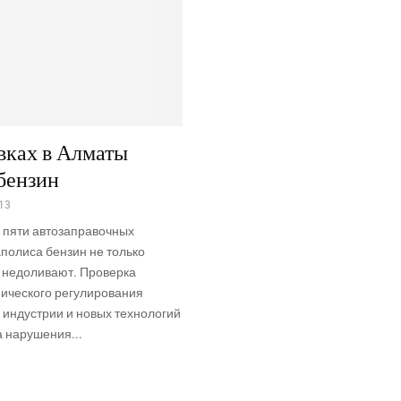
вках в Алматы
бензин
13
пяти автозаправочных
полиса бензин не только
и недоливают. Проверка
нического регулирования
 индустрии и новых технологий
 нарушения...