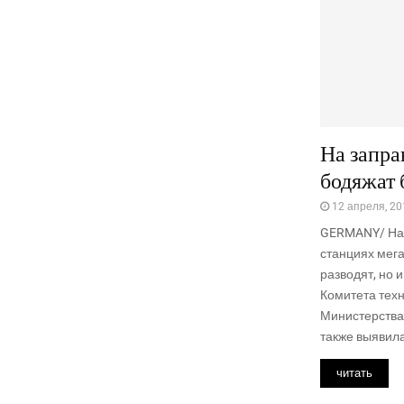
На запра
бодяжат 
12 апреля, 20
GERMANY/ На 
станциях мега
разводят, но 
Комитета тех
Министерства
также выявила
читать