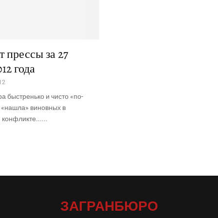
 прессы за 27
12 года
12
а быстренько и чисто «по-
 «нашла» виновных в
конфликте......
ЗАГРАНБЮРО