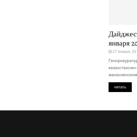
Дайджест
января 20
27 января, 20
Генпрокуратур
казахстански»
жанаозенском 
читать