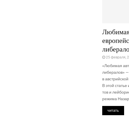
Любимая
европей
либерал
25 февраля, 
«Люби­мая авто
либе­ра­лов» — 
в австрий­ской б
В этой ста­тье 
тов и лей­бо­ри
режи­ма Назар­б
читать