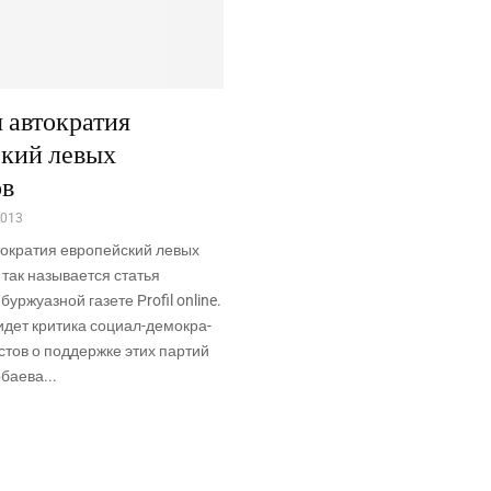
 автократия
ский левых
ов
2013
­кра­тия евро­пей­ский левых
так назы­ва­ет­ся ста­тья
ур­жу­аз­ной газе­те Profil online.
идет кри­ти­ка соци­ал-демо­кра­
­стов о под­держ­ке этих пар­тий
а­е­ва...