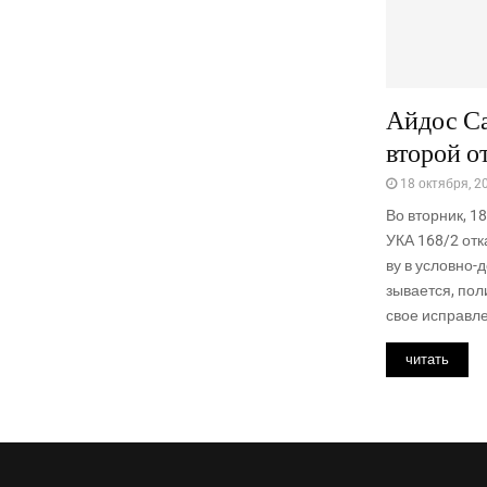
Айдос С
второй о
18 октября, 2
Во втор­ник, 1
УКА 168/2 отка­
ву в услов­но-
зы­ва­ет­ся, по
свое исправ­ле
читать