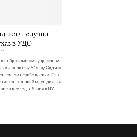
адыков получил
тказ в УДО
011
8 октяб­ря комис­сия учре­жде­ния
за­ла поли­ти­ку Айдо­су Сады­ко­
досроч­ном осво­бож­де­нии. Ока­
ли­тик «не в пол­ной мере дока­зал
­ние в пери­од отбы­тия в ИУ...