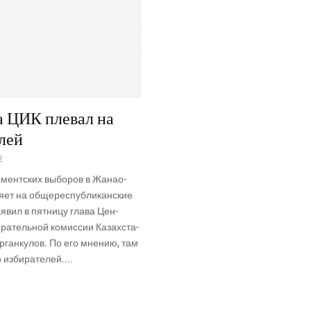
а ЦИК плевал на
лей
2
­мент­ских выбо­ров в Жана­о­
­ет на обще­рес­пуб­ли­кан­ские
заявил в пят­ни­цу гла­ва Цен­
­ра­тель­ной комис­сии Казах­ста­
р­ган­ку­лов. По его мне­нию, там
зби­ра­те­лей....