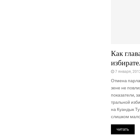
Как глав
избирате
7 января, 201
Отме­на пар­ла
зене не повли­я
пока­за­те­ли, 
траль­ной изби
на Куан­дык Ту
слиш­ком мало и
читать