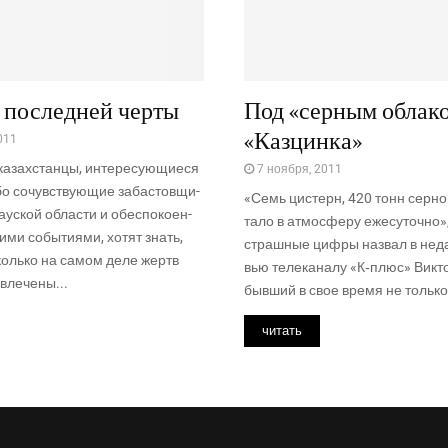
 последней черты
Под «серным облак
«Казцинка»
011
азах­стан­цы, инте­ре­су­ю­щи­е­ся
7 ноября, 2011
бо сочув­ству­ю­щие заба­стов­щи­
«Семь цистерн, 420 тонн сер­ной
а­уской обла­сти и обес­по­ко­ен­
та­ло в атмо­сфе­ру еже­су­точ­но»
ки­ми собы­ти­я­ми, хотят знать,
страш­ные циф­ры назвал в нед
сколь­ко на самом деле жертв
вью теле­ка­на­лу «К‑плюс» Вик­то
вле­че­ны...
быв­ший в свое вре­мя не толь­ко.
читать