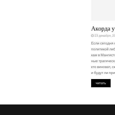
Акорда у
23 декабря, 2
Если сего­дня к
поли­ти­кой ли
кам в Ман­ги­ст
ные тра­ги­че­с
кто вино­ват, 
и будут ли при­
читать