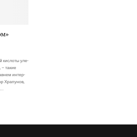
ом»
 кис­ло­ты уле­
, – такие
ав­нем интер­
р Хра­пу­нов,
..