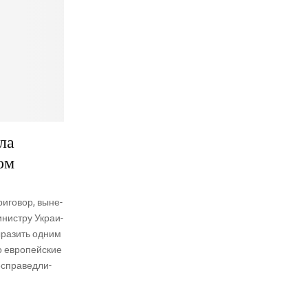
ла
ом
и­го­вор, выне­
ни­стру Укра­и­
ыра­зить одним
о евро­пей­ские
еспра­вед­ли­