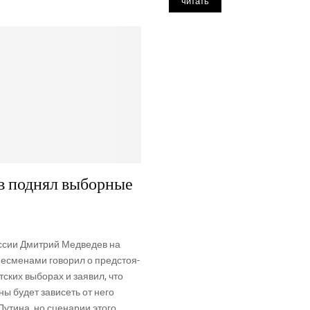
читать
в поднял выборные
с­сии Дмит­рий Мед­ве­дев на
не­сме­на­ми гово­рил о пред­сто­я­
т­ских выбо­рах и заявил, что
­ны будет зави­сеть от него
ути­на, но сце­на­рии это­го...