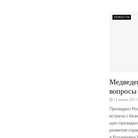
НОВОСТИ
Медведе
вопросы
13 июля, 2011
Пре­зи­дент Ро
встре­че с биз­
щих пре­зи­ден
раз­ви­тие стра
и Вла­ди­ми­ра П