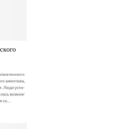
ского
лма­тин­ско­го
го ажи­о­та­жа,
я. Люди успо­
и­лась воз­мож­
я со...