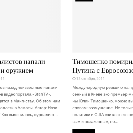
алистов напали
Тимошенко помири
 и оружием
Путина с Евросоюз
011
12 октября, 2011
ов назад неиз­вест­ные напа­ли
Меж­ду­на­род­ную реак­цию на пр
ов видео­пор­та­ла «StanTV»,
сен­ный в Кие­ве экс-пре­мьер-ми
дят­ся в Ман­ги­стау. Об этом нам
ны Юлии Тимо­шен­ко, мож­но в
кол­ле­ги в Алматы. Автор: Нази­
сло­вом: воз­му­ще­ние. Не толь­к
к выяс­ни­лось, жур­на­лист...
поли­ти­ки и США счи­та­ют его н
вым и неза­кон­ным, но...