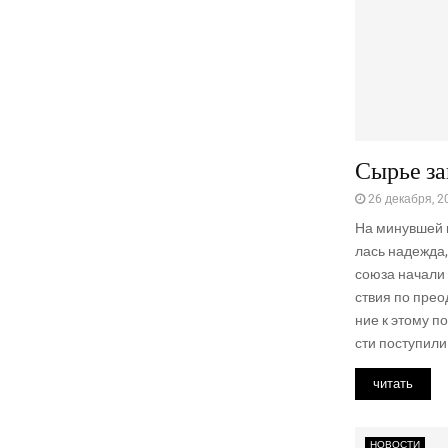
Сырье за
26 декабря, 2
На минув­шей н
лась надеж­да, 
сою­за нача­ли
ствия по пре­од
ние к это­му по
сти посту­пи­ли 
читать
НОВОСТИ