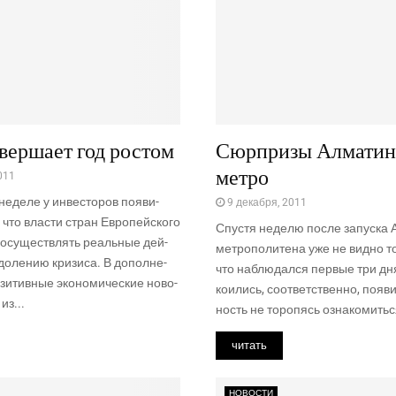
вершает год ростом
Сюрпризы Алматин
метро
011
еде­ле у инве­сто­ров появи­
9 декабря, 2011
что вла­сти стран Евро­пей­ско­го
Спу­стя неде­лю после запус­ка А
 осу­ществ­лять реаль­ные дей­
мет­ро­по­ли­те­на уже не вид­но то
о­ле­нию кри­зи­са. В допол­не­
что наблю­дал­ся пер­вые три дн
зи­тив­ные эко­но­ми­че­ские ново­
ко­и­лись, соот­вет­ствен­но, появ
из...
ность не торо­пясь озна­ко­мить­с
читать
НОВОСТИ