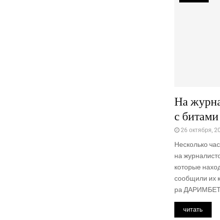
На журн
с битами
26 октября, 2
Несколь­ко час
на жур­на­ли­ст
кото­рые нахо­
сооб­щи­ли их 
ра ДАРИМБЕТ Ка
читать