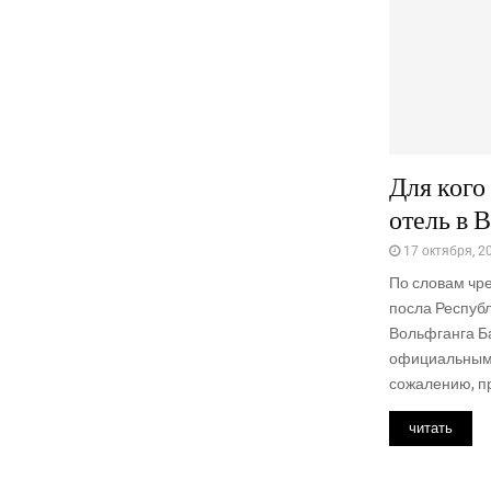
Для кого
отель в 
17 октября, 2
По словам чр
посла Республ
Вольфганга Ба
официальным 
сожалению, пр
читать