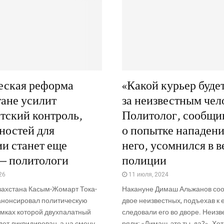
еская реформа
«Какой курьер будет
тане усилит
за неизвестным чел
тский контроль,
Политолог, сообщ
ностей для
о попытке нападени
и станет еще
него, усомнился в 
— политологи
полиции
26
11 июля, 2024
азах­ста­на Касым-Жомарт Тока­
Нака­нуне Димаш Аль­жа­нов соо
нон­си­ро­вал поли­ти­че­скую
двое неиз­вест­ных, подъ­е­хав к 
м­ках кото­рой двух­па­лат­ный
сле­до­ва­ли его во дво­ре. Неиз­
ет лик­ви­ди­ро­ван, а на сме­ну
ря­ли: «Димаш, это ты, да?». Хот