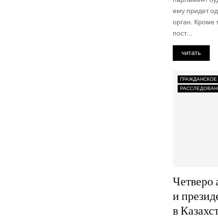
ему при­дет одн
орган. Кро­ме т
пост...
читать
ГРАЖДАНСКОЕ
РАССЛЕДОВАН
Четверо 
и президе
в Казахс