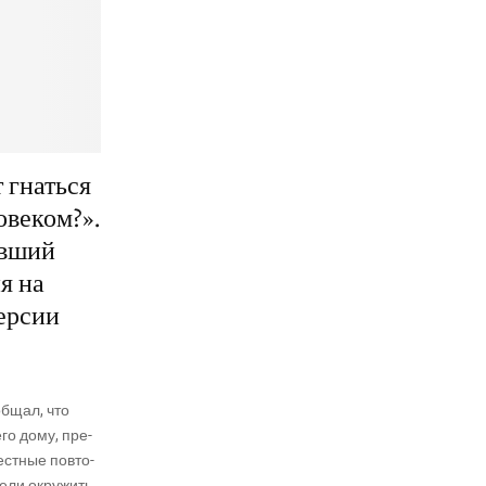
 гнаться
овеком?».
ивший
я на
версии
б­щал, что
его дому, пре­
вест­ные повто­
е­ли окру­жить