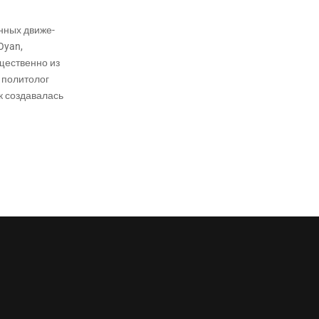
н­ных дви­же­
 Oyan,
ще­ствен­но из
 поли­то­лог
к созда­ва­лась