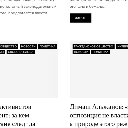
о­па­лат­ный зако­но­да­тель­ный
его, шли и бежа­ли...
ого, пред­ла­га­ет­ся вве­сти
читать
 ОБЩЕСТВО
НОВОСТИ
ПОЛИТИКА
ГРАЖДАНСКОЕ ОБЩЕСТВО
ИНТЕР
ИЯ
СВОБОДА СЛОВА
НОВОСТИ
ПОЛИТИКА
активистов
Димаш Альжанов: 
нт: за кем
оппозиция не власт
тане следила
а природе этого ре