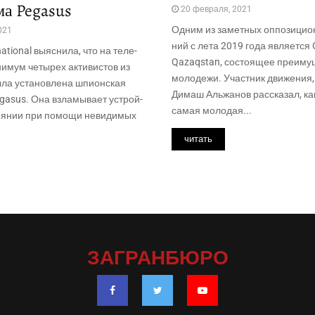
а Pegasus
20 февраля, 2021
Одним из замет­ных оппо­зи­ци­о
021
ний с лета 2019 года явля­ет­ся
ational выяс­ни­ла, что на теле­
Qazaqstan, состо­я­щее пре­иму­
и­мум четы­рех акти­ви­стов из
моло­де­жи. Участ­ник дви­же­ния,
ла уста­нов­ле­на шпи­он­ская
Димаш Аль­жа­нов рас­ска­зал, ка
gasus. Она взла­мы­ва­ет устрой­
самая моло­дая...
о­я­нии при помо­щи неви­ди­мых
читать
ЗАГРАНБЮРО