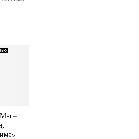
ВЬЮ
«Мы –
и,
жима»