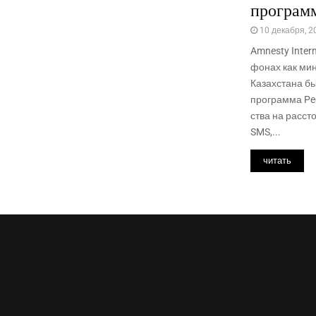
программ
10 декабря, 2
Amnesty Intern
фо­нах как мин
Казах­ста­на бы
про­грам­ма Pe
ства на рас­ст
SMS,...
читать