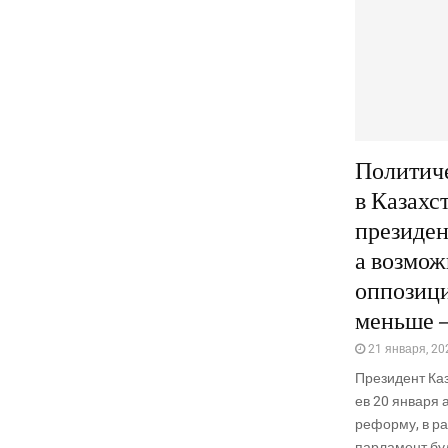
Политич
в Казахс
президен
а возмож
оппозици
меньше 
21 января, 20
Пре­зи­дент К
ев 20 янва­ря а
рефор­му, в ра
пар­ла­мент буд