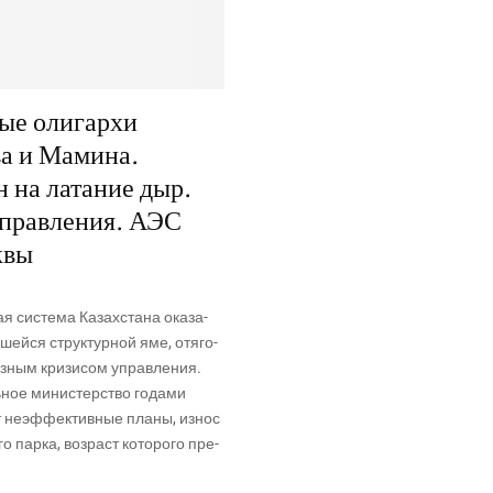
ые олигархи
а и Мамина.
 на латание дыр.
управления. АЭС
квы
кая систе­ма Казах­ста­на ока­за­
­шей­ся струк­тур­ной яме, отя­го­
­ным кри­зи­сом управ­ле­ния.
ное мини­стер­ство года­ми
ет неэф­фек­тив­ные пла­ны, износ
го пар­ка, воз­раст кото­ро­го пре­