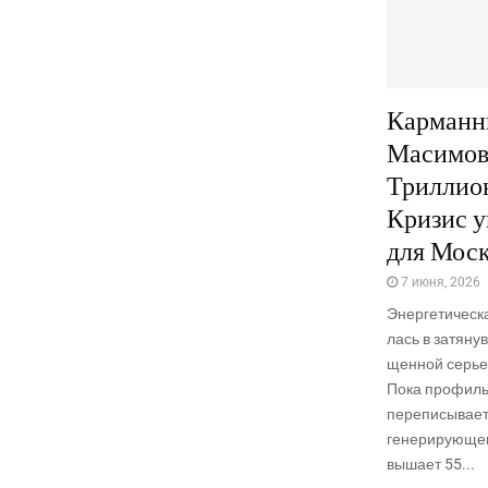
Карманн
Масимов
Триллион
Кризис 
для Мос
7 июня, 2026
Энер­ге­ти­че­с
лась в затя­нув
щен­ной серьез
Пока про­филь­
пере­пи­сы­ва­
гене­ри­ру­ю­ще­
вы­ша­ет 55...