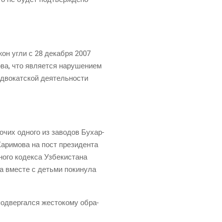
он угли с 28 декаб­ря 2007
ва, что явля­ет­ся нару­ше­ни­ем
адво­кат­ской дея­тель­но­сти
бо­чих одно­го из заво­дов Бухар­
ари­мо­ва на пост пре­зи­ден­та
о­го кодек­са Узбе­ки­ста­на
на вме­сте с детьми поки­ну­ла
д­вер­гал­ся жесто­ко­му обра­