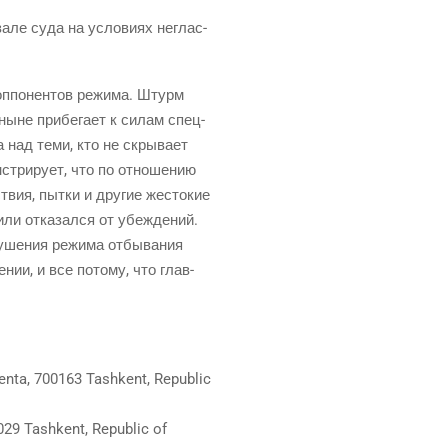
зале суда на усло­ви­ях неглас­
ь оппо­нен­тов режи­ма. Штурм
ыне при­бе­га­ет к силам спец­
а над теми, кто не скры­ва­ет
три­ру­ет, что по отно­ше­нию
ствия, пыт­ки и дру­гие жесто­кие
ли отка­зал­ся от убеж­де­ний.
у­ше­ния режи­ма отбы­ва­ния
нии, и все пото­му, что глав­
denta, 700163 Tashkent, Republic
0029 Tashkent, Republic of