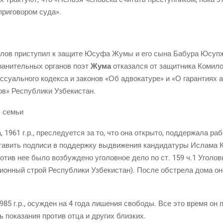
ри­го­во­ром суда».
­лов при­сту­пил к защи­те Юсуфа Жумы и его сына Бабу­ра Юсу­п­ж
ра­ни­тель­ных орга­нов поэт
Жума
отка­зал­ся от защит­ни­ка Коми­ло­
ес­су­аль­но­го кодек­са и зако­нов «Об адво­ка­ту­ре» и «О гаран­ти­ях 
тов» Рес­пуб­ли­ки Узбекистан.
ов семьи
 1961 г.р., пре­сле­ду­ет­ся за то, что она откры­то, под­дер­жа­ла ра
та­вить под­пи­си в под­держ­ку выдви­же­ния кан­ди­да­ту­ры Исла­ма К
­тив нее было воз­буж­де­но уго­лов­ное дело по ст. 159 ч.1 Уго­лов­н
­ци­он­ный строй Рес­пуб­ли­ки Узбе­ки­стан). После обстре­ла дома о
5 г.р., осуж­ден на 4 года лише­ния сво­бо­ды. Все это вре­мя он по
ь пока­за­ния про­тив отца и дру­гих близких.