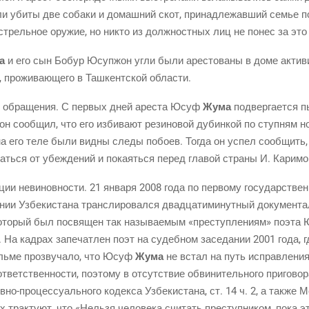
и уби­ты две соба­ки и домаш­ний скот, при­над­ле­жав­ший семье п
е­стрель­ное ору­жие, но никто из долж­ност­ных лиц не понес за эт
а
и его сын Бобур Юсу­п­жон угли были аре­сто­ва­ны в доме акти­ви
, про­жи­ва­ю­ще­го в Таш­кент­ской области.
го обра­ще­ния. С пер­вых дней аре­ста Юсуф
Жума
под­вер­га­ет­ся 
он сооб­щил, что его изби­ва­ют рези­но­вой дубин­кой по ступ­ням ног,
а его теле были вид­ны сле­ды побо­ев. Тогда он успел сооб­щить,
­зать­ся от убеж­де­ний и пока­ять­ся перед гла­вой стра­ны И. Карим
ции неви­нов­но­сти. 21 янва­ря 2008 года по пер­во­му госу­дар­ствен­
а­нии Узбе­ки­ста­на транс­ли­ро­вал­ся два­дца­ти­ми­нут­ный доку­мен
кото­рый был посвя­щен так назы­ва­е­мым «пре­ступ­ле­ни­ям» поэт
а кад­рах запе­чат­лен поэт на судеб­ном засе­да­нии 2001 года, где
ь­ме про­зву­ча­ло, что Юсуф
Жума
не встал на путь исправ­ле­ния
твет­ствен­но­сти, поэто­му в отсут­ствие обви­ни­тель­но­го при­го­во
в­но-про­цес­су­аль­но­го кодек­са Узбе­ки­ста­на, ст. 14 ч. 2, а так­же
ах трак­ту­ют, что «Нель­зя чело­ве­ка счи­тать пре­ступ­ни­ком, пока 