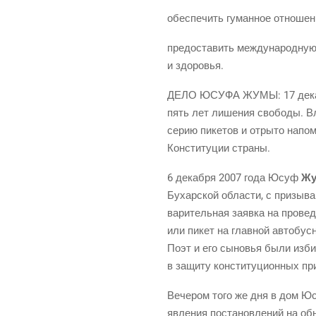
обес­пе­чить гуман­ное отно­ше
предо­ста­вить меж­ду­на­род­н
и здоровья.
ДЕЛО ЮСУФА ЖУМЫ: 17 декаб­р
пять лет лише­ния сво­бо­ды. Вла
серию пике­тов и отры­то напом­
Кон­сти­ту­ции страны.
6 декаб­ря 2007 года Юсуф
Жу
Бухар­ской обла­сти, с при­зы­в
ва­ри­тель­ная заяв­ка на про­ве
и­ли пикет на глав­ной авто­бус
Поэт и его сыно­вья были изби­
в защи­ту кон­сти­ту­ци­он­ных п
Вече­ром того же дня в дом Юсу
яв­ле­ния поста­нов­ле­ний на об