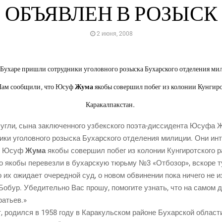
ОБЪЯВЛЕН В РОЗЫСК
2 июня, 2008
 в Бухаре пришли сотрудники уголовного розыска Бухарского отделения м
Нам сообщили, что Юсуф
Жума
якобы совершил побег из колонии Кунгиро
Каракалпакстан.
 угли, сына заклю­чен­но­го узбек­ско­го поэта-дис­си­ден­та Юсуфа
ки уго­лов­но­го розыс­ка Бухар­ско­го отде­ле­ния мили­ции. Они инте
что Юсуф
Жума
яко­бы совер­шил побег из коло­нии Кун­ги­рот­ско­го ра
го яко­бы пере­вез­ли в бухар­скую тюрь­му №3 «Отбо­зор», вско­ре т
о их ожи­да­ет оче­ред­ной суд, о новом обви­не­нии пока ниче­го не и
т Бобур. Убе­ди­тель­но Вас про­шу, помо­ги­те узнать, что на самом
ратьев.»
 родил­ся в 1958 году в Кара­куль­ском рай­оне Бухар­ской обла­сти.