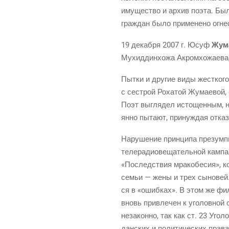
иму­ще­ство и архив поэта. Был
граж­дан было при­ме­не­но огн
19 декаб­ря 2007 г. Юсуф
Жум
Мухид­дин­хо­жа Акром­хо­жа­е­ва
Пыт­ки и дру­гие виды жест­ко­
с сест­рой Роха­той Жума­е­вой, 
Поэт выгля­дел исто­щен­ным, н
ян­но пыта­ют, при­нуж­дая отка
Нару­ше­ние прин­ци­па пре­зумп­
теле­ра­дио­ве­ща­тель­ной кам­п
«Послед­ствия мра­ко­бе­сия», 
семьи — жены и трех сыно­вей. Н
ся в «ошиб­ках». В этом же фил
вновь при­вле­чен к уго­лов­ной о
неза­кон­но, так как ст. 23 Уго­ло
дан­ских и поли­ти­че­ских пра­в