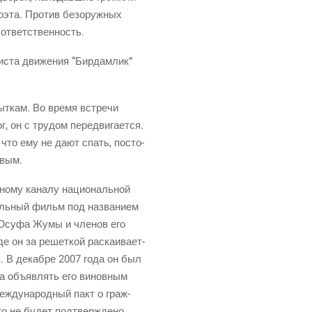
оэта. Про­тив без­оруж­ных
о ответственность.
­ста дви­же­ния “Бир­дам­лик”
пыт­кам. Во вре­мя встре­чи
 он с тру­дом пере­дви­га­ет­ся.
 что ему не дают спать, посто­
овым.
но­му кана­лу наци­о­наль­ной
­таль­ный фильм под назва­ни­ем
а Юсуфа Жумы и чле­нов его
 он за решет­кой рас­ка­и­ва­ет­
. В декаб­ре 2007 года он был
­ра объ­яв­лять его винов­ным
 Меж­ду­на­род­ный пакт о граж­
это не будет под­твер­жде­но