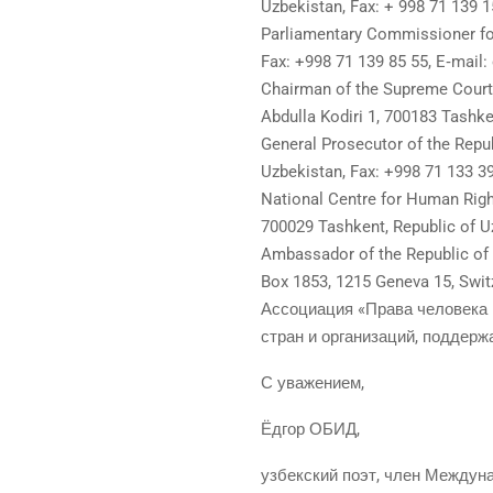
Uzbekistan, Fax: + 998 71 139 1
Parliamentary Commissioner for
Fax: +998 71 139 85 55, E‑mail:
Chairman of the Supreme Court 
Abdulla Kodiri 1, 700183 Tashke
General Prosecutor of the Repu
Uzbekistan, Fax: +998 71 133 39
National Centre for Human Righ
700029 Tashkent, Republic of Uz
Ambassador of the Republic of 
Box 1853, 1215 Geneva 15, Switz
Ассо­ци­а­ция «Пра­ва чело­ве­к
стран и орга­ни­за­ций, под­де
С ува­же­ни­ем,
Ёдгор ОБИД,
узбек­ский поэт, член Меж­ду­н