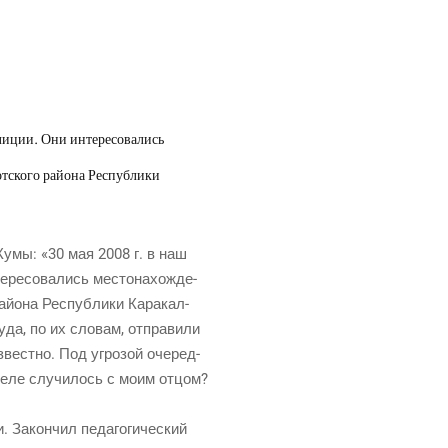
илиции. Они интересовались
тского района Республики
 Жумы: «30 мая 2008 г. в наш
­ре­со­ва­лись место­на­хож­де­
й­о­на Рес­пуб­ли­ки Кара­кал­
уда, по их сло­вам, отпра­ви­ли
звест­но. Под угро­зой оче­ред­
 деле слу­чи­лось с моим отцом?
 Закон­чил педа­го­ги­че­ский