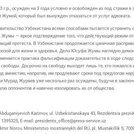
г.р., осуж­ден на 3 года услов­но и осво­бож­ден из под стра­жи в 
ом Жумой, кото­рый был вынуж­ден отка­зать­ся от услуг адвоката.
­ви­тель­ство Узбе­ки­ста­на все­ми спо­со­ба­ми пыта­ет­ся устра­нит
Жумы — яркое под­твер­жде­ние того, что дей­ству­ю­щий режим отн
кций про­те­ста. В Узбе­ки­стане про­дол­жа­ет­ся цинич­ная рас­пра­в
гро­зой для жиз­ни и здо­ро­вья. Дело Юсуфа Жумы нагляд­но демон­с
­ме­ня­ет­ся прак­ти­ка фаль­си­фи­ка­ции дока­за­тельств в ходе след­
сво­бо­ды. Досроч­но на сво­бо­ду выхо­дят лишь те, кто пока­ял­ся и
д амни­стию, напро­тив, им про­дле­ва­ют сро­ки под пред­ло­гом нар
 и Мурад Жура­ев уже несколь­ко раз осуж­де­ны, будучи в заклю­че­
лю оппо­нен­тов и навеч­но изо­ли­ро­вать их от общества.
Abduganiyevich Karimov, ul. Uzbekistanskaya 43, Rezidentsia prezi
3 1395325, E‑mail:
presidents_office@press-service.uz
dimir Norov, Ministerstvo inostrannykh del RU, pl. Mustakillik 5; 70