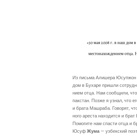
«30 мая 2008 г. в наш дом
местонахождением отца. 
Из пись­ма Али­ше­ра Юсу­п­жон
дом в Буха­ре при­шли сотруд­ни­
ни­ем отца. Нам сооб­щи­ли, 
пак­стан. Поз­же я узнал, что е
и бра­та Маш­ра­ба. Гово­рят, чт
но­го аре­ста нахо­дит­ся и бра
Помо­ги­те нам спа­сти отца и б
Юсуф
Жума
— узбек­ский поэт,