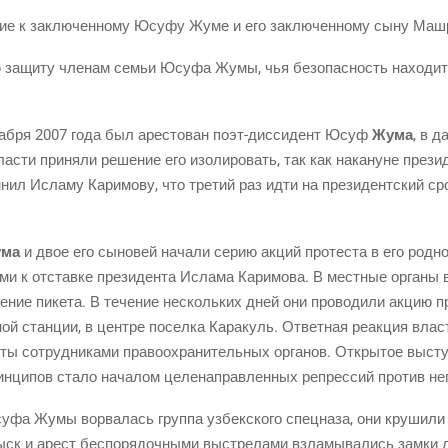
­ние к заклю­чен­но­му Юсуфу Жуме и его заклю­чен­но­му сыну Маш­р
ую защи­ту чле­нам семьи Юсуфа Жумы, чья без­опас­ность нахо­дит­
я 2007 года был аре­сто­ван поэт-дис­си­дент Юсуф
Жума
, в д
­сти при­ня­ли реше­ние его изо­ли­ро­вать, так как нака­нуне пре­зи
нил Исла­му Кари­мо­ву, что тре­тий раз идти на пре­зи­дент­ский ср
ма
и двое его сыно­вей нача­ли серию акций про­те­ста в его род­н
а­ми к отстав­ке пре­зи­ден­та Исла­ма Кари­мо­ва. В мест­ные орга­н
­де­ние пике­та. В тече­ние несколь­ких дней они про­во­ди­ли акцию п
­ной стан­ции, в цен­тре посел­ка Кара­куль. Ответ­ная реак­ция вла
ты сотруд­ни­ка­ми пра­во­охра­ни­тель­ных орга­нов. Откры­тое в
рин­ци­пов ста­ло нача­лом целе­на­прав­лен­ных репрес­сий про­тив не
фа Жумы ворва­лась груп­па узбек­ско­го спец­на­за, они кру­ши­ли
ыск и арест бес­по­ря­доч­ны­ми выстре­ла­ми взла­мы­ва­лись зам­ки д