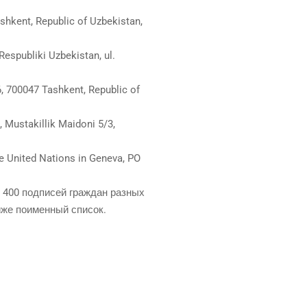
shkent, Republic of Uzbekistan,
espubliki Uzbekistan, ul.
, 700047 Tashkent, Republic of
 Mustakillik Maidoni 5/3,
e United Nations in Geneva, PO
 400 под­пи­сей граж­дан раз­ных
ниже поимен­ный список.