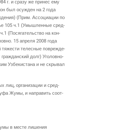
84 г. и сра­зу же при­нес ему
 он был осуж­ден на 2 года
жде­ния) (Прим. Ассо­ци­а­ции по
тье 105 ч.1 (Умыш­лен­ные сред­
ч.1 (Пося­га­тель­ство на кон­
слов­но. 15 апре­ля 2008 года
й тяже­сти телес­ные повре­жде­
 граж­дан­ский долг) Уго­лов­но­
жим Узбе­ки­ста­на и не скры­вал
ых лиц, орга­ни­за­ции и сред­
Юсуфа Жумы, и напра­вить соот­
 Жумы в месте лише­ния