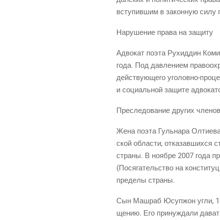
всту­пив­шим в закон­ную силу п
Нару­ше­ние пра­ва на защиту
Адво­кат поэта Рухид­дин Коми
года. Под дав­ле­ни­ем пра­во­ох
дей­ству­ю­ще­го уго­лов­но-про­ц
и соци­аль­ной защи­те адво­ка­
Пре­сле­до­ва­ние дру­гих чле­н
Жена поэта Гуль­на­ра Олти­е­ва,
ской обла­сти, отка­зав­ших­ся с
стра­ны. В нояб­ре 2007 года про
(Пося­га­тель­ство на кон­сти­ту
пре­де­лы страны.
Сын Маш­раб Юсу­п­жон угли, 198
ще­нию. Его при­нуж­да­ли дават