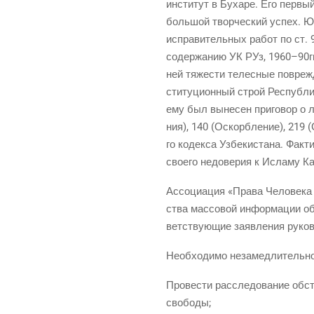
инсти­тут в Буха­ре. Его пер­вый
боль­шой твор­че­ский успех. Ю
испра­ви­тель­ных работ по ст. 
содер­жа­нию УК РУз, 1960–90гг
ней тяже­сти телес­ные повре­жде
сти­ту­ци­он­ный строй Рес­пуб­л
ему был выне­сен при­го­вор о 
ния), 140 (Оскорб­ле­ние), 219 (
го кодек­са Узбе­ки­ста­на. Фак
сво­е­го недо­ве­рия к Исла­му 
Ассо­ци­а­ция «Пра­ва Чело­ве­ка
ства мас­со­вой инфор­ма­ции об
вет­ству­ю­щие заяв­ле­ния руко­
Необ­хо­ди­мо незамедлительно
Про­ве­сти рас­сле­до­ва­ние о
свободы;