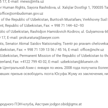
5 17, E‑mail:
rnews@mfa.uz
 Human Rights, Sayora Rashidova, ul. Xalqlar Dostligi 1, 700035 Ta
office@ombudsman.gov.uz
of the Republic of Uzbekistan, Buritosh Mustafaev, Verkhovny Sud R
nt; Republic of Uzbekistan, Fax: + 998 71 144−62−93
blic of Uzbekistan, Rashidjon Hamidovich Kodirov, ul. Gulyamova 66
 17, E‑mail:
prokuratura@lawyer.com
ts, Senator Akmal Saidov Natsionalny, Tsentr po pravam cheloveka,
bekistan, Fax: + 998 71 139 13 56 / 45 16, E‑mail:
office@nchr.uz
Uzbekistan, Permanent Mission of the Republic of Uzbekistan to th
erland, Fax: +4122 799 43 02, E‑mail:
uzbekistan@bluewin.ch
а в Цен­траль­ной Азии с янва­ря по июнь 2008 года полу­чи­ла более
р­жав­ших при­зыв осво­бо­дить поэта Юсуфа Жуму из заклю­че­ния, 
а­род­но­го ПЭН-клу­ба, Австрия
jodgor.obid@gmx.at