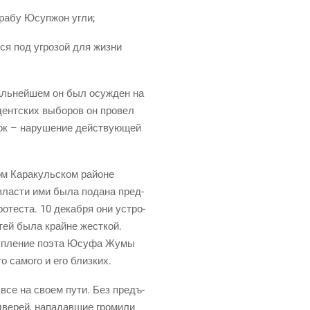
а­бу Юсу­п­жон угли;
ся под угро­зой для жиз­ни
аль­ней­шем он был осуж­ден на
­дент­ских выбо­ров он про­вел
ок – нару­ше­ние дей­ству­ю­щей
ом Кара­куль­ском рай­оне
ы вла­сти ими была пода­на пред­
ро­те­ста. 10 декаб­ря они устро­
­стей была крайне жест­кой.
ыступ­ле­ние поэта Юсуфа Жумы
го само­го и его близких.
 все на сво­ем пути. Без предъ­
ве­рей, напа­дав­шие гро­ми­ли