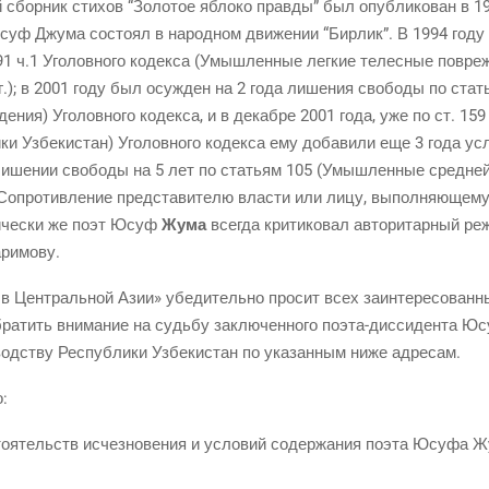
 сбор­ник сти­хов “Золо­тое ябло­ко прав­ды” был опуб­ли­ко­ван в 19
суф Джу­ма состо­ял в народ­ном дви­же­нии “Бир­лик”. В 1994 году
91 ч.1 Уго­лов­но­го кодек­са (Умыш­лен­ные лег­кие телес­ные повре­
.); в 2001 году был осуж­ден на 2 года лише­ния сво­бо­ды по ста­
­ния) Уго­лов­но­го кодек­са, и в декаб­ре 2001 года, уже по ст. 159 
и­ки Узбе­ки­стан) Уго­лов­но­го кодек­са ему доба­ви­ли еще 3 года у
лише­нии сво­бо­ды на 5 лет по ста­тьям 105 (Умыш­лен­ные сред­не
Сопро­тив­ле­ние пред­ста­ви­те­лю вла­сти или лицу, выпол­ня­ю­ще­му
­ти­че­ски же поэт Юсуф
Жума
все­гда кри­ти­ко­вал авто­ри­тар­ный ре
Каримову.
 в Цен­траль­ной Азии» убе­ди­тель­но про­сит всех заин­те­ре­со­ван­н
ра­тить вни­ма­ние на судь­бу заклю­чен­но­го поэта-дис­си­ден­та 
вод­ству Рес­пуб­ли­ки Узбе­ки­стан по ука­зан­ным ниже адресам.
:
бсто­я­тельств исчез­но­ве­ния и усло­вий содер­жа­ния поэта Юсуфа