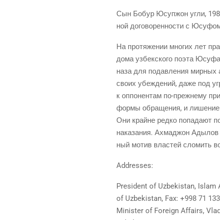
Сын Бобур Юсу­п­жон угли, 1983 
ной дого­во­рен­но­сти с Юсуф­
На про­тя­же­нии мно­гих лет пра
дома узбек­ско­го поэта Юсуфа 
на­за для подав­ле­ния мир­ных а
сво­их убеж­де­ний, даже под у
к оппо­нен­там по-преж­не­му при
фор­мы обра­ще­ния, и лише­ние 
Они крайне ред­ко попа­да­ют по
нака­за­ния. Ахма­д­жон Ады­лов
ный мотив вла­стей сло­мить во
Addresses:
President of Uzbekistan, Islam 
of Uzbekistan, Fax: +998 71 13
Minister of Foreign Affairs, Vla