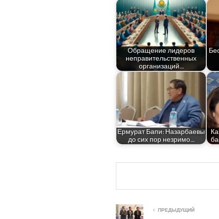
Обра­ще­ние лиде­ров
Бес
непра­ви­тель­ствен­ных
организаций…
Ерму­рат Бапи: Назар­ба­е­вы
Ка
до сих пор незримо…
ба
ПРЕДЫДУЩИЙ