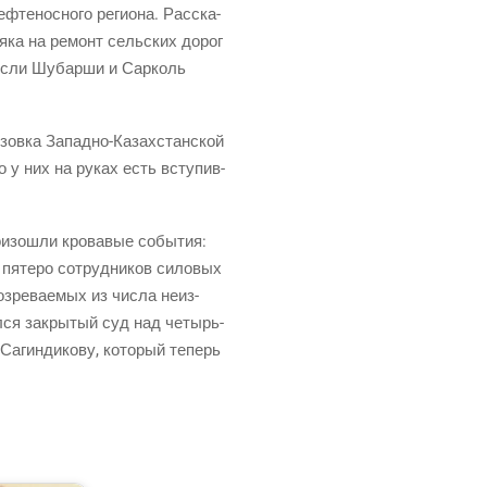
те­нос­но­го реги­о­на. Рас­ска­
­я­ка на ремонт сель­ских дорог
я, если Шубар­ши и Сар­коль
­зов­ка
Запад­но-Казах­стан­ской
о у них на руках есть всту­пив­
­изо­шли кро­ва­вые собы­тия:
пяте­ро сотруд­ни­ков сило­вых
­зре­ва­е­мых из чис­ла неиз­
ил­ся закры­тый суд над четырь­
у Сагин­ди­ко­ву, кото­рый теперь