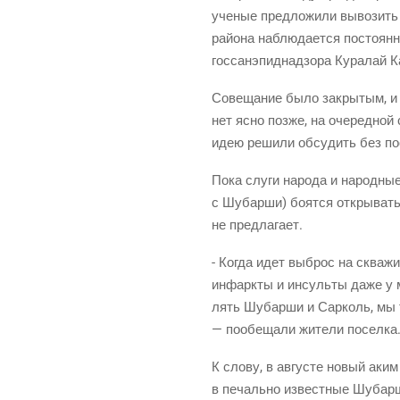
уче­ные пред­ло­жи­ли выво­зить
рай­о­на наблю­да­ет­ся посто­ян
гос­санэпид­над­зо­ра Кура­лай К
Сове­ща­ние было закры­тым, и жу
нет ясно поз­же, на оче­ред­ной 
идею реши­ли обсу­дить без пос
Пока слу­ги наро­да и народ­ные
с Шубар­ши) боят­ся откры­вать 
не предлагает.
- Когда идет выброс на сква­жи­н
инфарк­ты и инсуль­ты даже у мо
лять Шубар­ши и Сар­коль, мы т
— пообе­ща­ли жите­ли поселка
К сло­ву, в авгу­сте новый аки
в печаль­но извест­ные Шубар­ши 