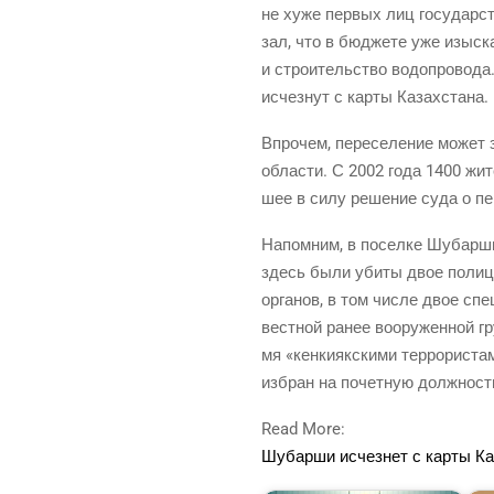
не хуже пер­вых лиц госу­дар­ств
зал, что в бюд­же­те уже изыс­к
и стро­и­тель­ство водо­про­во­д
исчез­нут с кар­ты Казахстана.
Впро­чем, пере­се­ле­ние может 
обла­сти. С 2002 года 1400 жит
шее в силу реше­ние суда о пер
Напом­ним, в посел­ке Шубар­ши 
здесь были уби­ты двое поли­це
орга­нов, в том чис­ле двое спец­
вест­ной ранее воору­жен­ной г
мя «кен­ки­як­ски­ми тер­ро­ри­ст
избран на почет­ную долж­ност
Read More:
Шубар­ши исчез­нет с кар­ты К