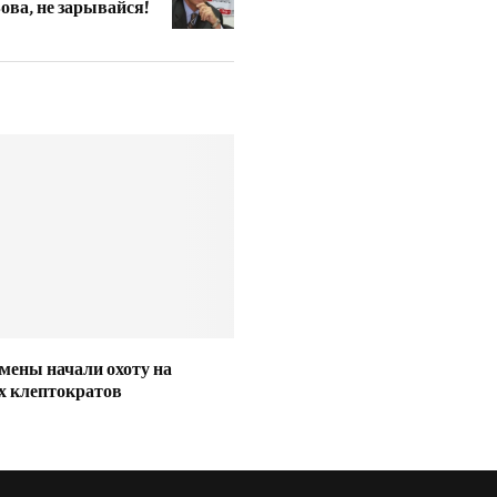
ова, не зарывайся!
мены начали охоту на
х клептократов