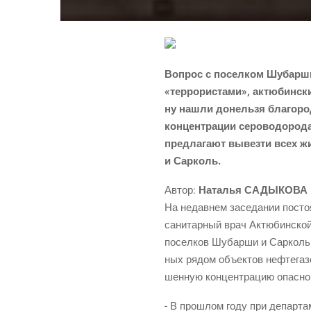
Вопрос с посел­ком Шубар­ши,
«тер­ро­ри­ста­ми», актю­бин­с
ну нашли донель­зя бла­го­ро
кон­цен­тра­ции серо­во­до­ро­д
пред­ла­га­ют вывез­ти всех ж
и Сарколь.
Автор:
Ната­лья САДЫКОВА
На недав­нем засе­да­нии посто­я
сани­тар­ный врач Актю­бин­ской
посел­ков Шубар­ши и Сар­коль 
ных рядом объ­ек­тов неф­те­га­з
шен­ную кон­цен­тра­цию опас­но­
- В про­шлом году при депар­та­ме