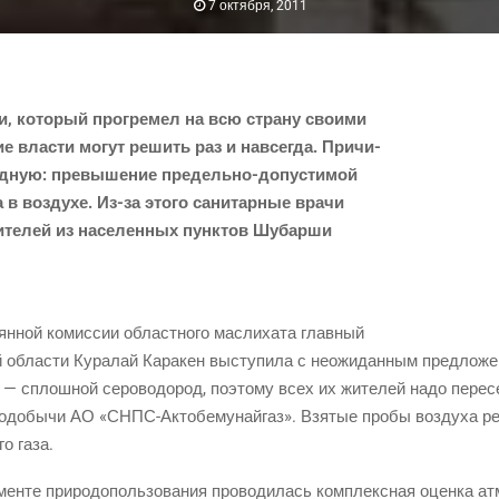
7 октября, 2011
 кото­рый про­гре­мел на всю стра­ну сво­и­ми
кие вла­сти могут решить раз и навсе­гда. При­чи­
д­ную: пре­вы­ше­ние пре­дель­но-допу­сти­мой
а в воз­ду­хе. Из-за это­го сани­тар­ные вра­чи
ите­лей из насе­лен­ных пунк­тов Шубар­ши
н­ной комис­сии област­но­го мас­ли­ха­та глав­ный
 обла­сти Кура­лай Кара­кен высту­пи­ла с неожи­дан­ным пред­ло­же­н
— сплош­ной серо­во­до­род, поэто­му всех их жите­лей надо пере­с
о­до­бы­чи АО «
СНПС-Акто­бе­му­най­газ
». Взя­тые про­бы воз­ду­ха ре
го газа.
н­те при­ро­до­поль­зо­ва­ния про­во­ди­лась ком­плекс­ная оцен­ка атм