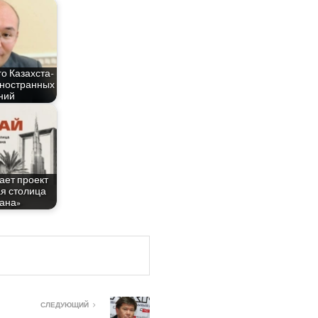
го Казах­ста­
ино­стран­ных
ний
а­ет про­ект
я сто­ли­ца
ана»
СЛЕДУЮЩИЙ