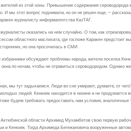
 жите­лей из этой зоны. Пре­вы­ше­ние содер­жа­ния серо­во­до­ро­да 
­но. И мы этот вопрос под­ни­ма­ли, но он не решен еще, — рас­ска­за
ара­кен жур­на­ли­сту инфор­ма­гент­ства КазТАГ.
р­на­ли­сты ока­за­лись на нем слу­чай­но. О том, как отре­а­ги­ро­ва
сес­сии област­но­го мас­ли­ха­та, где гос­по­же Кара­кен пред­сто­ит
то­рон­них, но она про­со­чи­лась в СМИ.
 избран­ни­ки обсуж­да­ют про­бле­мы наро­да, жите­ли посел­ка Кен­к
окна по ночам, что­бы не отра­вить­ся серо­во­до­ро­дом. Одна­ко же
ах, мы тут зады­ха­ем­ся. Люди во сне уми­ра­ют, дума­е­те, от чего? 
ло­дых людей. Кен­ки­як нахо­дит­ся в низине и не про­ду­ва­ет­ся в
оже будем тре­бо­вать предо­ста­вить нам усло­вия, ана­ло­гич­ные
.
м Актю­бин­ской обла­сти Архи­мед Мухам­бе­тов свою первую рабо­
и Кен­ки­як. Тогда Архи­ме­да Беге­жа­но­ви­ча воору­жен­ные авто­ма