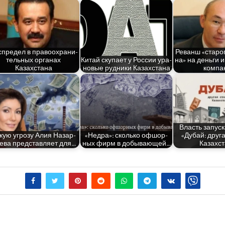
­пре­дел в пра­во­охра­ни­
Реванш «ста­ро­
тель­ных орга­нах
Китай ску­па­ет у Рос­сии ура­
на» на день­ги 
Казахстана
но­вые руд­ни­ки Казахстана
компа
Власть запус­к
кую угро­зу Алия Назар­
«Нед­ра»: сколь­ко офшор­
«Дубай: дру­га
­е­ва пред­став­ля­ет для…
ных фирм в добывающей…
Казахст