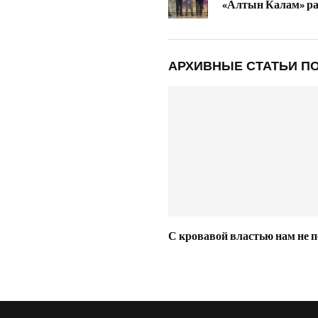
«Алтын Калам» раз
АРХИВНЫЕ СТАТЬИ ПО
С кровавой властью нам не п