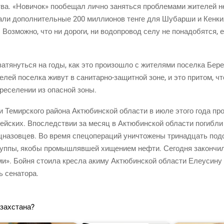
а. «Нови­чок» пообе­щал лич­но занять­ся про­бле­ма­ми жите­лей неф­
а­ли допол­ни­тель­ные 200 мил­ли­о­нов тен­ге для Шубар­ши и Кен­ки
а. Воз­мож­но, что ни доро­ги, ни водо­про­вод селу не пона­до­бят­с
затя­нуть­ся на годы, как это про­изо­шло с жите­ля­ми посел­ка Бере
е­лей посел­ка живут в
сани­тар­но-защит­ной
зоне, и это при­том, чт
е­се­ле­нии из опас­ной зоны.
Темир­ско­го рай­о­на Актю­бин­ской обла­сти в июле это­го года про
й­ских. Впо­след­ствии за месяц в Актю­бин­ской обла­сти погиб­ли 
на­зов­цев. Во вре­мя спе­цо­пе­ра­ций уни­что­же­ны три­на­дцать подо
руп­пы, яко­бы про­мыш­ляв­шей хище­ни­ем неф­ти. Сего­дня закон­ч
а­ми». Бой­ня сто­и­ла крес­ла аки­му Актю­бин­ской обла­сти Еле­уси­н
ь сенатора.
азахстана?