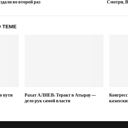
дали во второй раз
Смотри, В
 ТЕМЕ
о пути
Рахат АЛИЕВ: Теракт в Атырау —
Конгресс
дело рук самой власти
казахски