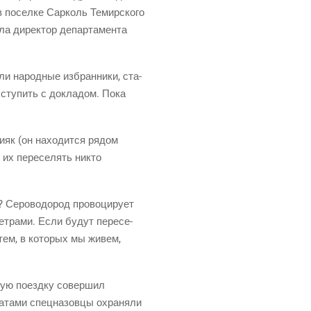
в посел­ке Сар­коль Темир­ско­го
­ла дирек­тор депар­та­мен­та
­ли народ­ные избран­ни­ки, ста­
 высту­пить с докла­дом. Пока
и­як
(он
нахо­дит­ся рядом
 их пере­се­лять никто
Серо­во­до­род про­во­ци­ру­ет
ет­ра­ми. Если будут пере­се­
 тем, в кото­рых мы живем,
чую поезд­ку совер­шил
­та­ми спец­на­зов­цы охра­ня­ли