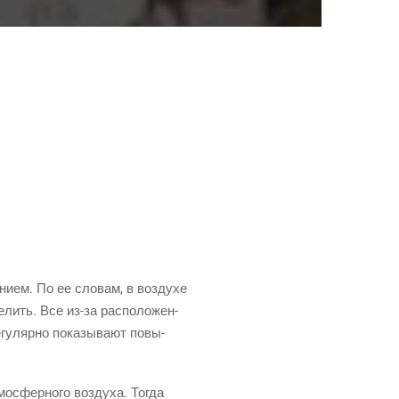
и­ем. По ее сло­вам, в воз­ду­хе
е­лить. Все
из-за
рас­по­ло­жен­
гу­ляр­но пока­зы­ва­ют повы­
о­сфер­но­го воз­ду­ха. Тогда