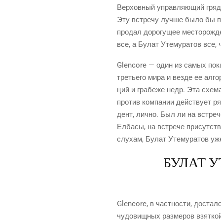
Вер­хов­ный управ­ля­ю­щий гря­ду
Эту встре­чу луч­ше было бы про
про­дал доро­гу­щее место­рож­де
все, а Булат Уте­му­ра­тов все,
Glencore — один из самых пока­з
тре­тье­го мира и вез­де ее алго
ций и гра­бе­же недр. Эта схе­м
про­тив ком­па­нии дей­ству­ет р
дент, лич­но. Был ли на встре­ч
Елба­сы, на встре­че при­сут­ст
слу­хам, Булат Уте­му­ра­тов уж
БУЛАТ 
Glencore, в част­но­сти, достал
чудо­вищ­ных раз­ме­ров взят­кой