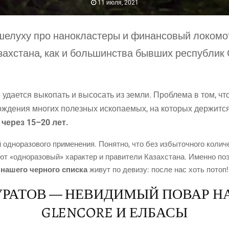
11 июля, 2021
елу­ху про нано­кла­сте­ры и финан­со­вый локо­мо
азах­ста­на, как и боль­шин­ства быв­ших рес­пуб­ли
о уда­ет­ся выко­пать и высо­сать из зем­ли. Про­бле­ма в том, чт
ож­де­ния мно­гих полез­ных иско­па­е­мых, на кото­рых дер­жит­
 через 15–20 лет.
дно­ра­зо­во­го при­ме­не­ния. Понят­но, что без избы­точ­но­го коли­ч
­ют «одно­ра­зо­вый» харак­тер и пра­ви­те­ли Казах­ста­на. Имен­но п
 наше­го чер­но­го спис­ка
живут по деви­зу: после нас хоть потоп!
УРАТОВ — НЕВИДИМЫЙ ПОВАР Н
GLENCORE И ЕЛБАСЫ