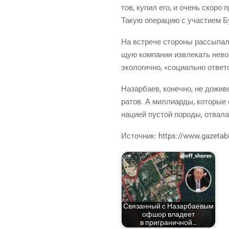
тов, купил его, и очень ско­ро 
Такую опе­ра­цию с уча­сти­ем Бу
На встре­че сто­ро­ны рас­сы­па­
щую ком­па­нии извле­кать невос­
эко­ло­гич­но, «соци­аль­но отве
Назар­ба­ев, конеч­но, не дожи­в
ра­тов. А мил­ли­ар­ды, кото­ры
наци­ей пустой поро­ды, отва­ла
Источ­ник: https://www.gazetabi
Свя­зан­ный с Назар­ба­е­вым
офшор вла­де­ет
в приграничной…