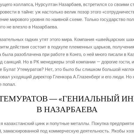
­ще­го кол­лап­са, Нур­сул­тан Назар­ба­ев, встре­тил­ся со сво­и­ми с
­ве­сти в тайне: уж настоль­ко велик позор это­го «сотруд­ни­че­ств
­ние миро­во­го уров­ня по наив­ной схе­ме. Толь­ко госу­дар­ство по
 что не влез­ло в Назарбаева.
а­тель­ных гад­ких утят это­го мира. Ком­па­ния «швей­цар­ских шах­т
­ритм дей­ствия состо­ит в под­ку­пе пле­мен­ных царь­ков, полу­че­ния
а была раз­об­ла­че­на при рабо­те в Кон­го, о ней мно­го писа­ли в 
яд санк­ций. Но в РК мене­дже­ры этой ком­па­нии — доро­гие гости, и
е Булат Уте­му­ра­тов? Нет, это было бы слиш­ком боль­шой наг­ло­с
во­вал ухо­дя­щий дирек­тор Глен­ко­ра А.Глазенберг и его люди. Но 
е попал.
УТЕМУРАТОВ — «ГЕНИАЛЬНЫЙ ИН
В НАЗАРБАЕВА
­ся казах­стан­ский цинк и попут­ные метал­лы. Покуп­ка пред­при­я­т
, замас­ки­ро­ван­ной под ком­мер­че­скую дея­тель­ность. Яко­бы хозя