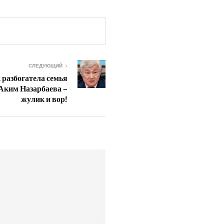
СЛЕДУЮЩИЙ
 разбогатела семья
Аким Назарбаева –
жулик и вор!