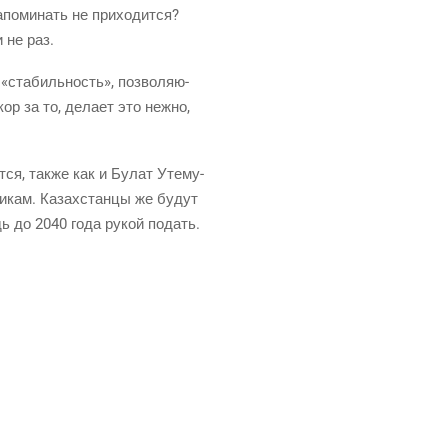
о­ми­нать не при­хо­дит­ся?
и не раз.
«ста­биль­ность», поз­во­ля­ю­
ор за то, дела­ет это неж­но,
­ся, так­же как и Булат Уте­му­
ни­кам. Казах­стан­цы же будут
едь до 2040 года рукой подать.