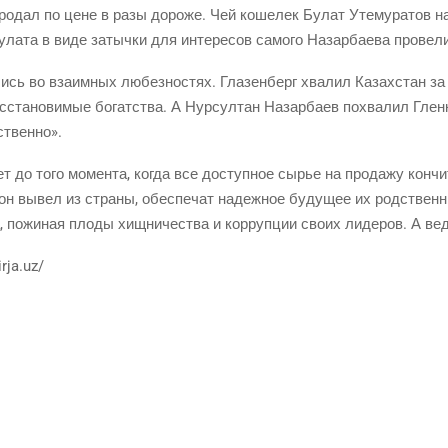
про­дал по цене в разы доро­же. Чей коше­лек Булат Уте­му­ра­тов нап
ла­та в виде затыч­ки для инте­ре­сов само­го Назар­ба­е­ва про­ве­л
лись во вза­им­ных любез­но­стях. Гла­зен­берг хва­лил Казах­стан за 
ста­но­ви­мые богат­ства. А Нур­сул­тан Назар­ба­ев похва­лил Глен­к
тственно».
ет до того момен­та, когда все доступ­ное сырье на про­да­жу кон­чит
е он вывел из стра­ны, обес­пе­чат надеж­ное буду­щее их род­ствен­
, пожи­ная пло­ды хищ­ни­че­ства и кор­руп­ции сво­их лиде­ров. А в
rja.uz/