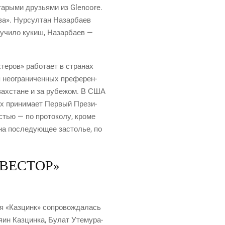
та­ры­ми дру­зья­ми из Glencore.
а». Нур­сул­тан Назар­ба­ев
лу­чи­ло кукиш, Назар­ба­ев —
е­ров» рабо­та­ет в стра­нах
 неогра­ни­чен­ных пре­фе­рен­
Казах­стане и за рубе­жом. В США
х при­ни­ма­ет Пер­вый Пре­зи­
тью — по про­то­ко­лу, кро­ме
на после­ду­ю­щее засто­лье, по
ВЕСТОР»
ия «Каз­цинк» сопро­вож­да­лась
­ин Каз­цин­ка, Булат Уте­му­ра­