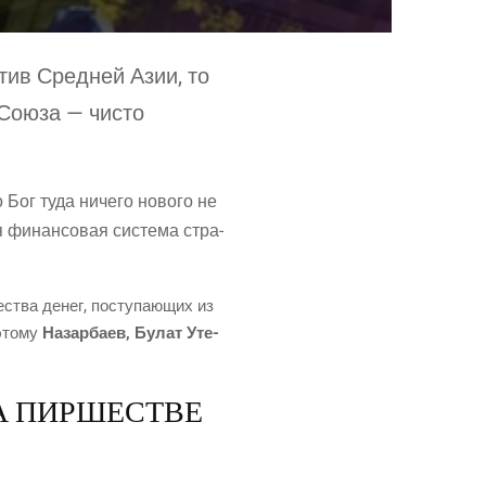
­тив Сред­ней Азии, то
к Сою­за — чисто
о Бог туда ниче­го ново­го не
ся финан­со­вая систе­ма стра­
е­ства денег, посту­па­ю­щих из
оэто­му
Назар­ба­ев, Булат Уте­
А ПИРШЕСТВЕ