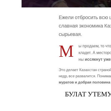
Еже­ли отбро­сить всю ш
слав­ная эко­но­ми­ка К
сырьевая.
М
ы про­да­ем, то чт
кла­дет. А место­р
ны
иссяк­нут уже
Это дела­ет Казах­стан стра­ной о
недр, все раз­ва­лит­ся. Пони­ма
му­ра­тов и доб­рая поло­ви­на
БУЛАТ УТЕМ