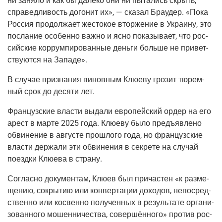
ни заня­ло и как бы дале­ко они ни пыта­лись скрыть,
спра­вед­ли­вость дого­нит их», — ска­зал Бра­удер. «Пока
Рос­сия про­дол­жа­ет жесто­кое втор­же­ние в Укра­и­ну, это
посла­ние осо­бен­но важ­но и ясно пока­зы­ва­ет, что рос­
сий­ские кор­рум­пи­ро­ван­ные день­ги боль­ше не при­вет­
ству­ют­ся на Западе».
В слу­чае при­зна­ния винов­ным Клю­е­ву гро­зит тюрем­
ный срок до деся­ти лет.
Фран­цуз­ские вла­сти выда­ли евро­пей­ский ордер на его
арест в мар­те 2025 года. Клю­е­ву было предъ­яв­ле­но
обви­не­ние в авгу­сте про­шло­го года, но фран­цуз­ские
вла­сти дер­жа­ли эти обви­не­ния в сек­ре­те на слу­чай
поезд­ки Клю­е­ва в страну.
Соглас­но доку­мен­там, Клю­ев был при­ча­стен «к раз­ме­
ще­нию, сокры­тию или кон­вер­та­ции дохо­дов, непо­сред­
ствен­но или кос­вен­но полу­чен­ных в резуль­та­те орга­ни­
зо­ван­но­го мошен­ни­че­ства, совер­шён­но­го» про­тив рос­