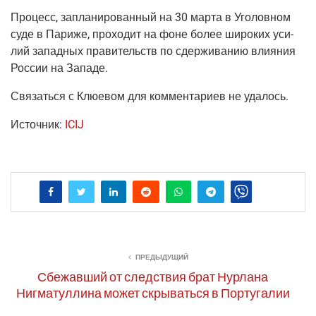
Про­цесс, запла­ни­ро­ван­ный на 30 мар­та в Уго­лов­ном
суде в Пари­же, про­хо­дит на фоне более широ­ких уси­
лий запад­ных пра­ви­тельств по сдер­жи­ва­нию вли­я­ния
Рос­сии на Западе.
Свя­зать­ся с Клю­е­вом для ком­мен­та­ри­ев не удалось.
Источ­ник:
ICIJ
ПРЕДЫДУЩИЙ
Сбежавший от следствия брат Нурлана
Нигматуллина может скрываться в Португалии