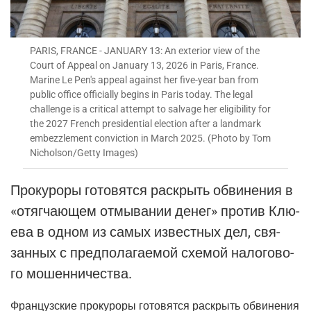
PARIS, FRANCE - JANUARY 13: An exterior view of the
Court of Appeal on January 13, 2026 in Paris, France.
Marine Le Pen's appeal against her five-year ban from
public office officially begins in Paris today. The legal
challenge is a critical attempt to salvage her eligibility for
the 2027 French presidential election after a landmark
embezzlement conviction in March 2025. (Photo by Tom
Nicholson/Getty Images)
Про­ку­ро­ры гото­вят­ся рас­крыть обви­не­ния в
«отяг­ча­ю­щем отмы­ва­нии денег» про­тив Клю­
е­ва в одном из самых извест­ных дел, свя­
зан­ных с пред­по­ла­га­е­мой схе­мой нало­го­во­
го мошенничества.
Фран­цуз­ские про­ку­ро­ры гото­вят­ся рас­крыть обви­не­ния