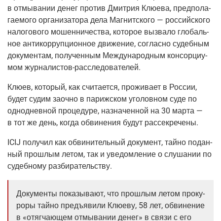
в отмы­ва­нии денег про­тив Дмит­рия Клю­е­ва, пред­по­ла­
га­е­мо­го орга­ни­за­то­ра дела Маг­нит­ско­го — рос­сий­ско­го
нало­го­во­го мошен­ни­че­ства, кото­рое вызва­ло гло­баль­
ное анти­кор­руп­ци­он­ное дви­же­ние, соглас­но судеб­ным
доку­мен­там, полу­чен­ным Меж­ду­на­род­ным кон­сор­ци­у­
мом журналистов-расследователей.
Клю­ев, кото­рый, как счи­та­ет­ся, про­жи­ва­ет в Рос­сии,
будет судим заоч­но в париж­ском уго­лов­ном суде по
одно­днев­ной про­це­ду­ре, назна­чен­ной на 30 мар­та —
в тот же день, когда обви­не­ния будут рассекречены.
ICIJ полу­чил как обви­ни­тель­ный доку­мент, тай­но подан­
ный про­шлым летом, так и уве­дом­ле­ние о слу­ша­нии по
судеб­но­му разбирательству.
Доку­мен­ты пока­зы­ва­ют, что про­шлым летом про­ку­
ро­ры тай­но предъ­яви­ли Клю­е­ву, 58 лет, обви­не­ние
в «отяг­ча­ю­щем отмы­ва­нии денег» в свя­зи с его