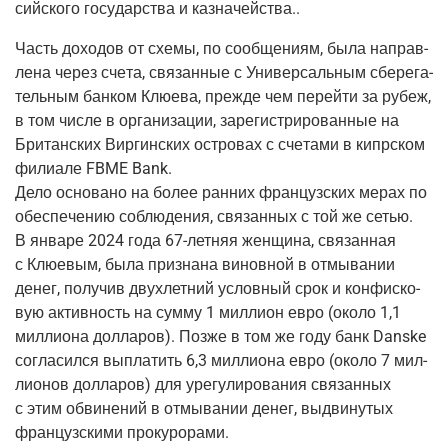
сий­ско­го госу­дар­ства и казначейства..
Часть дохо­дов от схе­мы, по сооб­ще­ни­ям, была направ­
ле­на через сче­та, свя­зан­ные с Уни­вер­саль­ным сбе­ре­га­
тель­ным бан­ком Клю­е­ва, преж­де чем перей­ти за рубеж,
в том чис­ле в орга­ни­за­ции, заре­ги­стри­ро­ван­ные на
Бри­тан­ских Вир­гин­ских ост­ро­вах с сче­та­ми в кипр­ском
фили­а­ле FBME Bank.
Дело осно­ва­но на более ран­них фран­цуз­ских мерах по
обес­пе­че­нию соблю­де­ния, свя­зан­ных с той же сетью.
В янва­ре 2024 года 67-лет­няя жен­щи­на, свя­зан­ная
с Клю­е­вым, была при­зна­на винов­ной в отмы­ва­нии
денег, полу­чив двух­лет­ний услов­ный срок и кон­фис­ко­
вую актив­ность на сум­му 1 мил­ли­он евро (око­ло 1,1
мил­ли­о­на дол­ла­ров). Поз­же в том же году банк Danske
согла­сил­ся выпла­тить 6,3 мил­ли­о­на евро (око­ло 7 мил­
ли­о­нов дол­ла­ров) для уре­гу­ли­ро­ва­ния свя­зан­ных
с этим обви­не­ний в отмы­ва­нии денег, выдви­ну­тых
фран­цуз­ски­ми прокурорами.