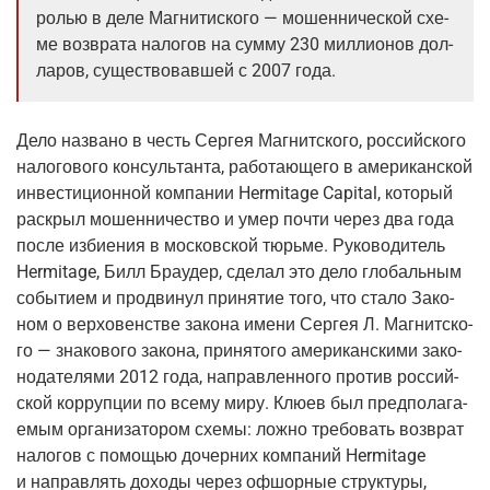
ролью в деле Маг­ни­тис­ко­го — мошен­ни­че­ской схе­
ме воз­вра­та нало­гов на сум­му 230 мил­ли­о­нов дол­
ла­ров, суще­ство­вав­шей с 2007 года.
Дело назва­но в честь Сер­гея Маг­нит­ско­го, рос­сий­ско­го
нало­го­во­го кон­суль­тан­та, рабо­та­ю­ще­го в аме­ри­кан­ской
инве­сти­ци­он­ной ком­па­нии Hermitage Capital, кото­рый
рас­крыл мошен­ни­че­ство и умер почти через два года
после изби­е­ния в мос­ков­ской тюрь­ме. Руко­во­ди­тель
Hermitage, Билл Бра­удер, сде­лал это дело гло­баль­ным
собы­ти­ем и про­дви­нул при­ня­тие того, что ста­ло Зако­
ном о вер­хо­вен­стве зако­на име­ни Сер­гея Л. Маг­нит­ско­
го — зна­ко­во­го зако­на, при­ня­то­го аме­ри­кан­ски­ми зако­
но­да­те­ля­ми 2012 года, направ­лен­но­го про­тив рос­сий­
ской кор­руп­ции по все­му миру. Клю­ев был пред­по­ла­га­
е­мым орга­ни­за­то­ром схе­мы: лож­но тре­бо­вать воз­врат
нало­гов с помо­щью дочер­них ком­па­ний Hermitage
и направ­лять дохо­ды через офшор­ные струк­ту­ры,