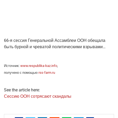
66‑я сес­сия Гене­раль­ной Ассам­блеи ООН обе­ща­ла
быть бур­ной и чре­ва­той поли­ти­че­ски­ми взрывами…
Источ­ник:
www.respublika-kaz.info
,
полу­че­но с помо­щью
rss-farm.ru
See the article here:
Сес­сию ООН сотря­са­ют скандалы