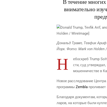
В течение многих
внимательно изу
пред
Дональд Трамп, Тев­фик Ариф 
Йорк. Фото: Mark von Holden 
Н
ебо­скреб Trump SoHo
сти, суд утвер­ждал, 
мошен­ни­че­стве в К
Новое рас­сле­до­ва­ние Цен­тра 
про­грам­мы
Zembla
про­ли­ва­ет
Бла­го­да­ря доку­мен­там, кото­р
ла­ров, на кото­рые были куп­ле­