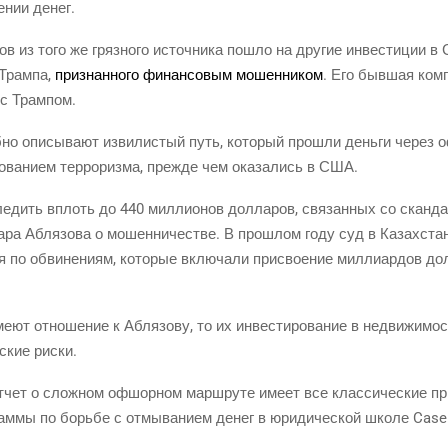
е­нии денег.
ров из того же гряз­но­го источ­ни­ка пошло на дру­гие инве­сти­ции 
 Трам­па,
при­знан­но­го финан­со­вым мошен­ни­ком
. Его быв­шая ком­
 с Трампом.
­но опи­сы­ва­ют изви­ли­стый путь, кото­рый про­шли день­ги через
о­ва­ни­ем тер­ро­риз­ма, преж­де чем ока­за­лись в США.
ле­дить вплоть до 440 мил­ли­о­нов дол­ла­ров, свя­зан­ных со скан­
та­ра Абля­зо­ва о мошен­ни­че­стве. В про­шлом году суд в Казах­стане
я по обви­не­ни­ям, кото­рые вклю­ча­ли при­сво­е­ние мил­ли­ар­дов до
ме­ют отно­ше­ние к Абля­зо­ву, то их инве­сти­ро­ва­ние в недви­жи­
­ские риски.
чет о слож­ном офшор­ном марш­ру­те име­ет все клас­си­че­ские при
грам­мы по борь­бе с отмы­ва­ни­ем денег в юри­ди­че­ской шко­ле Ca