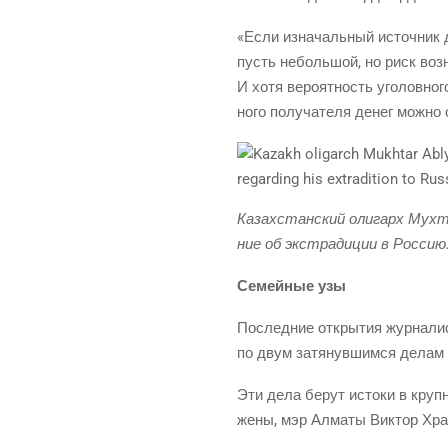
«Если изна­чаль­ный источ­ник 
пусть неболь­шой, но риск воз­ни
И хотя веро­ят­ность уго­лов­но­
но­го полу­ча­те­ля денег мож­н
Казах­стан­ский оли­гарх Мух­та
ние об экс­тра­ди­ции в Рос­си
Семей­ные узы
Послед­ние откры­тия жур­на­ли­с
по двум затя­нув­шим­ся делам
Эти дела берут исто­ки в круп­н
жены, мэр Алма­ты Вик­тор Хра­п