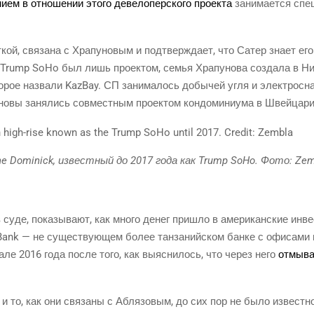
ни­ем в отно­ше­нии это­го деве­ло­пер­ско­го про­ек­та
зани­ма­ет­ся спе
т­кой, свя­за­на с Хра­пу­но­вым и под­твер­жда­ет, что Сатер зна­ет
 Trump SoHo был лишь про­ек­том, семья Хра­пу­но­ва созда­ла в Н
­рое назва­ли KazBay. СП зани­ма­лось добы­чей угля и элек­тро­сна
но­вы заня­лись сов­мест­ным про­ек­том кон­до­ми­ни­у­ма в Швейцари
The Dominick, извест­ный до 2017 года как Trump SoHo. Фото: Ze
 суде, пока­зы­ва­ют, как мно­го денег при­шло в аме­ри­кан­ские инве
ank — не суще­ству­ю­щем более тан­за­ний­ском бан­ке с офи­са­ми 
ле 2016 года после того, как выяс­ни­лось, что через него
отмы­ва
и то, как они свя­за­ны с Абля­зо­вым, до сих пор не было извест­но