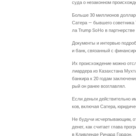
суда о неза­кон­ном про­ис­хож­д
Боль­ше 30 мил­ли­о­нов дол­ла­
Сате­ра — быв­ше­го совет­ни­ка
ла Trump SoHo в парт­нер­стве
Доку­мен­ты и интер­вью подроб
и банк, свя­зан­ный с финан­си­р
Их про­ис­хож­де­ние мож­но отс
ли­ар­де­ра из Казах­ста­на Мух­
бан­ки­ра к 20 годам заклю­че­ни
рый он ранее возглавлял.
Если день­ги дей­стви­тель­но и
ков, вклю­чая Сате­ра, юри­ди­че
Не будучи исчер­пы­ва­ю­щим, от
денег, как счи­та­ет гла­ва про­
в Клив­лен­де Ричард Гордон.