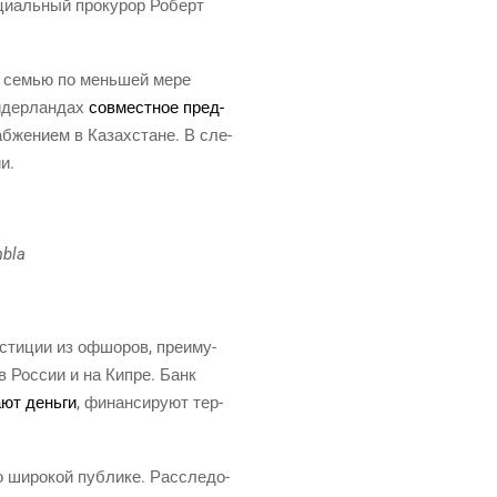
­ци­аль­ный про­ку­рор Роберт
 его семью по мень­шей мере
идер­лан­дах
сов­мест­ное пред­
б­же­ни­ем в Казах­стане. В сле­
и.
mbla
­сти­ции из офшо­ров, пре­иму­
в Рос­сии и на Кип­ре. Банк
­ют день­ги
, финан­си­ру­ют тер­
 широ­кой пуб­ли­ке. Рас­сле­до­