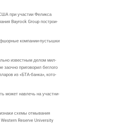
в США при уча­стии Фелик­са
па­ния Bayrock Group постро­и­
 офшор­ные ком­па­нии-пустыш­ки
даль­но извест­ным делом мил­
 заоч­но при­го­во­рил бег­ло­го
л­ла­ров из «БТА-бан­ка», кото­
мость может навлечь на участ­ни­
­зна­ки схе­мы отмы­ва­ния
se Western Reserve University