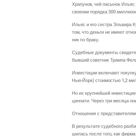
Хра­пу­нов, чей пасы­нок Ильяс ж
сво­е­нии поряд­ка 300 мил­ли­о
Ильяс и его сест­ра Эль­ви­ра Ку
том, что день­ги не име­ют отно­
ник по браку.
Судеб­ные доку­мен­ты сви­де­те
быв­ший совет­ник Трам­па Фел
Инве­сти­ции вклю­ча­ют покуп­к
Нью-Йорк) сто­и­мо­стью 1,2 мил
Но их круп­ней­шей инве­сти­ци­ей
цин­на­ти. Через три меся­ца он
Отно­ше­ния с пред­ста­ви­те­ля
В резуль­та­те судеб­но­го раз­би
ши­лась после того, как фир­ма Х