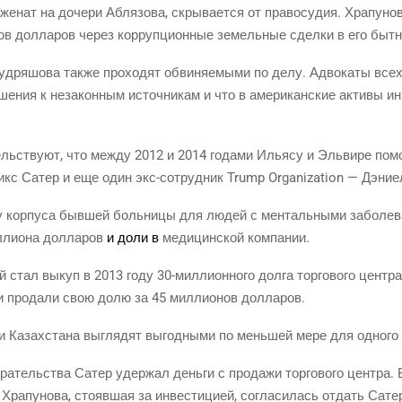
енат на доче­ри Абля­зо­ва, скры­ва­ет­ся от пра­во­су­дия. Хра­пу­но
­нов дол­ла­ров через кор­руп­ци­он­ные земель­ные сдел­ки в его быт
д­ря­шо­ва так­же про­хо­дят обви­ня­е­мы­ми по делу. Адво­ка­ты всех
ше­ния к неза­кон­ным источ­ни­кам и что в аме­ри­кан­ские акти­вы ин
ль­ству­ют, что меж­ду 2012 и 2014 года­ми Илья­су и Эль­ви­ре помо
икс Сатер и еще один экс-сотруд­ник Trump Organization — Дэни
у кор­пу­са быв­шей боль­ни­цы для людей с мен­таль­ны­ми забо­ле­ва
­ли­о­на дол­ла­ров
и доли в
меди­цин­ской компании.
 стал выкуп в 2013 году 30-мил­ли­он­но­го дол­га тор­го­во­го цен­тра
и про­да­ли свою долю за 45 мил­ли­о­нов долларов.
­ми Казах­ста­на выгля­дят выгод­ны­ми по мень­шей мере для одно­
­ра­тель­ства Сатер удер­жал день­ги с про­да­жи тор­го­во­го цен­тра. 
ра­пу­но­ва, сто­яв­шая за инве­сти­ци­ей, согла­си­лась отдать Сат