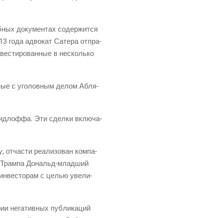
б­ных доку­мен­тах содер­жит­ся
013 года адво­кат Сате­ра отпра­
ве­сти­ро­ван­ные в несколь­ко
н­ные с уго­лов­ным делом Абля­
Рид­лоф­фа. Эти сдел­ки вклю­ча­
 отча­сти реа­ли­зо­ван ком­па­
ын Трам­па Дональд-млад­ший
инве­сто­рам с целью уве­ли­
и нега­тив­ных пуб­ли­ка­ций