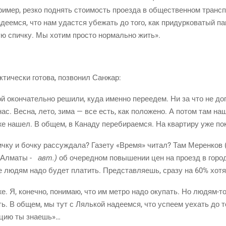
­мер, рез­ко под­нять сто­и­мость про­ез­да в обще­ствен­ном транс­
­ем­ся, что нам удаст­ся убе­жать до того, как при­дур­ко­ва­тый п
ю спич­ку. Мы хотим про­сто нор­маль­но жить».
­ти­че­ски гото­ва, позво­нил Санжар:
й окон­ча­тель­но реши­ли, куда имен­но пере­едем. Ни за что не дог
нас. Вес­на, лето, зима — все есть, как поло­же­но. А потом там н
е нашел. В общем, в Кана­ду пере­би­ра­ем­ся. На квар­ти­ру уже пок
ч­ку и боч­ку рас­суж­да­ла? Газе­ту «Вре­мя» читал? Там Мерен­ков
г Алма­ты
- авт.)
об оче­ред­ном повы­ше­нии цен на про­езд в город­
­ге людям надо будет пла­тить. Пред­став­ля­ешь, сра­зу на 60% хот
. Я, конеч­но, пони­маю, что им мет­ро надо оку­пать. Но
людям-т
ь. В общем, мы тут с Ляль­кой наде­ем­ся, что успе­ем уехать до то
и­цию ты знаешь»…