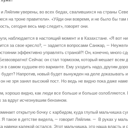
, и Ляй­лим уве­ре­ны, во всех бедах, сва­лив­ших­ся на стра­ны Севе
и­е­ся на троне пра­ви­те­ли». «Уйди они вовре­мя, и не было бы там
ость, сего­дня весь мир сле­дит», гово­рят они.
у­ги, наблю­да­ет­ся в насто­я­щий момент и в Казах­стане. «Я вот н
жит­ся за свое крес­ло?, — зада­ет­ся вопро­са­ми Сан­жар, — Неуже­
состо­я­нии эффек­тив­но управ­лять стра­ной?! Он, конеч­но, мно­го сд
ез­воз­врат­но! Сей­час он стал тор­мо­зом, кото­рый меша­ет всем д
вся в самом худ­шем его вари­ан­те. Ему ухо­дить надо, дру­гим доро­
е будет? Напро­тив, новый будет вынуж­ден на деле дока­зы­вать и
то он не зря занял высо­кий пост. Но ведь не вид­но пока даже наме
им, хоро­шо вид­но, как люди все боль­ше и боль­ше озлоб­ля­ют­ся.
дях за вдруг исчез­нув­шим бензином.
ми­на­ет откры­тую боч­ку с кар­би­дом, куда глу­пый маль­чиш­ка су
. Я такое в дет­стве виде­ла, — гово­рит Ляй­лим. — В руках у маль­
­ка наве­ки кале­кой остал­ся. Этот маль­чиш­ка, это наша власть и 