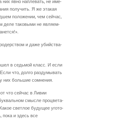
на них явно напле­вать, не име­
а­ния полу­чить. Я же эта­кая
д­шем поло­же­нии, чем сей­час,
ом деле тако­вы­ми не явля­ем­
танется!».
маро­дер­ством и даже убий­ства­
пошел в седь­мой класс. И если
 Если что, дол­го раз­ду­мы­вать
, у них боль­шие сомнения.
Вот что сей­час в Ливии
ук­валь­ном смыс­ле про­цве­та­
 Какое свет­лое буду­щее уго­то­
ь, пока и здесь все