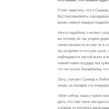
Сто­ит заме­тить, что и Сан­жар
Восто­ка вино­ва­ты «заси­дев­ш
ры­ми, сма­куя каж­дую подроб­н
Нечто подоб­ное, счи­та­ют супр
ва, поче­му он так упор­но дер­
сво­е­го воз­рас­та он уже не в 
на, но
вре­мя-то
его уже ушло. Б
наблю­да­ет­ся застой все­го и 
новый гла­ва госу­дар­ства хуж
что он луч­ше Назар­ба­е­ва, ч
Зато, счи­та­ют Сан­жар и Ляй­л
зи­нах, на база­рах и в оче­ре­
«Мне сей­час наша стра­на напо­
деть, что там такое нахо­дит­ся
и взрыв, от кото­ро­го маль­чиш