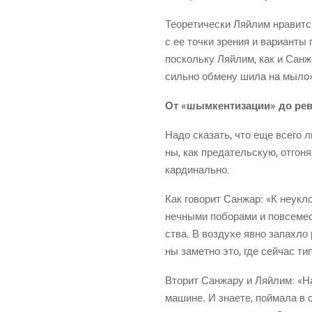
Тео­ре­ти­че­ски Ляй­лим нра­ви
с ее точ­ки зре­ния и вари­ан­ты 
посколь­ку Ляй­лим, как и Сан­ж
силь­но обме­ну шила на мыло».
От «шым­кен­ти­за­ции» до 
Надо ска­зать, что еще все­го л
ны, как пре­да­тель­скую, отго­
кардинально.
Как гово­рит Сан­жар: «К неуклон
неч­ны­ми побо­ра­ми и повсе­ме
ства. В воз­ду­хе явно запах­ло 
ны замет­но это, где сей­час ти
Вто­рит Сан­жа­ру и Ляй­лим: «
машине. И зна­е­те, пой­ма­ла в