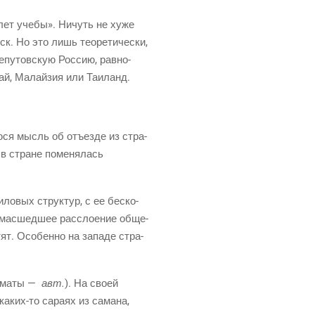
х лет уче­бы». Ничуть не хуже
ск. Но это лишь тео­ре­ти­че­ски,
­у­тов­скую Рос­сию, рав­но­
тай, Малай­зия или Таиланд.
ю­ся мысль об отъ­ез­де из стра­
я в стране поме­ня­лась
ило­вых струк­тур, с ее бес­ко­
ума­сшед­шее рас­сло­е­ние обще­
ят. Осо­бен­но на запа­де стра­
ма­ты —
авт.
). На сво­ей
каких-то
сара­ях из сама­на,