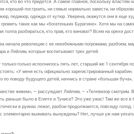
ют­ся, кто во что при­дет­ся. А самое глав­ное, посколь­ку вла­стям 
ом хоро­ший постро­ить, ни семью нор­маль­но заве­сти, ни обра­зо­в
юр, педи­кюр, одеж­да от кутюр. Уве­ре­на, ока­жут­ся они в еще ху
т гро­мить таких как мы «бога­тень­ких Бура­ти­но». Хотя мы на сам
ая тол­па раз­би­рать­ся, кто прав, кто вино­ват? Всем на оре­хи дос
и­ва нача­ла рево­лю­ции с ее неиз­беж­ны­ми погро­ма­ми, раз­бо­ем, 
­ра и Ляй­лим, кото­рые вос­пи­ты­ва­ют трех детей.
у
толь­ко-толь­ко
испол­ни­лось пять лет, стар­ший же 1 сен­тяб­ря 
то­ять: «У меня есть офи­ци­аль­но заре­ги­стри­ро­ван­ный кара­бин.
 то по пово­ду буду­ще­го детей, нач­нись в стране «боль­шая буча»
ан­стве живем», — рас­суж­да­ет Ляй­лим, — «Теле­ви­зор смот­рим. 
уть рань­ше было в Егип­те и Туни­се? Это уже ужас! Там же все в б
ти­че­ски в руи­нах лежат, раз­бои про­дол­жа­ют­ся, повсю­ду голод.
ас эле­мен­тар­но выжи­вать вынуж­де­ны? Нет, луч­ше уж нам уехат
 хуже?