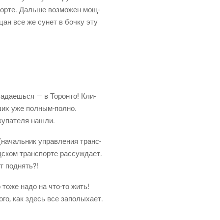
пор­те. Даль­ше воз­мо­жен мощ­
ацан все же сунет в боч­ку эту
а­да­ешь­ся — в Торон­то! Кли­
аших уже
пол­ным-пол­но
.
у­па­те­ля нашли.
(началь­ник
управ­ле­ния транс­
ском транс­пор­те рас­суж­да­ет.
ят поднять?!
о
тоже надо на
что-то
жить!
го, как здесь все запо­лы­ха­ет.