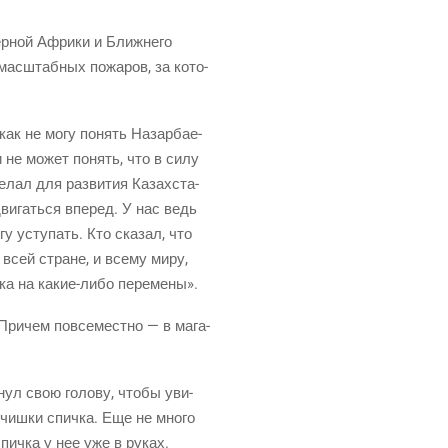
р­ной Афри­ки и Ближ­не­го
 мас­штаб­ных пожа­ров, за кото­
икак не могу понять Назар­ба­е­
ли не может понять, что в силу
е­лал для раз­ви­тия Казах­ста­
ви­гать­ся впе­ред. У нас ведь
гу усту­пать. Кто ска­зал, что
 всей стране, и все­му миру,
­ка на
какие-либо
перемены».
 При­чем повсе­мест­но — в мага­
нул свою голо­ву, что­бы уви­
чиш­ки спич­ка. Еще не мно­го
спич­ка у нее уже в руках.