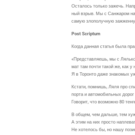
Оста­лось толь­ко зажечь. Напри
ный взрыв. Мы с Сан­жа­ром наде
самую зло­по­луч­ную зажжен­ну
Post Scriptum
Когда дан­ная ста­тья была прак
«Пред­став­ля­ешь, мы с Ляль­ко
мат там почти такой же, как у 
Я в Торон­то даже зна­ко­мых уж
Кста­ти, пом­нишь, Ляля про спи
пор­та и авто­мо­биль­ных доро
Гово­рит, что воз­мож­но 80 тен
В общем, чем даль­ше, тем хуже
А этим на них про­сто напле­ват
Не хоте­лось бы, но нашу поз