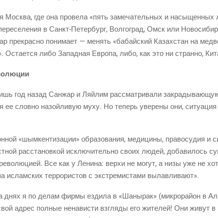
т­ся Москва, где она про­ве­ла «пять заме­ча­тель­ных и насы­щен­ны
пере­се­ле­ния в
Санкт-Петер­бург
, Вол­го­град, Омск или Ново­си­бир
ар пре­крас­но пони­ма­ет — менять «бабай­ский Казах­стан на мед­веп
 Оста­ет­ся либо Запад­ная Евро­па, либо, как это ни стран­но, Ки
революции
ишь год назад Сан­жар и Ляй­лим рас­смат­ри­ва­ли закра­ды­ва­ю­щу­
няя ее слов­но назой­ли­вую муху. Но теперь уве­ре­ны они, ситу­а­ци
­ной «шым­кен­ти­за­ции» обра­зо­ва­ния, меди­ци­ны, пра­во­су­дия и с
ст­ной рас­ста­нов­кой исклю­чи­тель­но сво­их людей, доба­ви­лось с
рево­лю­ци­ей. Все как у Лени­на: вер­хи не могут, а низы уже не хот
па ислам­ских тер­ро­ри­стов с экс­тре­ми­ста­ми вылавливают».
На днях я по делам фир­мы езди­ла в «Шаны­рак»
(мик­ро­рай­он
в Ал
 свой адрес пол­ные нена­ви­сти взгля­ды его жите­лей! Они живут в