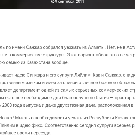
9 сентября, 2011
ель по име­ни Сан­жар собрал­ся уез­жать из Алма­ты. Нет, не в Аста­
ак и в ком­мер­че­ские струк­ту­ры. Этот вари­ант абсо­лют­но не устра­
ою семью из Казах­ста­на вообще.
жи­ва­ет идею Сан­жа­ра и его супру­га Ляй­лим. Как и Сан­жар, она д
дар­ствен­ным язы­ком и имея за спи­ной отлич­ное базо­вое обра­зо­
­ля­ет депар­та­мент одной из самых серьез­ных ком­мер­че­ских стр
им есть все необ­хо­ди­мое для бла­го­по­луч­но­го бытия — про­стор­н
 2008 года выпус­ка и даже двух­этаж­ная дача, рас­по­ло­жен­ная в
о нет! Мысль о необ­хо­ди­мо­сти уехать из Рес­пуб­ли­ки Казах­стан
Ляй­лим в идею фикс. Соот­вет­ствен­но сего­дня супру­ги все­рьез ра
и­жай­шее вре­мя переезда.