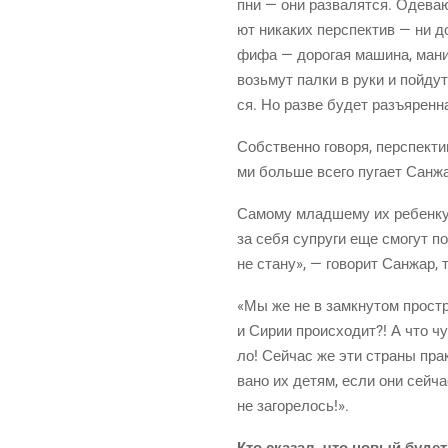
пни — они раз­ва­лят­ся. Оде­ва­
ют ника­ких пер­спек­тив — ни д
фифа — доро­гая маши­на, мани­к
возь­мут пал­ки в руки и пой­ду
ся. Но раз­ве будет разъ­ярен­н
Соб­ствен­но гово­ря, пер­спек­т
ми боль­ше все­го пуга­ет Сан­жа
Само­му млад­ше­му их ребен­к
за себя супру­ги еще смо­гут пос
не ста­ну», — гово­рит Сан­жар,
«Мы же не в замкну­том про­стр
и Сирии про­ис­хо­дит?! А что ч
ло! Сей­час же эти стра­ны прак­
ва­но их детям, если они сей­ч
не загорелось!».
Кто ска­зал, что новый будет