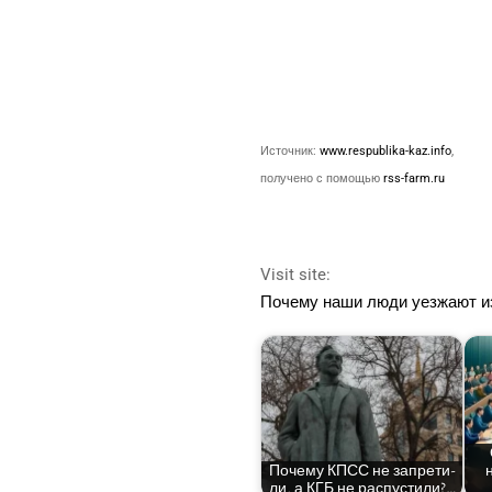
Источ­ник:
www.respublika-kaz.info
,
полу­че­но с помо­щью
rss-farm.ru
Visit site:
Поче­му наши люди уез­жа­ют 
Поче­му КПСС не запре­ти­
ли, а КГБ не распустили?…