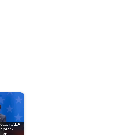
 посол США
 пресс-
ции -…