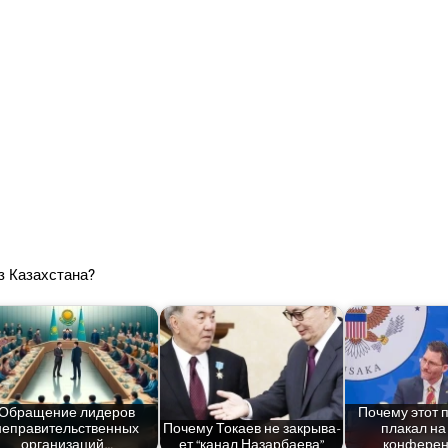
из Казахстана?
Обра­ще­ние лиде­ров
Поче­му этот
непра­ви­тель­ствен­ных
Поче­му Тока­ев не закры­ва­
пла­кал на
организаций…
ет “канал Назарбаева”
конферен