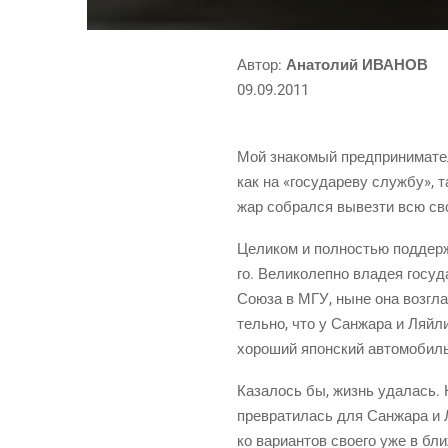
Автор:
Ана­то­лий ИВАНОВ
09.09.2011
Мой зна­ко­мый пред­при­ни­ма­т
как на «госу­да­ре­ву служ­бу», т
жар собрал­ся вывез­ти всю св
Цели­ком и пол­но­стью под­дер­
го. Вели­ко­леп­но вла­дея госу­
Сою­за в МГУ, ныне она воз­глав
тель­но, что у Сан­жа­ра и Ляй­л
хоро­ший япон­ский авто­мо­биль
Каза­лось бы, жизнь уда­лась. Н
пре­вра­ти­лась для Сан­жа­ра и 
ко вари­ан­тов сво­е­го уже в бл