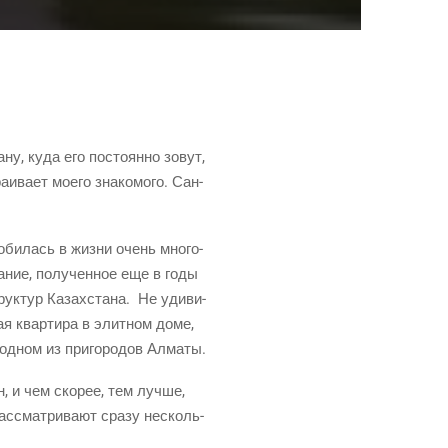
ну, куда его посто­ян­но зовут,
и­ва­ет мое­го зна­ко­мо­го. Сан­
оби­лась в жиз­ни очень мно­го­
ва­ние, полу­чен­ное еще в годы
ук­тур Казах­ста­на. Не уди­ви­
ая квар­ти­ра в элит­ном доме,
 одном из при­го­ро­дов Алматы.
, и чем ско­рее, тем луч­ше,
с­смат­ри­ва­ют сра­зу несколь­