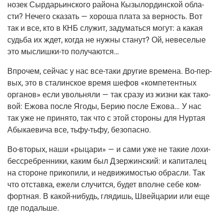
но­зек Сыр­да­рьин­ско­го рай­о­на Кызы­лор­дин­ской обла­
сти? Нече­го ска­зать — хоро­ша пла­та за вер­ность. Вот
так и все, кто в КНБ слу­жит, заду­мать­ся могут: а какая
судь­ба их ждет, когда не нуж­ны ста­нут? Ой, неве­се­лые
это мыс­лиш­ки-то получаются…
Впро­чем, сей­час у нас все-таки дру­гие вре­ме­на. Во-пер­
вых, это в ста­лин­ское вре­мя шефов «ком­пе­тент­ных
орга­нов» если уволь­ня­ли — так сра­зу из жиз­ни как тако­
вой: Ежо­ва после Яго­ды, Берию после Ежо­ва… У нас
так уже не при­ня­то, так что с этой сто­ро­ны для Нур­тая
Абы­ка­е­ви­ча все, тьфу-тьфу, безопасно.
Во-вто­рых, наши «рыца­ри» — и сами уже не такие лохи-
бес­среб­рен­ни­ки, каким был Дзер­жин­ский: и капи­та­лец
на сто­роне при­ко­пи­ли, и недви­жи­мо­стью обрас­ли. Так
что отстав­ка, еже­ли слу­чит­ся, будет вполне себе ком­
форт­ная. В какой-нибудь, гля­дишь, Швей­ца­рии или еще
где подальше.