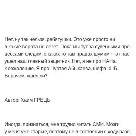
Нет, ну так нель­зя, ребя­туш­ки. Это уже про­сто ни
в какие воро­та не лезет. Пока мы тут за судеб­ны­ми про­
цес­са­ми сле­дим, о каких-то там пра­вах шумим – от нас
ушел наш глав­ный защит­ник. Нет, я не про НАНа,
к сожа­ле­нию. Я про Нур­тая Абы­ка­е­ва, шефа КНБ.
Впро­чем, ушел ли?
Автор: Хаим ГРЕЦЬ
Ино­гда, при­знать­ся, мне труд­но читать СМИ. Моз­ги
у меня уже ста­рые, поэто­му не в состо­я­нии с ходу разо­