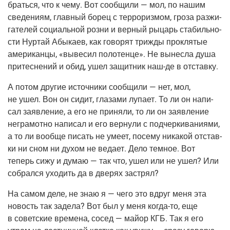
брать­ся, что к чему. Вот сооб­щи­ли — мол, по нашим
све­де­ни­ям, глав­ный борец с тер­ро­риз­мом, гро­за раз­жи­
га­те­лей соци­аль­ной роз­ни и вер­ный рыцарь ста­биль­но­
сти Нур­тай Абы­ка­ев, как гово­рят три­жды про­кля­тые
аме­ри­кан­цы, «выве­сил поло­тен­це». Не вынес­ла душа
при­тес­не­ний и обид, ушел защит­ник наш-де в отставку.
А потом дру­гие источ­ни­ки сооб­щи­ли — нет, мол,
не ушел. Вон он сидит, гла­за­ми лупа­ет. То ли он напи­
сал заяв­ле­ние, а его не при­ня­ли, то ли он заяв­ле­ние
негра­мот­но напи­сал и его вер­ну­ли с под­чер­ки­ва­ни­я­ми,
а то ли вооб­ще писать не уме­ет, посе­му ника­кой отстав­
ки ни сном ни духом не веда­ет. Дело тем­ное. Вот
теперь сижу и думаю — так что, ушел или не ушел? Или
собрал­ся ухо­дить да в две­рях застрял?
На самом деле, не знаю я — чего это вдруг меня эта
новость так заде­ла? Вот был у меня когда-то, еще
в совет­ские вре­ме­на, сосед — май­ор КГБ. Так я его