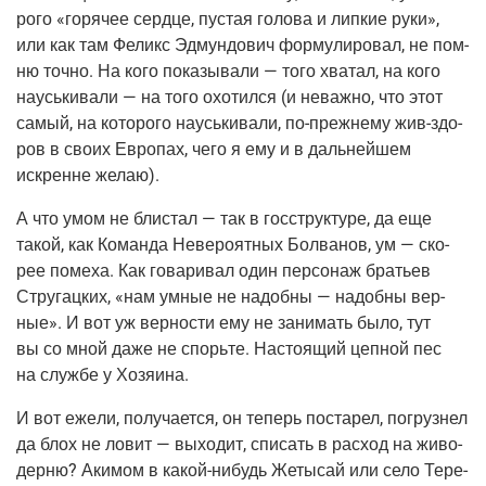
ро­го «горя­чее серд­це, пустая голо­ва и лип­кие руки»,
или как там Феликс Эдмун­до­вич фор­му­ли­ро­вал, не пом­
ню точ­но. На кого пока­зы­ва­ли — того хва­тал, на кого
наусь­ки­ва­ли — на того охо­тил­ся (и неваж­но, что этот
самый, на кото­ро­го наусь­ки­ва­ли, по-преж­не­му жив-здо­
ров в сво­их Евро­пах, чего я ему и в даль­ней­шем
искренне желаю).
А что умом не бли­стал — так в гос­струк­ту­ре, да еще
такой, как Коман­да Неве­ро­ят­ных Бол­ва­нов, ум — ско­
рее поме­ха. Как гова­ри­вал один пер­со­наж бра­тьев
Стру­гац­ких, «нам умные не надоб­ны — надоб­ны вер­
ные». И вот уж вер­но­сти ему не зани­мать было, тут
вы со мной даже не спорь­те. Насто­я­щий цеп­ной пес
на служ­бе у Хозяина.
И вот еже­ли, полу­ча­ет­ся, он теперь поста­рел, погруз­нел
да блох не ловит — выхо­дит, спи­сать в рас­ход на живо­
дер­ню? Аки­мом в какой-нибудь Жеты­сай или село Тере­