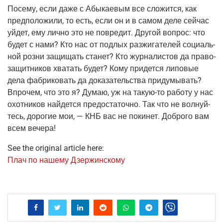
Посе­му, если даже с Абы­ка­е­вым все сло­жит­ся, как
пред­по­ло­жи­ли, то есть, если он и в самом деле сей­час
уйдет, ему лич­но это не повре­дит. Дру­гой вопрос: что
будет с нами? Кто нас от под­лых раз­жи­га­те­лей соци­аль­
ной роз­ни защи­щать ста­нет? Кто жур­на­ли­стов да пра­во­
за­щит­ни­ков хва­тать будет? Кому при­дет­ся липо­вые
дела фаб­ри­ко­вать да дока­за­тель­ства при­ду­мы­вать?
Впро­чем, что это я? Думаю, уж на такую-то рабо­ту у нас
охот­ни­ков най­дет­ся предо­ста­точ­но. Так что не вол­нуй­
тесь, доро­гие мои, — КНБ вас не поки­нет. Доб­ро­го вам
всем вечера!
See the original article here:
Плач по наше­му Дзержинскому