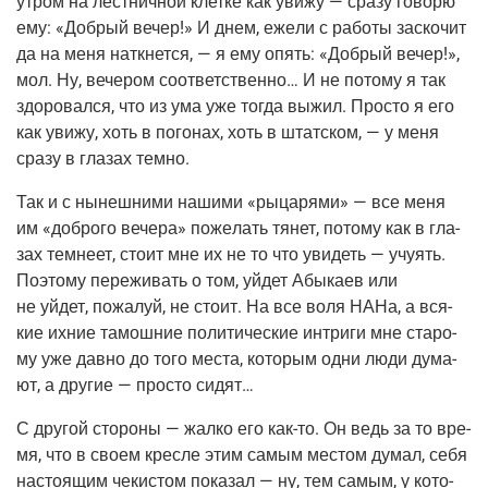
утром на лест­нич­ной клет­ке как уви­жу — сра­зу гово­рю
ему: «Доб­рый вечер!» И днем, еже­ли с рабо­ты заско­чит
да на меня наткнет­ся, — я ему опять: «Доб­рый вечер!»,
мол. Ну, вече­ром соот­вет­ствен­но… И не пото­му я так
здо­ро­вал­ся, что из ума уже тогда выжил. Про­сто я его
как уви­жу, хоть в пого­нах, хоть в штат­ском, — у меня
сра­зу в гла­зах темно.
Так и с нынеш­ни­ми наши­ми «рыца­ря­ми» — все меня
им «доб­ро­го вече­ра» поже­лать тянет, пото­му как в гла­
зах тем­не­ет, сто­ит мне их не то что уви­деть — учу­ять.
Поэто­му пере­жи­вать о том, уйдет Абы­ка­ев или
не уйдет, пожа­луй, не сто­ит. На все воля НАНа, а вся­
кие ихние тамош­ние поли­ти­че­ские интри­ги мне ста­ро­
му уже дав­но до того места, кото­рым одни люди дума­
ют, а дру­гие — про­сто сидят…
С дру­гой сто­ро­ны — жал­ко его как-то. Он ведь за то вре­
мя, что в сво­ем крес­ле этим самым местом думал, себя
насто­я­щим чеки­стом пока­зал — ну, тем самым, у кото­