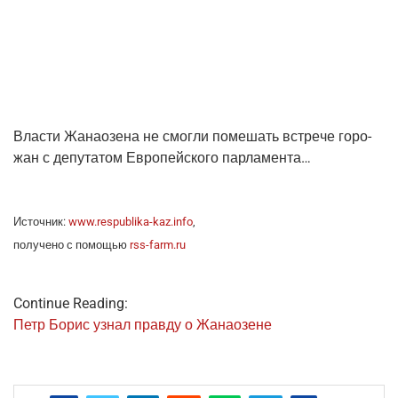
Вла­сти Жана­о­зе­на не смог­ли поме­шать встре­че горо­
жан с депу­та­том Евро­пей­ско­го парламента…
Источ­ник:
www.respublika-kaz.info
,
полу­че­но с помо­щью
rss-farm.ru
Continue Reading:
Петр Борис узнал прав­ду о Жанаозене