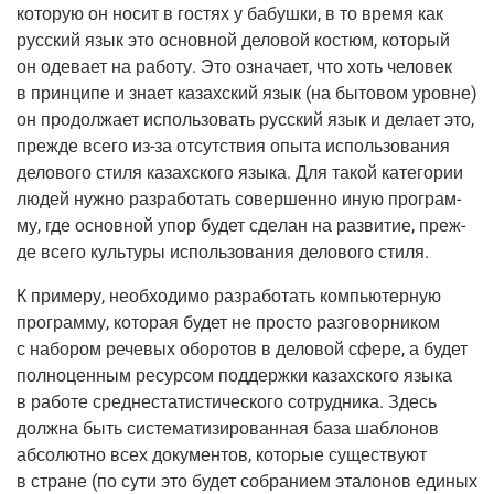
кото­рую он носит в гостях у бабуш­ки, в то вре­мя как
рус­ский язык это основ­ной дело­вой костюм, кото­рый
он оде­ва­ет на рабо­ту. Это озна­ча­ет, что хоть чело­век
в прин­ци­пе и зна­ет казах­ский язык (на быто­вом уровне)
он про­дол­жа­ет исполь­зо­вать рус­ский язык и дела­ет это,
преж­де все­го из-за отсут­ствия опы­та исполь­зо­ва­ния
дело­во­го сти­ля казах­ско­го язы­ка. Для такой кате­го­рии
людей нуж­но раз­ра­бо­тать совер­шен­но иную про­грам­
му, где основ­ной упор будет сде­лан на раз­ви­тие, преж­
де все­го куль­ту­ры исполь­зо­ва­ния дело­во­го стиля.
К при­ме­ру, необ­хо­ди­мо раз­ра­бо­тать ком­пью­тер­ную
про­грам­му, кото­рая будет не про­сто раз­го­вор­ни­ком
с набо­ром рече­вых обо­ро­тов в дело­вой сфе­ре, а будет
пол­но­цен­ным ресур­сом под­держ­ки казах­ско­го язы­ка
в рабо­те сред­не­ста­ти­сти­че­ско­го сотруд­ни­ка. Здесь
долж­на быть систе­ма­ти­зи­ро­ван­ная база шаб­ло­нов
абсо­лют­но всех доку­мен­тов, кото­рые суще­ству­ют
в стране (по сути это будет собра­ни­ем эта­ло­нов еди­ных