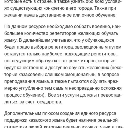
кото­рые есть в стране, а так­же узнать обо всех усло­ви­
ях суще­ству­ю­щих кон­крет­но в его горо­де. Так­же при
жела­нии начать дистан­ци­он­ное или очное обучение.
На дан­ном ресур­се необ­хо­ди­мо собрать воеди­но, наи­
боль­шее коли­че­ство репе­ти­то­ров жела­ю­щих обу­чать
язы­ку. В даль­ней­шем учи­ты­вая, что у обу­ча­ю­щих­ся
будет пра­во выбо­ра репе­ти­то­ра, эво­лю­ци­он­ным путем
оста­нут­ся толь­ко наи­бо­лее под­хо­дя­щие репе­ти­то­ры,
после­ду­ю­щим обра­зуя костяк репе­ти­то­ров, кото­рые
будут каче­ствен­но и доступ­но обу­чать жела­ю­щих (неко­
то­рые каза­хо­ве­ды слиш­ком эмо­ци­о­наль­ны в вопро­се
пре­по­да­ва­ния язы­ка, а так­же пыта­ют­ся обу­чать чрез­
мер­но углуб­лен­но тем самым неоправ­дан­но ослож­няя
про­цесс обу­че­ния). Все эти услу­ги долж­ны предо­став­
лять­ся за счет государства.
Допол­ни­тель­ным плю­сом созда­ния еди­но­го ресур­са
под­держ­ки казах­ско­го язы­ка будет нали­чие реаль­ной
ста­ти­сти­ки людей, кото­рые реаль­но изу­ча­ют язык, а так­