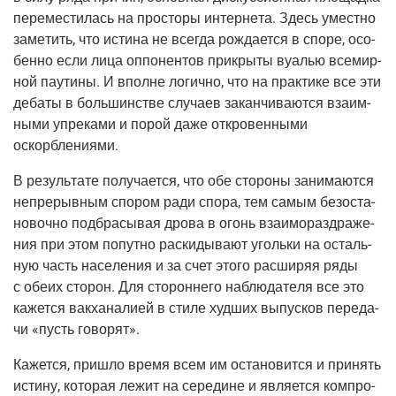
пере­ме­сти­лась на про­сто­ры интер­не­та. Здесь умест­но
заме­тить, что исти­на не все­гда рож­да­ет­ся в спо­ре, осо­
бен­но если лица оппо­нен­тов при­кры­ты вуа­лью все­мир­
ной пау­ти­ны. И вполне логич­но, что на прак­ти­ке все эти
деба­ты в боль­шин­стве слу­ча­ев закан­чи­ва­ют­ся вза­им­
ны­ми упре­ка­ми и порой даже откро­вен­ны­ми
оскорблениями.
В резуль­та­те полу­ча­ет­ся, что обе сто­ро­ны зани­ма­ют­ся
непре­рыв­ным спо­ром ради спо­ра, тем самым без­оста­
но­воч­но под­бра­сы­вая дро­ва в огонь вза­и­мо­раз­дра­же­
ния при этом попут­но рас­ки­ды­ва­ют уголь­ки на осталь­
ную часть насе­ле­ния и за счет это­го рас­ши­ряя ряды
с обе­их сто­рон. Для сто­рон­не­го наблю­да­те­ля все это
кажет­ся вак­ха­на­ли­ей в сти­ле худ­ших выпус­ков пере­да­
чи «пусть говорят».
Кажет­ся, при­шло вре­мя всем им оста­но­вит­ся и при­нять
исти­ну, кото­рая лежит на сере­дине и явля­ет­ся ком­про­