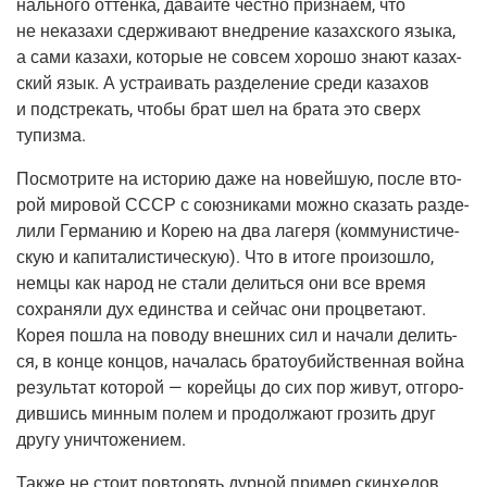
наль­но­го оттен­ка, давай­те чест­но при­зна­ем, что
не нека­за­хи сдер­жи­ва­ют внед­ре­ние казах­ско­го язы­ка,
а сами каза­хи, кото­рые не совсем хоро­шо зна­ют казах­
ский язык. А устра­и­вать раз­де­ле­ние сре­ди каза­хов
и под­стре­кать, что­бы брат шел на бра­та это сверх
тупизма.
Посмот­ри­те на исто­рию даже на новей­шую, после вто­
рой миро­вой СССР с союз­ни­ка­ми мож­но ска­зать раз­де­
ли­ли Гер­ма­нию и Корею на два лаге­ря (ком­му­ни­сти­че­
скую и капи­та­ли­сти­че­скую). Что в ито­ге про­изо­шло,
нем­цы как народ не ста­ли делить­ся они все вре­мя
сохра­ня­ли дух един­ства и сей­час они про­цве­та­ют.
Корея пошла на пово­ду внеш­них сил и нача­ли делить­
ся, в кон­це кон­цов, нача­лась бра­то­убий­ствен­ная вой­на
резуль­тат кото­рой — корей­цы до сих пор живут, отго­ро­
див­шись мин­ным полем и про­дол­жа­ют гро­зить друг
дру­гу уничтожением.
Так­же не сто­ит повто­рять дур­ной при­мер скин­хе­дов,