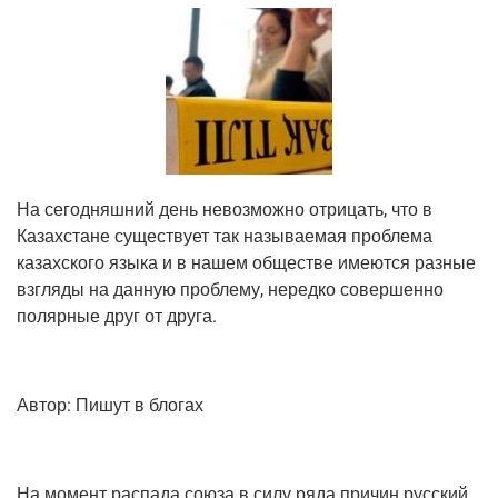
На сего­дняш­ний день невоз­мож­но отри­цать, что в
Казах­стане суще­ству­ет так назы­ва­е­мая про­бле­ма
казах­ско­го язы­ка и в нашем обще­стве име­ют­ся раз­ные
взгля­ды на дан­ную про­бле­му, неред­ко совер­шен­но
поляр­ные друг от друга.
Автор: Пишут в блогах
На момент рас­па­да сою­за в силу ряда при­чин рус­ский