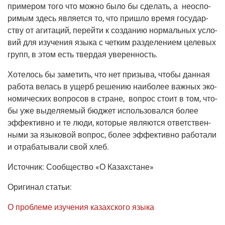
при­ме­ром того что мож­но было бы сде­лать, а неоспо­
ри­мым здесь явля­ет­ся то, что при­шло вре­мя госу­дар­
ству от аги­та­ций, перей­ти к созда­нию нор­маль­ных усло­
вий для изу­че­ния язы­ка с чет­ким раз­де­ле­ни­ем целе­вых
групп, в этом есть твер­дая уверенность.
Хоте­лось бы заме­тить, что нет при­зы­ва, что­бы дан­ная
рабо­та велась в ущерб реше­нию наи­бо­лее важ­ных эко­
но­ми­че­ских вопро­сов в стране, вопрос сто­ит в том, что­
бы уже выде­ля­е­мый бюд­жет исполь­зо­вал­ся более
эффек­тив­но и те люди, кото­рые явля­ют­ся ответ­ствен­
ны­ми за язы­ко­вой вопрос, более эффек­тив­но рабо­та­ли
и отра­ба­ты­ва­ли свой хлеб.
Источ­ник: Сооб­ще­ство «О Казахстане»
Ори­ги­нал статьи:
О про­бле­ме изу­че­ния казах­ско­го языка