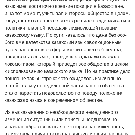
язык имел доста­точ­но креп­кие пози­ции в Казах­стане,
и на тот момент, учи­ты­вая инте­ре­сы обще­ства в целом,
госу­дар­ство в вопро­се язы­ков реши­ло при­дер­жи­вать­ся
поли­ти­ки плав­ной пере­да­чи лиди­ру­ю­щей пози­ции
казах­ско­му язы­ку. По сути, каза­лось, что даже без осо­
бо­го вме­ша­тель­ства казах­ский язык эво­лю­ци­он­ным
путем запол­нит все сфе­ры жиз­ни наше­го обще­ства,
пред­по­ла­га­лось что, преж­де все­го, каза­хи ока­жут­ся
локо­мо­ти­вом, кото­рый при­ве­дет все обще­ство в целом
к исполь­зо­ва­нию казах­ско­го язы­ка. Но на прак­ти­ке дело
пошло не так быст­ро как это ожи­да­лось изна­чаль­но,
в этой свя­зи у опре­де­лен­ной части наше­го обще­ства
ста­ло нарас­тать недо­воль­ство по пово­ду поло­же­ния
казах­ско­го язы­ка в совре­мен­ном обществе.
Их выска­зы­ва­ния о необ­хо­ди­мо­сти немед­лен­но­го
изме­не­ния ситу­а­ции были при­ят­ны неод­но­знач­но
и нача­ло обра­зо­вы­вать­ся неко­то­рая напря­жен­ность,
в силу ряда при­чин, основ­ная дис­кус­си­он­ная пло­щад­ка