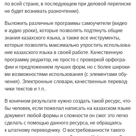
по всей стране, в после­ду­ю­щем при дело­вой пере­пис­ке
не будет воз­ни­кать разночтении).
Выло­жить раз­лич­ные про­грам­мы само­учи­те­ли (видео
и аудио уро­ки), кото­рые поз­во­лять под­тя­нуть общие
зна­ния казах­ско­го язы­ка, а так­же все инстру­мен­ты,
кото­рые поз­во­лять мак­си­маль­но упро­стить исполь­зо­ва­
ние казах­ско­го язы­ка в сво­ей рабо­те. Каче­ствен­ную
про­грам­му редак­тор, не про­сто с про­вер­кой орфо­гра­
фии и пред­ло­же­ни­ем луч­ших форм, но с более широ­ки­
ми воз­мож­но­стя­ми исполь­зо­ва­ния (с эле­мен­та­ми обу­
че­ния). Элек­трон­ные сло­ва­ри, каче­ствен­ные пере­вод­
чи­ки тек­стов и т.п..
В конеч­ном резуль­та­те нуж­но создать такой ресурс, что­
бы чело­век, если поже­лал напи­сать на казах­ском язы­ке
доку­мент любой фор­мы и слож­но­сти он смог это лег­ко
сде­лать с помо­щью дан­но­го ресур­са, не обра­ща­ясь
к штат­но­му пере­вод­чи­ку. О вос­тре­бо­ван­но­сти тако­го