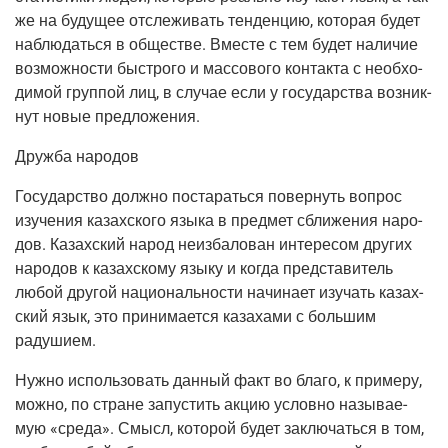
же на буду­щее отсле­жи­вать тен­ден­цию, кото­рая будет
наблю­дать­ся в обще­стве. Вме­сте с тем будет нали­чие
воз­мож­но­сти быст­ро­го и мас­со­во­го кон­так­та с необ­хо­
ди­мой груп­пой лиц, в слу­чае если у госу­дар­ства воз­ник­
нут новые предложения.
Друж­ба народов
Госу­дар­ство долж­но поста­рать­ся повер­нуть вопрос
изу­че­ния казах­ско­го язы­ка в пред­мет сбли­же­ния наро­
дов. Казах­ский народ неиз­ба­ло­ван инте­ре­сом дру­гих
наро­дов к казах­ско­му язы­ку и когда пред­ста­ви­тель
любой дру­гой наци­о­наль­но­сти начи­на­ет изу­чать казах­
ский язык, это при­ни­ма­ет­ся каза­ха­ми с боль­шим
радушием.
Нуж­но исполь­зо­вать дан­ный факт во бла­го, к при­ме­ру,
мож­но, по стране запу­стить акцию услов­но назы­ва­е­
мую «сре­да». Смысл, кото­рой будет заклю­чать­ся в том,