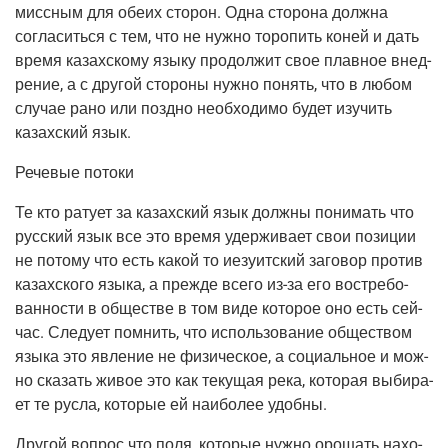
мисс­ным для обе­их сто­рон. Одна сто­ро­на долж­на
согла­сить­ся с тем, что не нуж­но торо­пить коней и дать
вре­мя казах­ско­му язы­ку про­дол­жит свое плав­ное внед­
ре­ние, а с дру­гой сто­ро­ны нуж­но понять, что в любом
слу­чае рано или позд­но необ­хо­ди­мо будет изу­чить
казах­ский язык.
Рече­вые потоки
Те кто рату­ет за казах­ский язык долж­ны пони­мать что
рус­ский язык все это вре­мя удер­жи­ва­ет свои пози­ции
не пото­му что есть какой то иезу­ит­ский заго­вор про­тив
казах­ско­го язы­ка, а преж­де все­го из-за его вос­тре­бо­
ван­но­сти в обще­стве в том виде кото­рое оно есть сей­
час. Сле­ду­ет пом­нить, что исполь­зо­ва­ние обще­ством
язы­ка это явле­ние не физи­че­ское, а соци­аль­ное и мож­
но ска­зать живое это как теку­щая река, кото­рая выби­ра­
ет те рус­ла, кото­рые ей наи­бо­лее удобны.
Дру­гой вопрос что поля, кото­рые нуж­но оро­шать нахо­