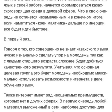
язык в сво­ей рабо­те, нач­нет­ся фор­ми­ро­вать­ся казах­
ско­го­во­ря­щая сре­да в дело­вой сфе­ре. Что в свою оче­
редь не оста­нет­ся неза­ме­чен­ным и в конеч­ном ито­ге,
если наме­тить­ся «крен маят­ни­ка» даль­ше по инер­ции
все будет идти быстрее.
В пер­вый раз…
Гово­ря о тех, кто совер­шен­но не зна­ет казах­ско­го язы­ка
нуж­но изна­чаль­но сде­лать упор на моло­дежь, так как
с людь­ми стар­ше­го воз­рас­та слож­нее будет добить­ся
каче­ствен­но­го резуль­та­та. Учи­ты­вая, что основ­ная
целе­вая груп­па это будет моло­дежь необ­хо­ди­мо мак­си­
маль­но исполь­зо­вать воз­мож­но­сти интер­не­та в деле
обу­че­ния языку.
Так­же интер­нет име­ет ряд неоце­ни­мых пре­иму­ществ,
кото­рых нет в дру­гих сфе­рах. В первую оче­редь любой
мате­ри­ал выло­жен­ный в сети наи­бо­лее досту­пен для