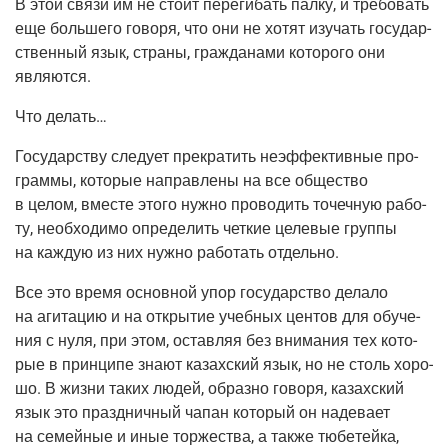
В этой свя­зи им не сто­ит пере­ги­бать пал­ку, и тре­бо­вать
еще боль­ше­го гово­ря, что они не хотят изу­чать госу­дар­
ствен­ный язык, стра­ны, граж­да­на­ми кото­ро­го они
являются.
Что делать…
Госу­дар­ству сле­ду­ет пре­кра­тить неэф­фек­тив­ные про­
грам­мы, кото­рые направ­ле­ны на все обще­ство
в целом, вме­сте это­го нуж­но про­во­дить точеч­ную рабо­
ту, необ­хо­ди­мо опре­де­лить чет­кие целе­вые груп­пы
на каж­дую из них нуж­но рабо­тать отдельно.
Все это вре­мя основ­ной упор госу­дар­ство дела­ло
на аги­та­цию и на откры­тие учеб­ных цен­тов для обу­че­
ния с нуля, при этом, остав­ляя без вни­ма­ния тех кото­
рые в прин­ци­пе зна­ют казах­ский язык, но не столь хоро­
шо. В жиз­ни таких людей, образ­но гово­ря, казах­ский
язык это празд­нич­ный чапан кото­рый он наде­ва­ет
на семей­ные и иные тор­же­ства, а так­же тюбе­тей­ка,