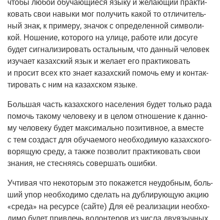
что­бы любой обу­ча­ю­щи­е­ся язы­ку и жела­ю­щий прак­ти­
ко­вать свои навы­ки мог полу­чить какой то отли­чи­тель­
ный знак, к при­ме­ру, зна­чок с опре­де­лен­ной сим­во­ли­
кой. Ноше­ние, кото­ро­го на ули­це, рабо­те или досу­ге
будет сиг­на­ли­зи­ро­вать осталь­ным, что дан­ный чело­век
изу­ча­ет казах­ский язык и жела­ет его прак­ти­ко­вать
и про­сит всех кто зна­ет казах­ский помочь ему и кон­так­
ти­ро­вать с ним на казах­ском языке.
Боль­шая часть казах­ско­го насе­ле­ния будет толь­ко рада
помочь тако­му чело­ве­ку и в целом отно­ше­ние к дан­но­
му чело­ве­ку будет мак­си­маль­но пози­тив­ное, а вме­сте
с тем создаст для обу­ча­е­мо­го необ­хо­ди­мую казах­ско­го­
во­ря­щую сре­ду, а так­же поз­во­лит прак­ти­ко­вать свои
зна­ния, не стес­ня­ясь совер­шать ошибки.
Учти­вая что неко­то­рым это пока­жет­ся неудоб­ным, боль­
ший упор необ­хо­ди­мо сде­лать на дуб­ли­ру­ю­щую акцию
«сре­да» на ресур­се (сай­те) Для её реа­ли­за­ции необ­хо­
ди­мо будет при­влечь волон­те­ров из чис­ла дву­языч­ных