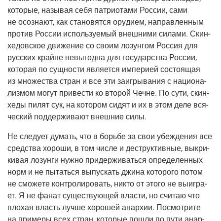
кото­рые, назы­вая себя пат­ри­о­та­ми Рос­сии, сами
не осо­зна­ют, как ста­но­вят­ся ору­ди­ем, направ­лен­ным
про­тив Рос­сии исполь­зу­е­мый внеш­ни­ми сила­ми. Скин­
хе­дов­ское дви­же­ние со сво­им лозун­гом Рос­сия для
рус­ских крайне невы­год­на для госу­дар­ства Рос­сии,
кото­рая по сущ­но­сти явля­ет­ся импе­ри­ей состо­я­щая
из мно­же­ства стран и все эти заиг­ры­ва­ния с наци­о­на­
лиз­мом могут при­ве­сти ко вто­рой Чечне. По сути, скин­
хе­ды пилят сук, на кото­ром сидят и их в этом деле вся­
че­ский под­дер­жи­ва­ют внеш­ние силы.
Не сле­ду­ет думать, что в борь­бе за свои убеж­де­ния все
сред­ства хоро­ши, в том чис­ле и деструк­тив­ные, выкри­
ки­вая лозун­ги нуж­но при­дер­жи­вать­ся опре­де­лен­ных
норм и не пытать­ся выпус­кать джи­на кото­ро­го потом
не смо­же­те кон­тро­ли­ро­вать, никто от это­го не выиг­ра­
ет. Я не фанат суще­ству­ю­щей вла­сти, но счи­таю что
пло­хая власть луч­ше хоро­шей анар­хии. Посмот­ри­те
на при­ме­ры всех стран, кото­рые пошли по пути анар­