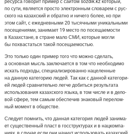
ресур­са гово­рит при­мер с сай­том sozdik.kz кото­рый,
по сути, явля­ет­ся про­сто элек­трон­ным сло­ва­рем с рус­
ско­го на казах­ский и обрат­но и ниче­го более, но при
этом сайт, с еже­днев­ны­ми 20 тысяч­ны­ми уни­каль­ны­ми
посе­ще­ни­я­ми, зани­ма­ет 19 место по посе­ща­е­мо­сти
в Казах­стане, в стране мало СМИ, кото­рые мог­ли
бы похва­стать­ся такой посещаемостью.
Это толь­ко один при­мер того что мож­но сде­лать,
а основ­ная мысль заклю­ча­ет­ся в том что необ­хо­ди­мо
искать под­хо­ды, спе­ци­а­ли­зи­ро­ван­но наце­лен­ные
на дан­ную кате­го­рию людей. Так как с дан­ной кате­го­ри­
ей людей срав­ни­тель­но лег­че добить­ся резуль­та­та
исполь­зо­ва­ния казах­ско­го язы­ка, в том чис­ле и в дело­
вой сфе­ре, тем самым обес­пе­чив зна­ко­вый пере­лом­
ный момент в обществе.
Сле­ду­ет пом­нить, что дан­ная кате­го­рия людей зани­ма­
ет суще­ствен­ный пласт в гос­струк­ту­рах и в нац­ком­па­
ни­ях, в слу­чае если они нач­нут исполь­зо­вать казах­ский