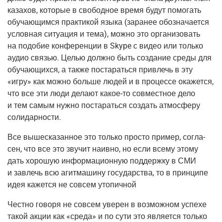
каза­хов, кото­рые в сво­бод­ное вре­мя будут помо­гать
обу­ча­ю­щим­ся прак­ти­кой язы­ка (зара­нее обо­зна­ча­ет­ся
услов­ная ситу­а­ция и тема), мож­но это орга­ни­зо­вать
на подо­бие кон­фе­рен­ции в Skype с видео или толь­ко
аудио свя­зью. Целью долж­но быть созда­ние сре­ды для
обу­ча­ю­щих­ся, а так­же поста­рать­ся при­влечь в эту
«игру» как мож­но боль­ше людей и в про­цес­се ока­жет­ся,
что все эти люди дела­ют какое-то сов­мест­ное дело
и тем самым нуж­но поста­рать­ся создать атмо­сфе­ру
солидарности.
Все выше­ска­зан­ное это толь­ко про­сто при­мер, согла­
сен, что все это зву­чит наив­но, но если все­му это­му
дать хоро­шую инфор­ма­ци­он­ную под­держ­ку в СМИ
и завлечь всю агит­ма­ши­ну госу­дар­ства, то в прин­ци­пе
идея кажет­ся не совсем утопичной
Чест­но гово­ря не совсем уве­рен в воз­мож­ном успе­хе
такой акции как «сре­да» и по сути это явля­ет­ся толь­ко