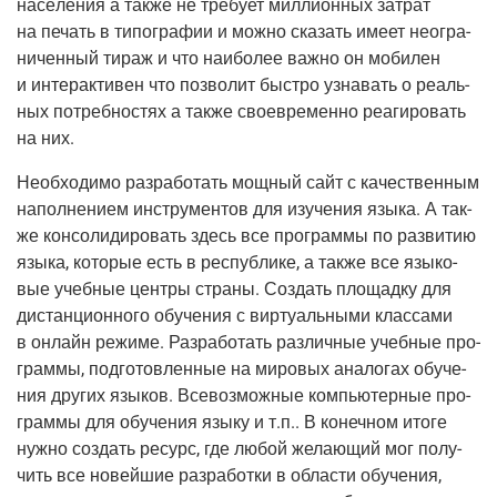
насе­ле­ния а так­же не тре­бу­ет мил­ли­он­ных затрат
на печать в типо­гра­фии и мож­но ска­зать име­ет неогра­
ни­чен­ный тираж и что наи­бо­лее важ­но он моби­лен
и интер­ак­ти­вен что поз­во­лит быст­ро узна­вать о реаль­
ных потреб­но­стях а так­же свое­вре­мен­но реа­ги­ро­вать
на них.
Необ­хо­ди­мо раз­ра­бо­тать мощ­ный сайт с каче­ствен­ным
напол­не­ни­ем инстру­мен­тов для изу­че­ния язы­ка. А так­
же кон­со­ли­ди­ро­вать здесь все про­грам­мы по раз­ви­тию
язы­ка, кото­рые есть в рес­пуб­ли­ке, а так­же все язы­ко­
вые учеб­ные цен­тры стра­ны. Создать пло­щад­ку для
дистан­ци­он­но­го обу­че­ния с вир­ту­аль­ны­ми клас­са­ми
в онлайн режи­ме. Раз­ра­бо­тать раз­лич­ные учеб­ные про­
грам­мы, под­го­тов­лен­ные на миро­вых ана­ло­гах обу­че­
ния дру­гих язы­ков. Все­воз­мож­ные ком­пью­тер­ные про­
грам­мы для обу­че­ния язы­ку и т.п.. В конеч­ном ито­ге
нуж­но создать ресурс, где любой жела­ю­щий мог полу­
чить все новей­шие раз­ра­бот­ки в обла­сти обу­че­ния,