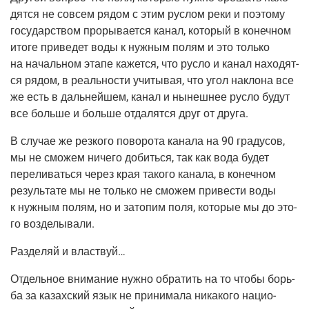
дят­ся не совсем рядом с этим рус­лом реки и поэто­му
госу­дар­ством про­ры­ва­ет­ся канал, кото­рый в конеч­ном
ито­ге при­ве­дет воды к нуж­ным полям и это толь­ко
на началь­ном эта­пе кажет­ся, что рус­ло и канал нахо­дят­
ся рядом, в реаль­но­сти учи­ты­вая, что угол накло­на все
же есть в даль­ней­шем, канал и нынеш­нее рус­ло будут
все боль­ше и боль­ше отда­лят­ся друг от друга.
В слу­чае же рез­ко­го пово­ро­та кана­ла на 90 гра­ду­сов,
мы не смо­жем ниче­го добить­ся, так как вода будет
пере­ли­вать­ся через края тако­го кана­ла, в конеч­ном
резуль­та­те мы не толь­ко не смо­жем при­ве­сти воды
к нуж­ным полям, но и зато­пим поля, кото­рые мы до это­
го возделывали.
Раз­де­ляй и властвуй…
Отдель­ное вни­ма­ние нуж­но обра­тить на то что­бы борь­
ба за казах­ский язык не при­ни­ма­ла ника­ко­го наци­о­