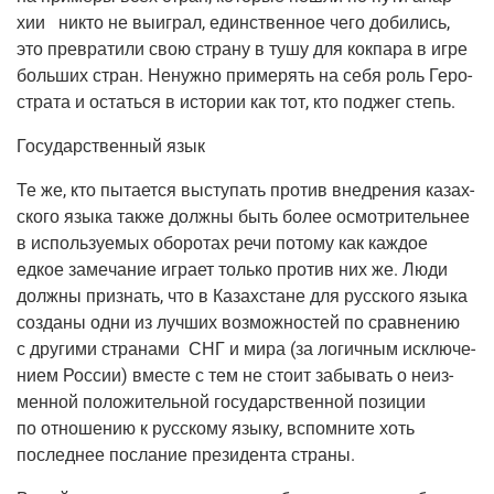
хии никто не выиг­рал, един­ствен­ное чего доби­лись,
это пре­вра­ти­ли свою стра­ну в тушу для кок­па­ра в игре
боль­ших стран. Ненуж­но при­ме­рять на себя роль Геро­
стра­та и остать­ся в исто­рии как тот, кто под­жег степь.
Госу­дар­ствен­ный язык
Те же, кто пыта­ет­ся высту­пать про­тив внед­ре­ния казах­
ско­го язы­ка так­же долж­ны быть более осмот­ри­тель­нее
в исполь­зу­е­мых обо­ро­тах речи пото­му как каж­дое
едкое заме­ча­ние игра­ет толь­ко про­тив них же. Люди
долж­ны при­знать, что в Казах­стане для рус­ско­го язы­ка
созда­ны одни из луч­ших воз­мож­но­стей по срав­не­нию
с дру­ги­ми стра­на­ми СНГ и мира (за логич­ным исклю­че­
ни­ем Рос­сии) вме­сте с тем не сто­ит забы­вать о неиз­
мен­ной поло­жи­тель­ной госу­дар­ствен­ной пози­ции
по отно­ше­нию к рус­ско­му язы­ку, вспом­ни­те хоть
послед­нее посла­ние пре­зи­ден­та страны.