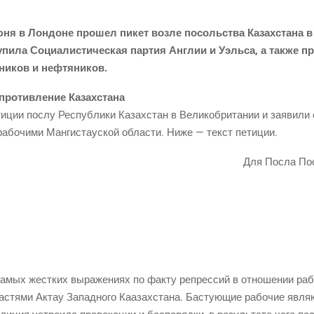
ня в Лон­доне про­шел пикет воз­ле посоль­ства Казах­ста­на в
­пи­ла Соци­а­ли­сти­че­ская пар­тия Англии и Уэль­са, а так­же пре
ж­ни­ков и нефтяников.
опро­тив­ле­ние Казахстана
и­ции послу Рес­пуб­ли­ки Казах­стан в Вели­ко­бри­та­нии и заяви­ли 
 рабо­чи­ми Ман­ги­ста­уской обла­сти. Ниже — текст петиции.
Для Посла Пос
мых жест­ких выра­же­ни­ях по фак­ту репрес­сий в отно­ше­нии работ
­стя­ми Актау Запад­но­го Каа­зах­ста­на. Басту­ю­щие рабо­чие явля­