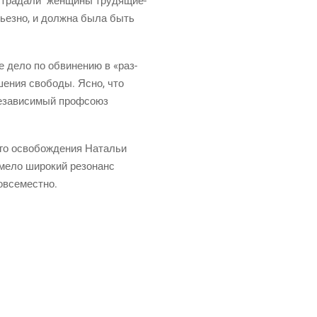
стра­да­ли жен­щи­ны тру­дя­щи­е­
рьез­но, и долж­на была быть
ое дело по обви­не­нию в «раз­
ше­ния сво­бо­ды. Ясно, что
еза­ви­си­мый проф­со­юз
­го осво­бож­де­ния Ната­льи
име­ло широ­кий резо­нанс
 повсеместно.