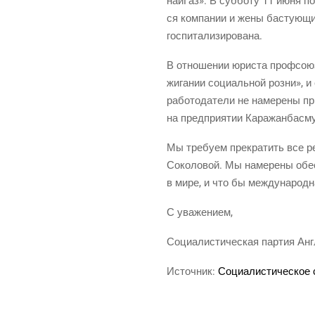
най­Газ». В суб­бо­ту 11 июня пол
ся ком­па­нии и жены басту­ю­щ
госпитализирована.
В отно­ше­нии юри­ста проф­со­ю­
жи­га­нии соци­аль­ной роз­ни»,
рабо­то­да­те­ли не наме­ре­ны п
на пред­при­я­тии Каражанбасм
Мы тре­бу­ем пре­кра­тить все р
Соко­ло­вой. Мы наме­ре­ны обес
в мире, и что бы меж­ду­на­род­
С ува­же­ни­ем,
Соци­а­ли­сти­че­ская пар­тия А
Источ­ник:
Соци­а­ли­сти­че­ское