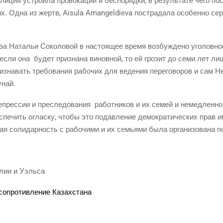
и­ция устро­и­ла про­во­ка­ции и бес­по­ряд­ки, в резуль­та­те чего по
их. Одна из жертв, Aisula Amangeldieva постра­да­ла осо­бен­но се
за Ната­льи Соко­ло­вой в насто­я­щее вре­мя воз­буж­де­но уго­лов­н
 и если она будет при­зна­на винов­ной, то ей гро­зит до семи лет ли
ри­зна­вать тре­бо­ва­ния рабо­чих для веде­ния пере­го­во­ров и сам Н
унай.
епрес­сии и пре­сле­до­ва­ния работ­ни­ков и их семей и немед­лен­но
­пе­чить оглас­ку, что­бы это подав­ле­ние демо­кра­ти­че­ских прав 
ная соли­дар­ность с рабо­чи­ми и их семья­ми была орга­ни­зо­ва­на
нглии и Уэльса
 сопро­тив­ле­ние Казахстана