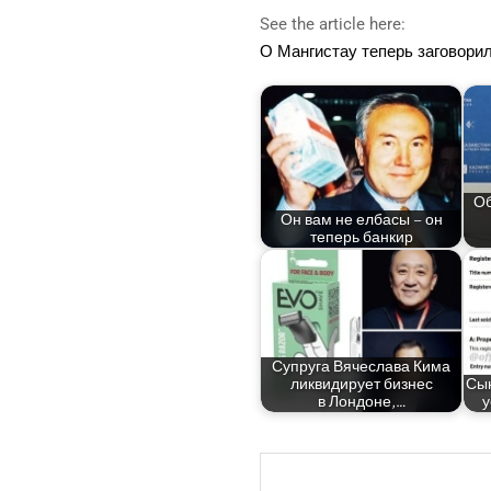
See the article here:
О Ман­ги­стау теперь заго­во­ри
Об
Он вам не елба­сы – он
теперь банкир
Супру­га Вяче­сла­ва Кима
лик­ви­ди­ру­ет биз­нес
Сын
в Лондоне,…
у