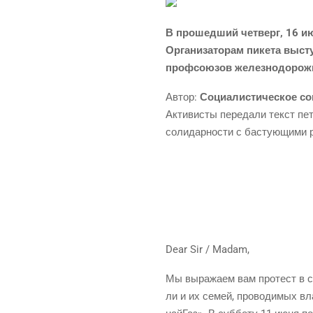
В про­шед­ший чет­верг, 16 ию
Орга­ни­за­то­рам пике­та высту
проф­со­ю­зов желез­но­до­ро
Автор:
Соци­а­ли­сти­че­ское с
Акти­ви­сты пере­да­ли текст пет
соли­дар­но­сти с басту­ю­щи­ми
Dear Sir / Madam,
Мы выра­жа­ем вам про­тест в са
ли и их семей, про­во­ди­мых вла