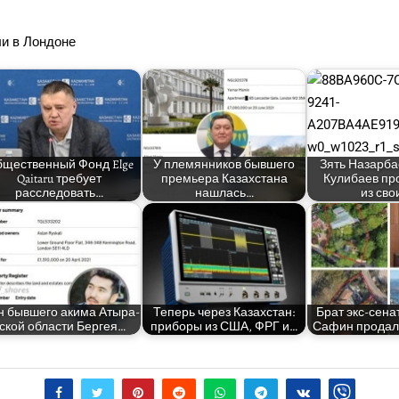
­ли в Лондоне
ще­ствен­ный Фонд Elge
У пле­мян­ни­ков быв­ше­го
Зять Назар­ба
Qaitaru тре­бу­ет
пре­мье­ра Казах­ста­на
Кули­ба­ев пр
расследовать…
нашлась…
из сво
 быв­ше­го аки­ма Аты­ра­
Теперь через Казах­стан:
​​Брат экс-сена
ской обла­сти Бергея…
при­бо­ры из США, ФРГ и…
Сафин про­дал 