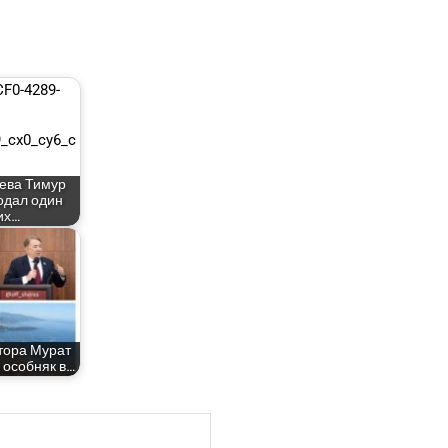
­е­ва Тимур
о­дал один
их…
­то­ра Мурат
особ­няк в…