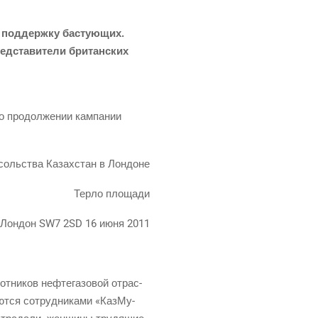
 под­держ­ку басту­ю­щих.
д­ста­ви­те­ли бри­тан­ских
о про­дол­же­нии кам­па­нии
оль­ства Казах­стан в Лондоне
Тер­ло площади
Лон­дон SW7 2SD 16 июня 2011
­ни­ков неф­те­га­зо­вой отрас­
ют­ся сотруд­ни­ка­ми «Каз­Му­