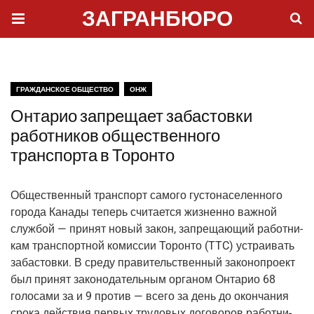
ЗАГРАНБЮРО
ГРАЖДАНСКОЕ ОБЩЕСТВО
ОНЖ
Онтарио запрещает забастовки
работников общественного
транспорта в Торонто
Обще­ствен­ный транс­порт само­го густо­на­се­лен­но­го
горо­да Кана­ды теперь счи­та­ет­ся жиз­нен­но важ­ной
служ­бой — при­нят новый закон, запре­ща­ю­щий работ­ни­
кам транс­порт­ной комис­сии Торон­то (TTC) устра­и­вать
заба­стов­ки. В сре­ду пра­ви­тель­ствен­ный зако­но­про­ект
был при­нят зако­но­да­тель­ным орга­ном Онта­рио 68
голо­са­ми за и 9 про­тив — все­го за день до окон­ча­ния
сро­ка дей­ствия пер­вых тру­до­вых дого­во­ров работ­ни­