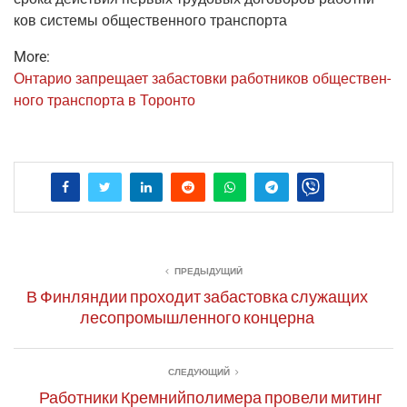
ков систе­мы обще­ствен­но­го транспорта
More:
Онта­рио запре­ща­ет заба­стов­ки работ­ни­ков обще­ствен­
но­го транс­пор­та в Торонто
ПРЕДЫДУЩИЙ
В Финляндии проходит забастовка служащих
лесопромышленного концерна
СЛЕДУЮЩИЙ
Работники Кремнийполимера провели митинг