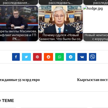
расследования…
расследовать…
расследо
­ре­ты вил­лы Маси­мо­ва.
н­фликт инте­ре­сов и ГП
Поче­му сдул­ся «Новый
Новый чем­пи­о
РК.…
Казах­стан. Что было бы со…
с кор­руп­
ежданные 55 млрд евро
Кыргызстан пост
 ТЕМЕ