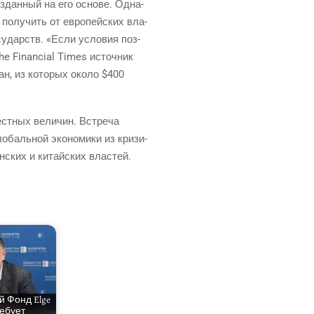
оздан­ный на его осно­ве. Одна­
 полу­чить от евро­пей­ских вла­
осу­дарств. «Если усло­вия поз­
he Financial Times источ­ник
ан, из кото­рых око­ло $400
ест­ных вели­чин. Встре­ча
баль­ной эко­но­ми­ки из кри­зи­
ан­ских и китай­ских властей.
й Фонд Elge
е­бу­ет