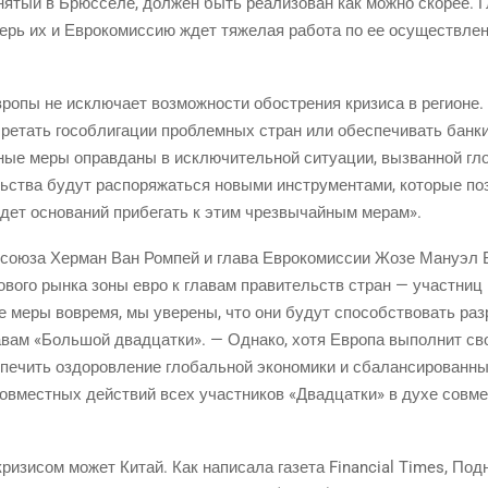
ня­тый в Брюс­се­ле, дол­жен быть реа­ли­зо­ван как мож­но ско­рее. Г
перь их и Евро­ко­мис­сию ждет тяже­лая рабо­та по ее осу­ществ­ле
ро­пы не исклю­ча­ет воз­мож­но­сти обостре­ния кри­зи­са в реги­оне
ре­тать гособ­ли­га­ции про­блем­ных стран или обес­пе­чи­вать бан­ки
ные меры оправ­да­ны в исклю­чи­тель­ной ситу­а­ции, вызван­ной гло
ь­ства будут рас­по­ря­жать­ся новы­ми инстру­мен­та­ми, кото­рые по
дет осно­ва­ний при­бе­гать к этим чрез­вы­чай­ным мерам».
­со­ю­за Хер­ман Ван Ром­пей и гла­ва Евро­ко­мис­сии Жозе Ману­эл Б
о­во­го рын­ка зоны евро к гла­вам пра­ви­тельств стран — участ­ниц 
е меры вовре­мя, мы уве­ре­ны, что они будут спо­соб­ство­вать раз­р
а­вам «Боль­шой два­дцат­ки». — Одна­ко, хотя Евро­па выпол­нит свои
пе­чить оздо­ров­ле­ние гло­баль­ной эко­но­ми­ки и сба­лан­си­ро­ван­
сов­мест­ных дей­ствий всех участ­ни­ков «Два­дцат­ки» в духе сов­ме
ри­зи­сом может Китай. Как напи­са­ла газе­та Financial Times, Под­