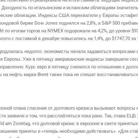
. Доход­ность по ита­льян­ским и испан­ским обли­га­ци­ям зна­чи­тел
че­ские обли­га­ции. Индек­сы США пере­хва­ти­ли у Евро­пы эста­фе­т
&
он­до­вой бир­же Dow Jones под­нял­ся на 2,8%, а S
P 500 при­ба­
 по ито­гам тор­гов на NYMEX подо­ро­жа­ли на 4,2%, до уров­ня $93
­то с постав­кой в декаб­ре повы­си­лись на 1,4%, до $1747,70 за
о­дли­лась недол­го: эко­но­ми­сты нача­ли зада­вать­ся вопро­са­ми о
­ния Евро­пы. Уже в пят­ни­цу аме­ри­кан­ские индек­сы завер­ши­ли с
прав­лен­но. Курс евро в пят­ни­цу сни­зил­ся по отно­ше­нию к дол­л
на нефть мар­ки Brent так­же пока не спе­шат вос­ста­нав­ли­вать­с
н
­зо­ной пла­на спа­се­ния от дол­го­во­го кри­зи­са вызы­ва­ют вопро­с
сти заяви­ли о том, что рас­слаб­лять­ся пока рано. Так, гла­ва ЕЦБ
ild am Zonntag, что дол­го­вой кри­зис в евро­зоне в све­те при­ня­т
реше­ния при­ня­ты и «теперь необ­хо­ди­мо дей­ство­вать». «Для ста­б