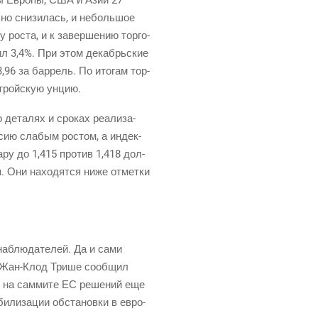
ь­но сни­зи­лась, и неболь­шое
у роста, и к завер­ше­нию тор­го­
вил 3,4%. При этом декабрь­ские
,96 за бар­рель. По ито­гам тор­
 трой­скую унцию.
 дета­лях и сро­ках реа­ли­за­
ес­сию сла­бым ростом, а индек­
а­ру до 1,415 про­тив 1,418 дол­
я. Они нахо­дят­ся ниже отмет­ки
ы наблю­да­те­лей. Да и сами
Жан-Клод
Три­ше сооб­щил
ых на сам­ми­те ЕС реше­ний еще
и­ли­за­ции обста­нов­ки в евро­