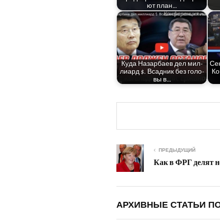
ют план…
Куда Назар­ба­ев дел мил­
Сек
ли­ард $. Всад­ник без голо­
Ко
вы в…
ПРЕДЫДУЩИЙ
Как в ФРГ делят н
АРХИВНЫЕ СТАТЬИ ПО