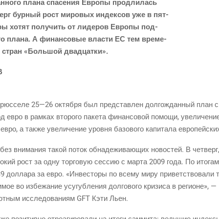
­но­го пла­на спа­се­ния Евро­пы про­дли­лась
­верг бур­ный рост миро­вых индек­сов уже в пят­
­ры хотят полу­чить от лиде­ров Евро­пы под­
­го пла­на. А финан­со­вые вла­сти ЕС тем вре­ме­
и стран «Боль­шой двадцатки».
В
Брюс­се­ле 25—26 октяб­ря был пред­став­лен дол­го­ждан­ный план с
д евро в рам­ках вто­ро­го паке­та финан­со­вой помо­щи, уве­ли­че­ни
евро, а так­же уве­ли­че­ние уров­ня базо­во­го капи­та­ла евро­пей­ск
без вни­ма­ния такой поток обна­де­жи­ва­ю­щих ново­стей. В чет­верг
о­кий рост за одну тор­го­вую сес­сию с мар­та 2009 года. По ито­г
9 дол­ла­ра за евро. «Инве­сто­ры по все­му миру при­вет­ство­ва­ли 
мое во избе­жа­ние усу­губ­ле­ния дол­го­во­го кри­зи­са в реги­оне», —
т­ным иссле­до­ва­ни­ям GFT Кэти Льен.
же пози­тив­но отре­а­ги­ро­ва­ли на ито­ги сам­ми­та: веду­щие инде