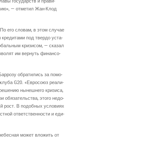
ла­вы госу­дарств и пра­ви­
­нию», — отме­тил
Жан-Клод
. По его сло­вам, в этом слу­чае
 кре­ди­та­ми под твер­до уста­
­баль­ным кри­зи­сом, — ска­зал
з­во­лят им вер­нуть финан­со­
ар­ро­зу обра­ти­лись за помо­
клу­ба G20. «Евро­со­юз реа­ли­
е­ше­нию нынеш­не­го кри­зи­са,
 обя­за­тель­ства, это­го недо­
ный рост. В подоб­ных усло­ви­ях
ст­ной ответ­ствен­но­сти и еди­
не­бес­ная может вло­жить от