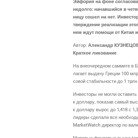
Эйфо­рия на фоне согла­со­ван
недол­го: начав­ший­ся в чет
ни­цу сошел на нет. Инве­сто
твер­жде­ние реа­ли­за­ции это
нем ждут помо­щи от Китая 
Автор:
Алек­сандр КУЗНЕЦО
Крат­кое ликование
На вне­оче­ред­ном сам­ми­те в 
ла­га­ет выда­чу Гре­ции 100 млр
со­вой ста­биль­но­сти до 1 трлн 
Инве­сто­ры не мог­ли оста­вить 
к дол­ла­ру, пока­зав самый выс
к дол­ла­ру вырос до 1,418 с 1,3
лиде­ры сде­ла­ли все необ­хо­ди­
MarketWatch дирек­тор по валю
Миро­вые фон­до­вые рын­ки так­