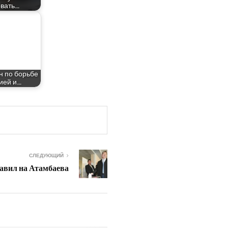
вать…
н по борь­бе
ци­ей и…
СЛЕДУЮЩИЙ
авил на Атамбаева