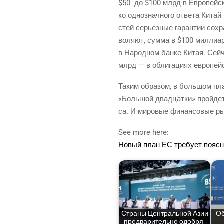
$50 до $100 млрд в Евро­пей­ск
ко одно­знач­но­го отве­та Кита
стей серьез­ные гаран­тии сохра
во­ля­ют, сум­ма в $100 мил­ли­а
в Народ­ном бан­ке Китая. Сей­ч
млрд — в обли­га­ци­ях евро­пей
Таким обра­зом, в боль­шом план
«Боль­шой два­дцат­ки» прой­дет
са. И миро­вые финан­со­вые рын
See more here:
Новый план ЕС тре­бу­ет пояс
Стра­ны Цен­траль­ной Азии
Об
пред­ва­ри­тель­но одоб­ря­