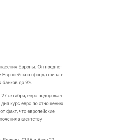
па­се­ния Евро­пы. Он пред­по­
е Евро­пей­ско­го фон­да финан­
их бан­ков до 9%.
, 27 октяб­ря, евро подо­ро­жал
ам дня курс евро по отно­ше­нию
тот факт, что евро­пей­ские
 пояс­ни­ла агент­ству
к­сы Евро­пы, США и Азии 27