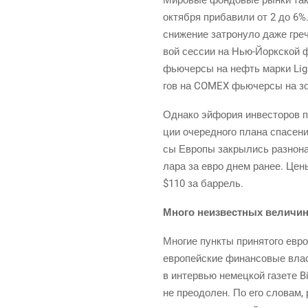
октяб­ря при­ба­ви­ли от 2 до 6%
сни­же­ние затро­ну­ло даже гре­
вой сес­сии на
Нью-Йорк­ской
ф
фью­черсы на нефть мар­ки Light
гов на COMEX фью­черсы на золо
Одна­ко эйфо­рия инве­сто­ров пр
ции оче­ред­но­го пла­на спа­се
сы Евро­пы закры­лись раз­но­на­
ла­ра за евро днем ранее. Цены 
$110 за баррель.
Мно­го неиз­вест­ных величи
Мно­гие пунк­ты при­ня­то­го евро
евро­пей­ские финан­со­вые вла­
в интер­вью немец­кой газе­те B
не пре­одо­лен. По его сло­вам, 