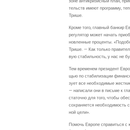
зоне анти­кри­зис­ный план, при­
тельств име­ют про­грам­му, те
Трише.
Кро­ме того, глав­ный бан­кир Ев
регу­ля­тор может начать при­об­
нов­лен­ные про­цен­ты. «Подоб­
Три­ше. — Как толь­ко пра­ви­тел
вую ста­биль­ность, у нас не бу
Тем вре­ме­нем пре­зи­дент Евро
щью по ста­би­ли­за­ции финан­с
зу­ет все необ­хо­ди­мые жест­ки
— напи­са­ли они в пись­ме к гл
ста­точ­но для того, что­бы обес­
сохра­ня­ет­ся необ­хо­ди­мость 
ной цели».
Помочь Евро­пе спра­вить­ся с к