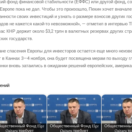
ий фонд финан­со­вой ста­биль­но­сти
(ЕФФС
) или дру­гой фонд, с
й Евро­пе пока не дал. Что­бы это про­изо­шло, Пекин хочет вна­ча­ле
н­но­сти сво­их инве­сти­ций и узнать о раз­ме­ре взно­сов дру­гих г
р­дов не кажет­ся
какой-то
невоз­мож­ной», — отме­тил в интер­вью T
ас КНР дер­жит око­ло $3,2 трлн в валют­ных резер­вах дру­гих стр
­ских государств.
е спа­се­ния Евро­пы для инве­сто­ров оста­ет­ся еще мно­го неиз­в
 в Кан­нах 3—4 нояб­ря, она будет посвя­ще­на мерам по выхо­ду гло­
­ки вновь зата­и­лись в ожи­да­нии реше­ний евро­пей­ских, аме­ри­к
нений
ще­ствен­ный Фонд Elge
Обще­ствен­ный Фонд Elge
Обще­ствен­ны
Qaitaru тре­бу­ет
Qaitaru тре­бу­ет
Qaitaru тр