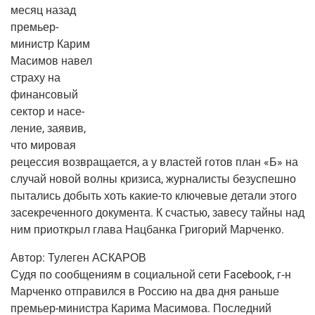
месяц назад
пре­мьер-
министр Карим
Маси­мов навел
стра­ху на
финан­со­вый
сек­тор и насе­
ле­ние, заявив,
что миро­вая
рецес­сия воз­вра­ща­ет­ся, а у вла­стей готов план «Б» на
слу­чай новой вол­ны кри­зи­са, жур­на­ли­сты без­успеш­но
пыта­лись добыть хоть какие-то клю­че­вые дета­ли это­го
засек­ре­чен­но­го доку­мен­та. К сча­стью, заве­су тай­ны над
ним при­от­крыл гла­ва Нац­бан­ка Гри­го­рий Марченко.
Автор:
Туле­ген АСКАРОВ
Судя по сооб­ще­ни­ям в соци­аль­ной сети Facebook,
г‑н
Мар­чен­ко отпра­вил­ся в Рос­сию на два дня рань­ше
пре­мьер-мини­стра
Кари­ма Маси­мо­ва. Послед­ний