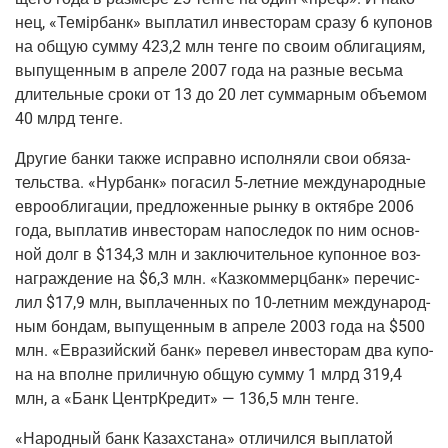
нец, «Темiр­банк» выпла­тил инве­сто­рам сра­зу 6 купо­нов
на общую сум­му 423,2 млн тен­ге по сво­им обли­га­ци­ям,
выпу­щен­ным в апре­ле 2007 года на раз­ные весь­ма
дли­тель­ные сро­ки от 13 до 20 лет сум­мар­ным объ­е­мом
40 млрд тенге.
Дру­гие бан­ки так­же исправ­но испол­ня­ли свои обя­за­
тель­ства. «Нур­банк» пога­сил
5‑летние
меж­ду­на­род­ные
евро­об­ли­га­ции, пред­ло­жен­ные рын­ку в октяб­ре 2006
года, выпла­тив инве­сто­рам напо­сле­док по ним основ­
ной долг в $134,3 млн и заклю­чи­тель­ное купон­ное воз­
на­граж­де­ние на $6,3 млн. «Каз­ком­мерц­банк» пере­чис­
лил $17,9 млн, выпла­чен­ных по
10-лет­ним
меж­ду­на­род­
ным бон­дам, выпу­щен­ным в апре­ле 2003 года на $500
млн. «Евразий­ский банк» пере­вел инве­сто­рам два купо­
на на вполне при­лич­ную общую сум­му 1 млрд 319,4
млн, а «Банк Цен­тр­Кре­дит» — 136,5 млн тенге.
«Народ­ный банк Казах­ста­на» отли­чил­ся выпла­той