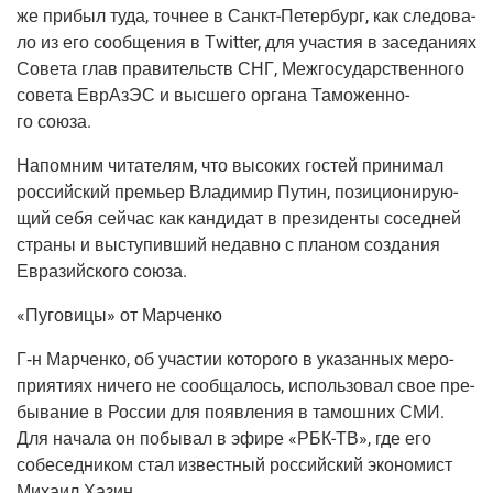
же при­был туда, точ­нее в
Санкт-Петер­бург
, как сле­до­ва­
ло из его сооб­ще­ния в Twitter, для уча­стия в засе­да­ни­ях
Сове­та глав пра­ви­тельств СНГ, Меж­го­су­дар­ствен­но­го
сове­та ЕврАз­ЭС и выс­ше­го орга­на Тамо­жен­но­
го союза.
Напом­ним чита­те­лям, что высо­ких гостей при­ни­мал
рос­сий­ский пре­мьер Вла­ди­мир Путин, пози­ци­о­ни­ру­ю­
щий себя сей­час как кан­ди­дат в пре­зи­ден­ты сосед­ней
стра­ны и высту­пив­ший недав­но с пла­ном созда­ния
Евразий­ско­го союза.
«Пуго­ви­цы» от Марченко
Г‑н
Мар­чен­ко, об уча­стии кото­ро­го в ука­зан­ных меро­
при­я­ти­ях ниче­го не сооб­ща­лось, исполь­зо­вал свое пре­
бы­ва­ние в Рос­сии для появ­ле­ния в тамош­них СМИ.
Для нача­ла он побы­вал в эфи­ре «
РБК-ТВ
», где его
собе­сед­ни­ком стал извест­ный рос­сий­ский эко­но­мист
Миха­ил Хазин.