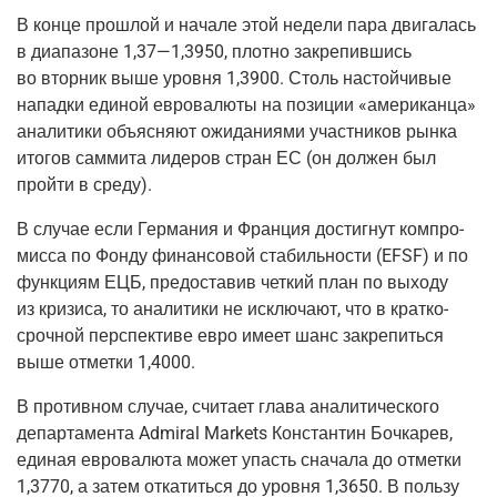
В кон­це про­шлой и нача­ле этой неде­ли пара дви­га­лась
в диа­па­зоне 1,37—1,3950, плот­но закре­пив­шись
во втор­ник выше уров­ня 1,3900. Столь настой­чи­вые
напад­ки еди­ной евро­ва­лю­ты на пози­ции «аме­ри­кан­ца»
ана­ли­ти­ки объ­яс­ня­ют ожи­да­ни­я­ми участ­ни­ков рын­ка
ито­гов сам­ми­та лиде­ров стран ЕС (он дол­жен был
прой­ти в среду).
В слу­чае если Гер­ма­ния и Фран­ция достиг­нут ком­про­
мис­са по Фон­ду финан­со­вой ста­биль­но­сти
(EFSF
) и по
функ­ци­ям ЕЦБ, предо­ста­вив чет­кий план по выхо­ду
из кри­зи­са, то ана­ли­ти­ки не исклю­ча­ют, что в крат­ко­
сроч­ной пер­спек­ти­ве евро име­ет шанс закре­пить­ся
выше отмет­ки 1,4000.
В про­тив­ном слу­чае, счи­та­ет гла­ва ана­ли­ти­че­ско­го
депар­та­мен­та Admiral Markets Кон­стан­тин Боч­ка­рев,
еди­ная евро­ва­лю­та может упасть сна­ча­ла до отмет­ки
1,3770, а затем отка­тить­ся до уров­ня 1,3650. В поль­зу