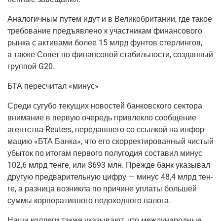
Ана­ло­гич­ным путем идут и в Вели­ко­бри­та­нии, где такое
тре­бо­ва­ние предъ­яв­ле­но к участ­ни­кам финан­со­во­го
рын­ка с акти­ва­ми более 15 млрд фун­тов стер­лин­гов,
а так­же Совет по финан­со­вой ста­биль­но­сти, создан­ный
груп­пой G20.
БТА пере­счи­тал «минус»
Сре­ди сугу­бо теку­щих ново­стей бан­ков­ско­го сек­то­ра
вни­ма­ние в первую оче­редь при­влек­ло сооб­ще­ние
агент­ства Reuters, пере­дав­ше­го со ссыл­кой на инфор­
ма­цию «БТА Бан­ка», что его скор­рек­ти­ро­ван­ный чистый
убы­ток по ито­гам пер­во­го полу­го­дия соста­вил минус
102,6 млрд тен­ге, или $693 млн. Преж­де банк ука­зы­вал
дру­гую пред­ва­ри­тель­ную циф­ру — минус 48,4 млрд тен­
ге, а раз­ни­ца воз­ник­ла по при­чине упла­ты боль­шей
сум­мы кор­по­ра­тив­но­го подо­ход­но­го налога.
Наши кол­ле­ги так­же ука­зы­ва­ют, что меж­ду­на­род­ные