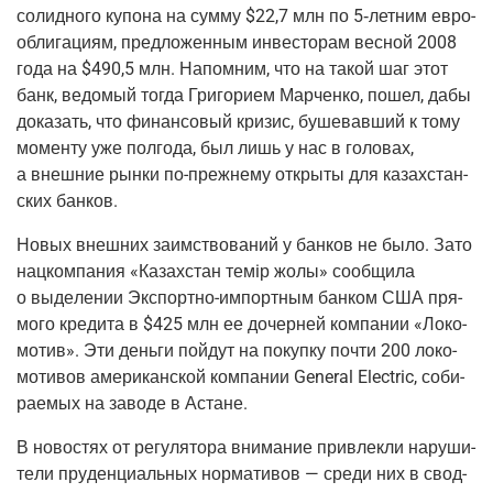
солид­но­го купо­на на сум­му $22,7 млн по
5‑летним
евро­
облигациям, пред­ло­жен­ным инве­сто­рам вес­ной 2008
года на $490,5 млн. Напом­ним, что на такой шаг этот
банк, ведо­мый тогда Гри­го­ри­ем Мар­чен­ко, пошел, дабы
дока­зать, что финан­со­вый кри­зис, буше­вав­ший к тому
момен­ту уже пол­го­да, был лишь у нас в голо­вах,
а внеш­ние рын­ки
по-преж­не­му
откры­ты для казах­стан­
ских банков.
Новых внеш­них заим­ство­ва­ний у бан­ков не было. Зато
нац­ком­па­ния «Казах­стан темiр жолы» сооб­щи­ла
о выде­ле­нии
Экс­порт­но-импорт­ным
бан­ком США пря­
мо­го кре­ди­та в $425 млн ее дочер­ней ком­па­нии «Локо­
мо­тив». Эти день­ги пой­дут на покуп­ку почти 200 локо­
мо­ти­вов аме­ри­кан­ской ком­па­нии General Electric, соби­
ра­е­мых на заво­де в Астане.
В ново­стях от регу­ля­то­ра вни­ма­ние при­влек­ли нару­ши­
те­ли пру­ден­ци­аль­ных нор­ма­ти­вов — сре­ди них в свод­