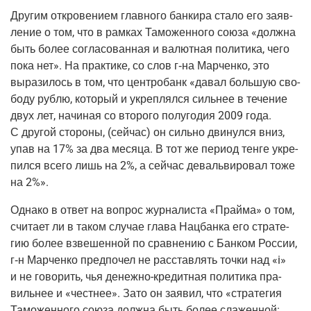
Дру­гим откро­ве­ни­ем глав­ного бан­ки­ра ста­ло его заяв­
ле­ние о том, что в рам­ках Тамо­жен­но­го сою­за «долж­на
быть более согла­со­ван­ная и валют­ная поли­ти­ка, чего
пока нет». На прак­ти­ке, со слов
г‑на
Мар­чен­ко, это
выра­зи­лось в том, что цен­тро­банк «давал боль­шую сво­
бо­ду руб­лю, кото­рый и укреп­лял­ся силь­нее в тече­ние
двух лет, начи­ная со вто­ро­го полу­го­дия 2009 года.
С дру­гой сто­ро­ны,
(сей­час
) он силь­но дви­нул­ся вниз,
упав на 17% за два меся­ца. В тот же пери­од тен­ге укре­
пил­ся все­го лишь на 2%, а сей­час деваль­ви­ро­вал тоже
на 2%».
Одна­ко в ответ на вопрос жур­на­ли­ста «Прай­ма» о том,
счи­та­ет ли в таком слу­чае гла­ва Нац­бан­ка его стра­те­
гию более взве­шен­ной по срав­не­нию с Бан­ком Рос­сии,
г‑н
Мар­чен­ко пред­по­чел не рас­став­лять точ­ки над «i»
и не гово­рить, чья
денеж­но-кре­дит­ная
поли­ти­ка пра­
виль­нее и «чест­нее». Зато он заявил, что «стра­те­гия
Тамо­жен­но­го сою­за долж­на быть более сла­жен­ной: