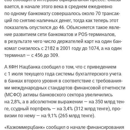
ва­ет­ся, в нача­ле это­го века в сред­нем еже­днев­но
по одно­му бан­ко­ма­ту совер­ша­лось око­ло 70 тран­сак­
ций по сня­тию налич­ных денег, тогда как теперь этот
пока­за­тель опу­стил­ся до 46. Объ­яс­ня­ет­ся такое явле­
ние раз­ви­ти­ем сети бан­ко­ма­тов и
POS-тер­ми­на­лов
,
в резуль­та­те чего чис­ло дер­жа­те­лей карт на один бан­
ко­мат сни­зи­лось с 2182 в 2001 году до 1074, а на один
тер­ми­нал — с 456 до 309.
А КФН Нац­бан­ка сооб­щил о том, что с при­ве­де­ни­ем
с 1 июля теку­ще­го года систе­мы бух­гал­тер­ско­го уче­та
в бан­ках вто­ро­го уров­ня в соот­вет­ствие с тре­бо­ва­ни­я­
ми меж­ду­на­род­ных стан­дар­тов финан­со­вой отчет­но­сти
(МСФО
) акти­вы бан­ков­ско­го сек­то­ра уве­ли­чи­лись
на 2,8%, а в абсо­лют­ном выра­же­нии — на 350 млрд тен­
ге, ссуд­ный порт­фель — на 3,4%
(312
млрд тен­ге), про­
ви­зии по нему — на 9,1%
(265
млрд тенге).
«Каз­ком­мерц­банк» сооб­щил о нача­ле финан­си­ро­ва­ния