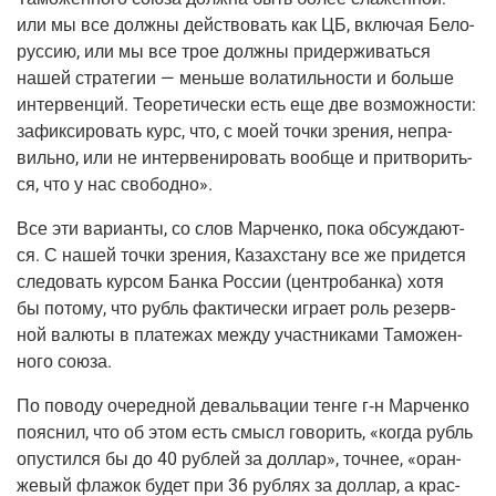
или мы все долж­ны дей­ство­вать как ЦБ, вклю­чая Бело­
рус­сию, или мы все трое долж­ны при­дер­жи­вать­ся
нашей стра­те­гии — мень­ше вола­тиль­но­сти и боль­ше
интер­вен­ций. Тео­ре­ти­че­ски есть еще две воз­мож­но­сти:
зафик­си­ро­вать курс, что, с моей точ­ки зре­ния, непра­
виль­но, или не интер­ве­ни­ро­вать вооб­ще и при­тво­рить­
ся, что у нас свободно».
Все эти вари­ан­ты, со слов Мар­чен­ко, пока обсуж­да­ют­
ся. С нашей точ­ки зре­ния, Казах­ста­ну все же при­дет­ся
сле­до­вать кур­сом Бан­ка Рос­сии
(цен­тро­бан­ка
) хотя
бы пото­му, что рубль фак­ти­че­ски игра­ет роль резерв­
ной валю­ты в пла­те­жах меж­ду участ­ни­ка­ми Тамо­жен­
но­го союза.
По пово­ду оче­ред­ной деваль­ва­ции тен­ге
г‑н
Мар­чен­ко
пояс­нил, что об этом есть смысл гово­рить, «когда рубль
опу­стил­ся бы до 40 руб­лей за дол­лар», точ­нее, «оран­
же­вый фла­жок будет при 36 руб­лях за дол­лар, а крас­