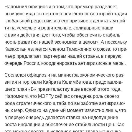
Напом­нил офи­ци­оз и о том, что пре­мьер раз­де­ля­ет
пози­цию ряда экс­пер­тов о неиз­беж­но­сти вто­рой ста­дии
гло­баль­ной рецес­сии, и о его при­зы­ве к депу­та­там пой­
ти на «сме­лые и реши­тель­ные, соли­дар­ные наши
с вами дей­ствия для того, что­бы обес­пе­чить ста­биль­
ность раз­ви­тия нашей эко­но­ми­ки в целом». А посколь­ку
Казах­стан явля­ет­ся чле­ном Тамо­жен­но­го сою­за, то пре­
мьер пред­ла­га­ет парт­не­рам нашей стра­ны, в первую
оче­редь Рос­сии, коор­ди­ни­ро­вать анти­кри­зис­ные меры.
Сослал­ся офи­ци­оз и на мини­стра эко­но­ми­че­ско­го раз­
ви­тия и тор­гов­ли Кай­ра­та Келим­бе­то­ва, пред­став­ляв­
ше­го план «Б» пра­ви­тель­ству еще вес­ной это­го года.
Напом­ним, что МЭР­Ту сей­час отве­де­на роль сво­е­го
рода стра­те­ги­че­ско­го шта­ба по выра­бот­ке анти­кри­зис­
ных мер. Одна­ко на дан­ный момент извест­но лишь, что
в первую оче­редь дела­ет­ся став­ка на недо­пу­ще­ние
роста инфля­ции и обес­пе­че­ние ста­биль­но­сти цен. Как
это мож­но сде­лать в усло­ви­ях, когда гла­ва Нац­бан­ка