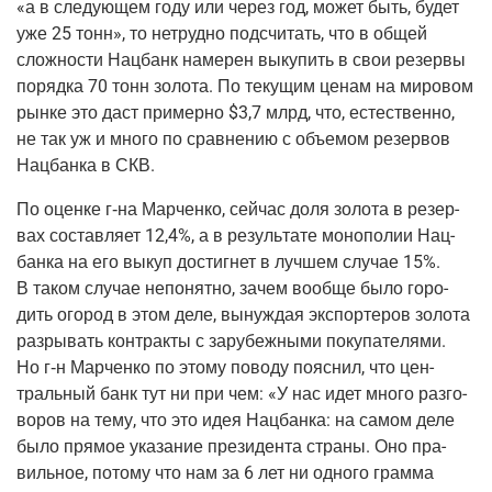
«а в сле­ду­ю­щем году или через год, может быть, будет
уже 25 тонн», то нетруд­но под­счи­тать, что в общей
слож­но­сти Нац­банк наме­рен выку­пить в свои резер­вы
поряд­ка 70 тонн золо­та. По теку­щим ценам на миро­вом
рын­ке это даст при­мер­но $3,7 млрд, что, есте­ствен­но,
не так уж и мно­го по срав­не­нию с объ­е­мом резер­вов
Нац­бан­ка в СКВ.
По оцен­ке
г‑на
Мар­чен­ко, сей­час доля золо­та в резер­
вах состав­ля­ет 12,4%, а в резуль­та­те моно­по­лии Нац­
бан­ка на его выкуп достиг­нет в луч­шем слу­чае 15%.
В таком слу­чае непо­нят­но, зачем вооб­ще было горо­
дить ого­род в этом деле, вынуж­дая экс­пор­те­ров золо­та
раз­ры­вать кон­трак­ты с зару­беж­ны­ми поку­па­те­ля­ми.
Но
г‑н
Мар­чен­ко по это­му пово­ду пояс­нил, что цен­
траль­ный банк тут ни при чем: «У нас идет мно­го раз­го­
во­ров на тему, что это идея Нац­бан­ка: на самом деле
было пря­мое ука­за­ние пре­зи­ден­та стра­ны. Оно пра­
виль­ное, пото­му что нам за 6 лет ни одно­го грам­ма