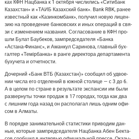
ках КФН Нац­бан­ка к 1 октяб­ря чис­ли­лись «Сити­банк
Казах­стан» и «ТАИБ Казах­ский банк». Bank RBK, ранее
извест­ный как «Каз­инкомбанк», полу­чил новую лицен­
зию на про­ве­де­ние бан­ков­ских и иных опе­ра­ций в свя­
зи с изме­не­ни­ем назва­ния. Согла­со­ва­ние в КФН про­
шли Булат Бау­бе­ков, зам­пред­се­да­те­ля «Бан­ка
«
Аста­на-Финанс
», и Аман­кул Сари­но­ва, глав­ный бух­
гал­тер «Темiр­бан­ка» в ран­ге дирек­то­ра депар­та­мен­та
бух­учета и отчетности.
Дочер­ний «Банк ВТБ
(Казах­стан
)» сооб­щил об удво­е­
нии чис­ла его отде­ле­ний в южной сто­ли­це — с 3 до 6.
А в целом по стране в резуль­та­те экс­пан­сии им были
раз­вер­ну­ты точ­ки про­даж в 17 горо­дах, тогда как два
с лиш­ним года назад он рас­по­ла­гал лишь одним офи­
сом в Алматы.
В поряд­ке зани­ма­тель­ной ста­ти­сти­ки при­во­дим дан­
ные, кото­рые зам­пред­се­да­те­ля Нац­бан­ка Абен Бек­та­
сов сооб­щил в интер­вью офи­ци­аль­ной прес­се. Ока­зы­