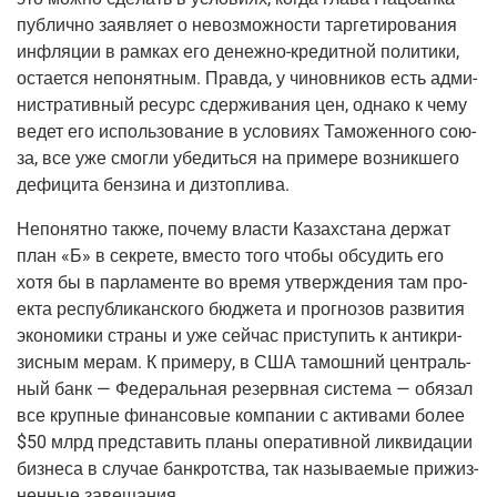
пуб­лич­но заяв­ля­ет о невоз­мож­но­сти тар­ге­ти­ро­ва­ния
инфля­ции в рам­ках его
денеж­но-кре­дит­ной
поли­ти­ки,
оста­ет­ся непо­нят­ным. Прав­да, у чинов­ни­ков есть адми­
ни­стра­тив­ный ресурс сдер­жи­ва­ния цен, одна­ко к чему
ведет его исполь­зо­ва­ние в усло­ви­ях Тамо­жен­но­го сою­
за, все уже смог­ли убе­дить­ся на при­ме­ре воз­ник­ше­го
дефи­ци­та бен­зи­на и дизтоплива.
Непо­нят­но так­же, поче­му вла­сти Казах­ста­на дер­жат
план «Б» в сек­ре­те, вме­сто того что­бы обсу­дить его
хотя бы в пар­ла­мен­те во вре­мя утвер­жде­ния там про­
ек­та рес­публиканского бюд­же­та и про­гно­зов раз­ви­тия
эко­но­ми­ки стра­ны и уже сей­час при­сту­пить к анти­кри­
зис­ным мерам. К при­ме­ру, в США тамош­ний цен­траль­
ный банк — Феде­раль­ная резерв­ная сис­тема — обя­зал
все круп­ные финан­со­вые ком­па­нии с акти­ва­ми более
$50 млрд пред­ста­вить пла­ны опе­ра­тив­ной лик­ви­да­ции
биз­не­са в слу­чае банк­рот­ства, так назы­ва­е­мые при­жиз­
нен­ные завещания.