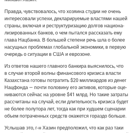
Прав­да, чув­ство­ва­лось, что хозя­и­на сту­дии не очень
инте­ре­со­ва­ли успе­хи, декла­ри­ру­е­мые вла­стя­ми нашей
стра­ны, вклю­чая и реструк­ту­ри­за­цию дол­гов наци­о­на­
ли­зи­ро­ван­ных бан­ков, о чем пытал­ся рас­ска­зать ему
гла­ва Нац­бан­ка. В боль­шей сте­пе­ни речь шла о более
насущ­ных про­бле­мах гло­баль­ной эко­но­ми­ки, в первую
оче­редь о ситу­а­ции в США и еврозоне.
Из отве­тов наше­го глав­но­го бан­ки­ра выяс­ни­лось, что
в слу­чае вто­рой вол­ны финан­со­во­го кри­зи­са вла­сти
Казах­ста­на гото­вы потра­тить $20 мил­ли­ар­дов из денег
Нац­фон­да — почти поло­ви­ну его акти­вов, кото­рые оце­
ни­ва­ют­ся сей­час на уровне $41 млрд. Но такие затра­ты
рас­счи­та­ны на слу­чай, если дли­тель­ность кри­зи­са будет
не более полу­то­ра лет, тогда как при худ­шем сце­на­рии
объ­ем потра­чен­ных средств ока­жет­ся гораз­до больше.
Услы­шав это,
г‑н
Хазин пред­по­ло­жил, что как раз таки