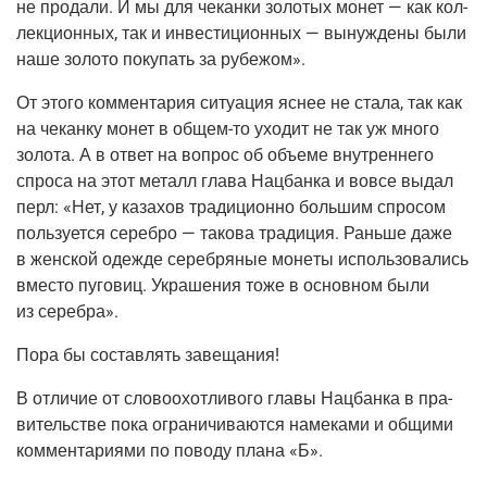
не про­да­ли. И мы для чекан­ки золо­тых монет — как кол­
лек­ци­он­ных, так и инве­сти­ци­он­ных — вынуж­де­ны были
наше золо­то поку­пать за рубежом».
От это­го ком­мен­та­рия ситу­а­ция яснее не ста­ла, так как
на чекан­ку монет в
общем-то
ухо­дит не так уж мно­го
золо­та. А в ответ на вопрос об объ­е­ме внут­рен­не­го
спро­са на этот металл гла­ва Нац­бан­ка и вовсе выдал
перл: «Нет, у каза­хов тра­ди­ци­он­но боль­шим спро­сом
поль­зу­ет­ся сереб­ро — тако­ва тра­ди­ция. Рань­ше даже
в жен­ской одеж­де сереб­ря­ные моне­ты исполь­зо­ва­лись
вме­сто пуго­виц. Укра­ше­ния тоже в основ­ном были
из серебра».
Пора бы состав­лять завещания!
В отли­чие от сло­во­охот­ли­во­го гла­вы Нац­бан­ка в пра­
ви­тель­стве пока огра­ни­чи­ва­ют­ся наме­ка­ми и общи­ми
ком­мен­та­ри­я­ми по пово­ду пла­на «Б».