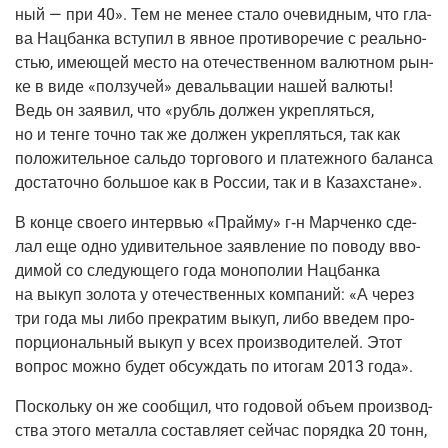
ный — при 40». Тем не менее ста­ло оче­вид­ным, что гла­
ва Нац­бан­ка всту­пил в явное про­ти­во­ре­чие с реаль­но­
стью, име­ю­щей место на оте­че­ствен­ном валют­ном рын­
ке в виде «пол­зу­чей» деваль­ва­ции нашей валю­ты!
Ведь он заявил, что «рубль дол­жен укреп­лять­ся,
но и тен­ге точ­но так же дол­жен укреп­лять­ся, так как
поло­жи­тель­ное саль­до тор­го­во­го и пла­теж­но­го балан­са
доста­точ­но боль­шое как в Рос­сии, так и в Казахстане».
В кон­це сво­е­го интер­вью «Прай­му»
г‑н
Мар­чен­ко сде­
лал еще одно уди­ви­тель­ное заяв­ле­ние по пово­ду вво­
ди­мой со сле­ду­ю­ще­го года моно­по­лии Нац­бан­ка
на выкуп золо­та у оте­че­ствен­ных ком­па­ний: «А через
три года мы либо пре­кра­тим выкуп, либо вве­дем про­
пор­ци­о­наль­ный выкуп у всех про­из­во­ди­те­лей. Этот
вопрос мож­но будет обсуж­дать по ито­гам 2013 года».
Посколь­ку он же сооб­щил, что годо­вой объ­ем про­из­вод­
ства это­го метал­ла состав­ля­ет сей­час поряд­ка 20 тонн,