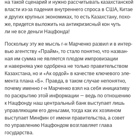
на такой сце­на­рий и нуж­но рас­счи­ты­вать казах­стан­ской
вла­сти
из-за
паде­ния внут­рен­не­го спро­са в США, Китае
и дру­гих круп­ных эко­но­ми­ках, то есть Казах­ста­ну, похо­
же, при­дет­ся выло­жить на анти­кри­зис­ный кон чуть
ли не все день­ги Нацфонда!
Посколь­ку эту же мысль
г‑н
Мар­чен­ко раз­вил и в интер­
вью агент­ству «Прайм», то ста­ло понят­но, что назван­
ная им сум­ма не явля­ет­ся пло­дом импро­ви­за­ции
и навер­ня­ка уже одоб­ре­на не толь­ко пра­ви­тель­ством
Казах­ста­на, но и «Ак ордой» в каче­стве клю­че­во­го эле­
мен­та пла­на «Б». Прав­да, в таком слу­чае непо­нят­но,
поче­му имен­но
г‑н
Мар­чен­ко взял на себя ини­ци­а­ти­ву
по рас­кры­тию этой инфор­ма­ции — ведь по отно­ше­нию
к Нац­фон­ду наш цен­траль­ный банк высту­па­ет лишь
управ­ля­ю­щим его день­га­ми, тогда как их хозя­и­ном
высту­па­ет Мин­фин от име­ни пра­ви­тель­ства, а совет
по управ­ле­нию Нац­фон­дом воз­глав­ля­ет гла­ва
государства.