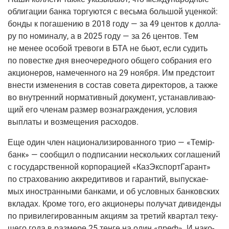
обли­га­ции бан­ка тор­гу­ют­ся с весь­ма боль­шой уцен­кой:
бон­ды к пога­ше­нию в 2018 году — за 49 цен­тов к дол­ла­
ру по номи­на­лу, а в 2025 году — за 26 цен­тов. Тем
не менее осо­бой тре­во­ги в БТА не бьют, если судить
по повест­ке дня вне­очередного обще­го собра­ния его
акци­о­не­ров, наме­чен­но­го на 29 нояб­ря. Им пред­сто­ит
вне­сти изме­не­ния в состав сове­та дирек­то­ров, а так­же
во внут­рен­ний нор­ма­тив­ный доку­мент, уста­нав­ли­ва­ю­
щий его чле­нам раз­мер воз­на­граж­де­ния, усло­вия
выпла­ты и воз­ме­ще­ния расходов.
Еще один член наци­о­на­ли­зи­ро­ван­но­го трио — «Темiр­
банк» — сооб­щил о под­пи­са­нии несколь­ких согла­ше­ний
с госу­дар­ствен­ной кор­по­ра­ци­ей «Каз­Экс­порт­Га­рант»
по стра­хо­ва­нию аккре­ди­ти­вов и гаран­тий, выпус­ка­е­
мых ино­стран­ны­ми бан­ка­ми, и об услов­ных бан­ков­ских
вкла­дах. Кро­ме того, его акци­о­не­ры полу­чат диви­ден­ды
по при­ви­ле­ги­ро­ван­ным акци­ям за тре­тий квар­тал теку­
ще­го года в раз­ме­ре 25 тен­ге на один «преф». И нако­