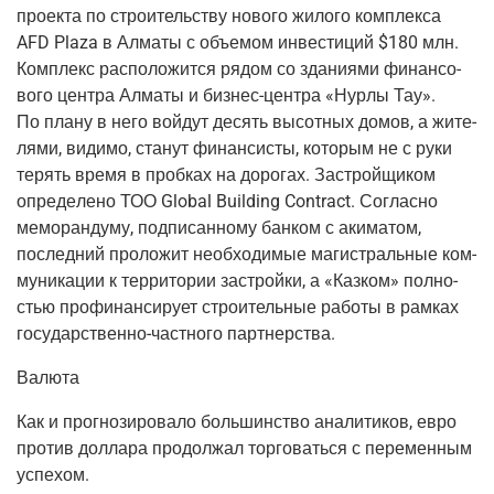
про­ек­та по стро­и­тель­ству ново­го жило­го ком­плек­са
AFD Plaza в Алма­ты с объ­е­мом инве­сти­ций $180 млн.
Ком­плекс рас­по­ло­жит­ся рядом со зда­ни­я­ми финан­со­
во­го цен­тра Алма­ты и
биз­нес-цен­тра
«Нур­лы Тау».
По пла­ну в него вой­дут десять высот­ных домов, а жите­
ля­ми, види­мо, ста­нут финан­си­сты, кото­рым не с руки
терять вре­мя в проб­ках на доро­гах. Застрой­щи­ком
опре­де­ле­но ТОО Global Building Contract. Соглас­но
мемо­ран­ду­му, под­пи­сан­но­му бан­ком с аки­ма­том,
послед­ний про­ло­жит необ­хо­ди­мые маги­страль­ные ком­
му­ни­ка­ции к тер­ри­то­рии застрой­ки, а «Каз­ком» пол­но­
стью про­фи­нан­си­ру­ет стро­и­тель­ные рабо­ты в рам­ках
госу­дар­ствен­но-част­но­го
партнерства.
Валю­та
Как и про­гно­зи­ро­ва­ло боль­шин­ство ана­ли­ти­ков, евро
про­тив дол­ла­ра про­дол­жал тор­го­вать­ся с пере­мен­ным
успехом.