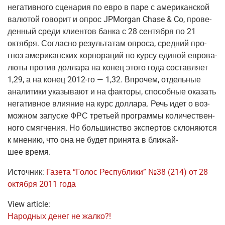
нега­тив­но­го сце­на­рия по евро в паре с аме­ри­кан­ской
валю­той гово­рит и опрос JPMorgan Chase
&
Co, про­ве­
ден­ный сре­ди кли­ен­тов бан­ка с 28 сен­тяб­ря по 21
октяб­ря. Соглас­но резуль­та­там опро­са, сред­ний про­
гноз аме­ри­кан­ских кор­по­ра­ций по кур­су еди­ной евро­ва­
лю­ты про­тив дол­ла­ра на конец это­го года состав­ля­ет
1,29, а на конец
2012-го
— 1,32. Впро­чем, отдель­ные
ана­ли­ти­ки ука­зы­ва­ют и на фак­то­ры, спо­соб­ные ока­зать
нега­тив­ное вли­я­ние на курс дол­ла­ра. Речь идет о воз­
мож­ном запус­ке ФРС тре­тьей про­грам­мы коли­че­ствен­
но­го смяг­че­ния. Но боль­шин­ство экс­пер­тов скло­ня­ют­ся
к мне­нию, что она не будет при­ня­та в бли­жай­
шее время.
Источ­ник:
Газе­та “Голос Рес­пуб­ли­ки” №38 (214) от 28
октяб­ря 2011 года
View article:
Народ­ных денег не жалко?!