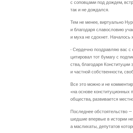
с сопов­ца­ми под дождем, встре
так и не дождался.
Тем не менее, вир­ту­аль­но Нур­
и бла­го­да­ря сла­во­сло­вию уч
и муха не сдох­нет. Нача­лось 
- Сер­деч­но поздрав­ляю вас с 
ци­ти­ро­вал тот бума­гу с под­пи
ства, бла­го­да­ря Кон­сти­ту­ции 
и част­ной соб­ствен­но­сти, сво
Все это мож­но и не ком­мен­ти­
«на осно­ве кон­сти­ту­ци­он­ных 
обще­ства, раз­ви­ва­ет­ся мест
Послед­нее обсто­я­тель­ство — 
шед­шие впер­вые в исто­рии нез
а мас­ли­ха­ты, депу­та­тов кот