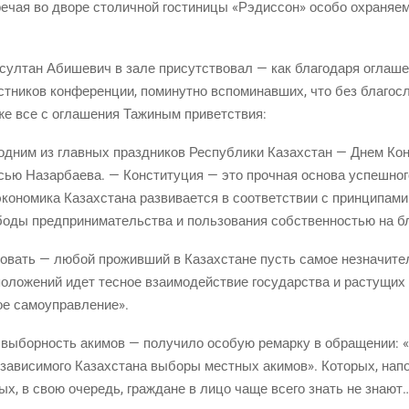
­чая во дво­ре сто­лич­ной гости­ни­цы «Рэдис­сон» осо­бо охра­ня­е­
сул­тан Аби­ше­вич в зале при­сут­ство­вал — как бла­го­да­ря огла­ше
аст­ни­ков кон­фе­рен­ции, поми­нут­но вспо­ми­нав­ших, что без бла­го­
же все с огла­ше­ния Тажи­ным приветствия:
одним из глав­ных празд­ни­ков Рес­пуб­ли­ки Казах­стан — Днем Кон­с
­сью Назар­ба­е­ва. — Кон­сти­ту­ция — это проч­ная осно­ва успеш­но­г
эко­но­ми­ка Казах­ста­на раз­ви­ва­ет­ся в соот­вет­ствии с прин­ци­па­
­бо­ды пред­при­ни­ма­тель­ства и поль­зо­ва­ния соб­ствен­но­стью на 
ро­вать — любой про­жив­ший в Казах­стане пусть самое незна­чи­тель
поло­же­ний идет тес­ное вза­и­мо­дей­ствие госу­дар­ства и рас­ту­щих 
­ное самоуправление».
выбор­ность аки­мов — полу­чи­ло осо­бую ремар­ку в обра­ще­нии: «
а­ви­си­мо­го Казах­ста­на выбо­ры мест­ных аки­мов». Кото­рых, напо
о­рых, в свою оче­редь, граж­дане в лицо чаще все­го знать не знают