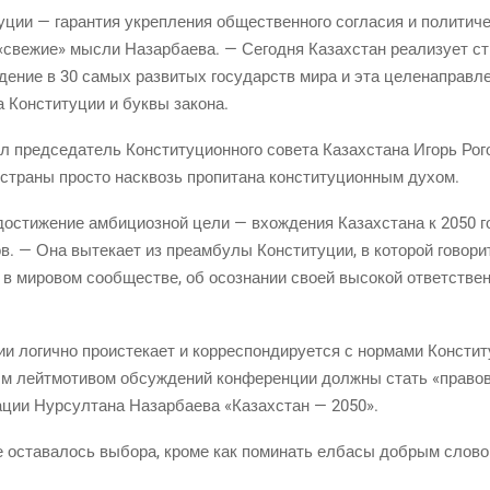
ту­ции — гаран­тия укреп­ле­ния обще­ствен­но­го согла­сия и поли­ти­ч
све­жие» мыс­ли Назар­ба­е­ва. — Сего­дня Казах­стан реа­ли­зу­ет ст
е­ние в 30 самых раз­ви­тых госу­дарств мира и эта целе­на­прав­лен­
 Кон­сти­ту­ции и бук­вы закона.
пред­се­да­тель Кон­сти­ту­ци­он­но­го сове­та Казах­ста­на Игорь Рог
 стра­ны про­сто насквозь про­пи­та­на кон­сти­ту­ци­он­ным духом.
 дости­же­ние амби­ци­оз­ной цели — вхож­де­ния Казах­ста­на к 2050 
 — Она выте­ка­ет из пре­ам­бу­лы Кон­сти­ту­ции, в кото­рой гово­ри
в миро­вом сооб­ще­стве, об осо­зна­нии сво­ей высо­кой ответ­стве
ии логич­но про­ис­те­ка­ет и кор­ре­спон­ди­ру­ет­ся с нор­ма­ми Кон­ст
м лейт­мо­ти­вом обсуж­де­ний кон­фе­рен­ции долж­ны стать «пра­во­в
ации Нур­сул­та­на Назар­ба­е­ва «Казах­стан — 2050».
е оста­ва­лось выбо­ра, кро­ме как поми­нать елба­сы доб­рым слово