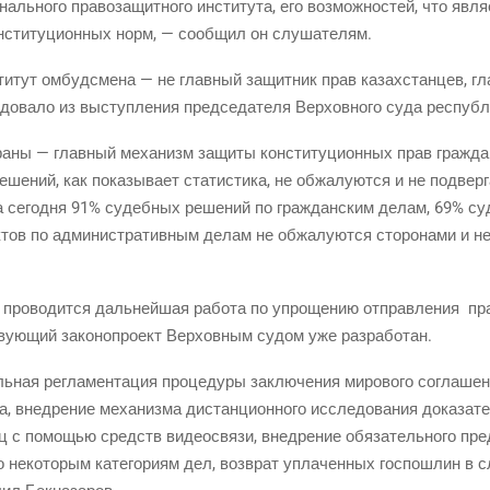
аль­но­го пра­во­за­щит­но­го инсти­ту­та, его воз­мож­но­стей, что явля
н­сти­ту­ци­он­ных норм, — сооб­щил он слушателям.
ти­тут омбуд­сме­на — не глав­ный защит­ник прав казах­стан­цев, г
до­ва­ло из выступ­ле­ния пред­се­да­те­ля Вер­хов­но­го суда рес­пуб­
­ны — глав­ный меха­низм защи­ты кон­сти­ту­ци­он­ных прав граж­д
­ний, как пока­зы­ва­ет ста­ти­сти­ка, не обжа­лу­ют­ся и не под­вер­
 На сего­дня 91% судеб­ных реше­ний по граж­дан­ским делам, 69% суде
 по адми­ни­стра­тив­ным делам не обжа­лу­ют­ся сто­ро­на­ми и не оп
про­во­дит­ся даль­ней­шая рабо­та по упро­ще­нию отправ­ле­ния пра­
ству­ю­щий зако­но­про­ект Вер­хов­ным судом уже разработан.
ль­ная регла­мен­та­ция про­це­ду­ры заклю­че­ния миро­во­го согла­ше­
тва, внед­ре­ние меха­низ­ма дистан­ци­он­но­го иссле­до­ва­ния дока­за­
 с помо­щью средств видео­свя­зи, внед­ре­ние обя­за­тель­но­го пред­в
о неко­то­рым кате­го­ри­ям дел, воз­врат упла­чен­ных гос­по­шлин в 