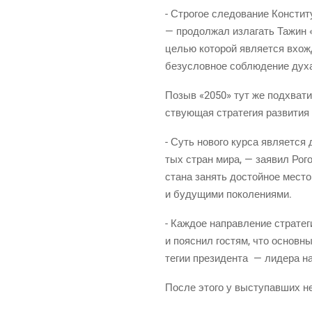
- Стро­гое сле­до­ва­ние Кон­сти­
— про­дол­жал изла­гать Тажин «
целью кото­рой явля­ет­ся вхож­д
без­услов­ное соблю­де­ние духа
Позыв «2050» тут же под­хва­тил 
ству­ю­щая стра­те­гия раз­ви­тия
- Суть ново­го кур­са явля­ет­ся
тых стран мира, — заявил Рогов.
ста­на занять достой­ное место 
и буду­щи­ми поколениями.
- Каж­дое направ­ле­ние стра­те­г
и пояс­нил гостям, что основ­ны
те­гии пре­зи­ден­та — лиде­ра н
После это­го у высту­пав­ших н