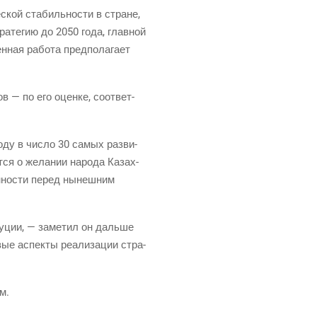
е­ской ста­биль­но­сти в стране,
ра­те­гию до 2050 года, глав­ной
ная рабо­та пред­по­ла­га­ет
ов — по его оцен­ке, соот­вет­
году в чис­ло 30 самых раз­ви­
т­ся о жела­нии наро­да Казах­
н­но­сти перед нынеш­ним
и­ту­ции, — заме­тил он даль­ше
ые аспек­ты реа­ли­за­ции стра­
м.