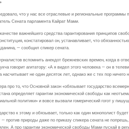
»
е­до­ва­ло, что у нас все отрас­ле­вые и реги­о­наль­ные про­грам­мы п
­тель Сена­та пар­ла­мен­та Кай­рат Мами.
каче­стве важ­ней­ше­го сред­ства гаран­ти­ро­ва­ния прин­ци­пов сво­б
н­сти­ту­ция, кон­ста­ти­ро­вал он, уста­нав­ли­ва­ет, что обя­зан­но­ст
­да­ни­на, — сооб­щил спи­кер сената.
ур­на­ли­стов вспом­нить анек­дот бреж­нев­ских вре­мен, когда в от
чук­ча гово­рит аги­та­то­ру: «А я видел это­го чело­ве­ка — он в теле­
­та насчи­ты­ва­ет не один деся­ток лет, одна­ко же с тех пор ниче­г
­ра про то, что Основ­ной закон «обя­зы­ва­ет госу­дар­ство все­мер­н
а­на опре­де­ля­ет гаран­тии эко­но­ми­че­ской сво­бо­ды как неотъ­ем­л
и­аль­ной поли­ти­ки» и вовсе вызва­ли гоме­ри­че­ский гогот у пишу­
­дар­ство к это­му и обя­зы­ва­ет, толь­ко как один моно­по­лист буд
— про­тив при­ро­ды даже по при­ка­зу спи­ке­ра сена­та не попрешь
лен. А про гаран­тии эко­но­ми­че­ской сво­бо­ды Мами пус­кай в реги