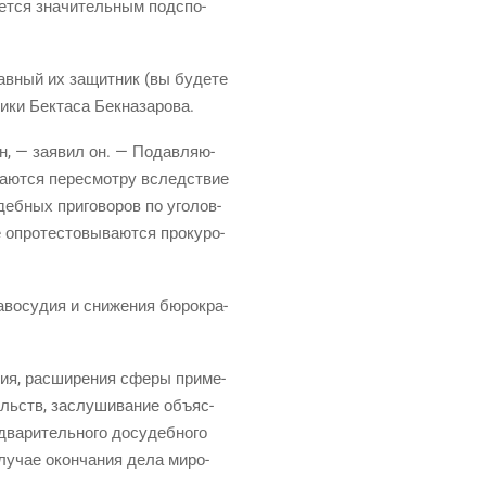
­ет­ся зна­чи­тель­ным под­спо­
лав­ный их защит­ник (вы буде­те
ли­ки Бек­та­са Бекназарова.
ан, — заявил он. — Подав­ля­ю­
га­ют­ся пере­смот­ру вслед­ствие
б­ных при­го­во­ров по уго­лов­
ро­те­сто­вы­ва­ют­ся про­ку­ро­
во­су­дия и сни­же­ния бюро­кра­
ния, рас­ши­ре­ния сфе­ры при­ме­
тельств, заслу­ши­ва­ние объ­яс­
а­ри­тель­но­го досу­деб­но­го
слу­чае окон­ча­ния дела миро­