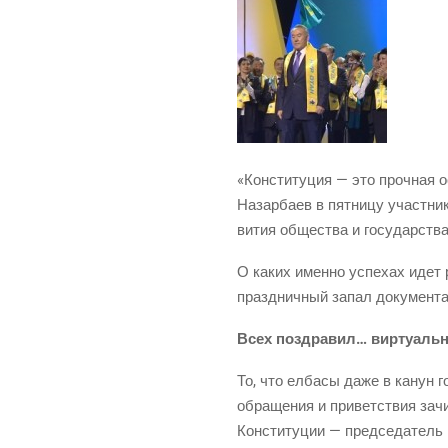
«Кон­сти­ту­ция — это проч­ная о
Назар­ба­ев в пят­ни­цу участ­ни­
ви­тия обще­ства и госу­дар­ства
О каких имен­но успе­хах идет ре
празд­нич­ный запал доку­мен­та
Всех поздра­вил… виртуаль
То, что елба­сы даже в канун гос
обра­ще­ния и при­вет­ствия зачи
Кон­сти­ту­ции — пред­се­да­тель