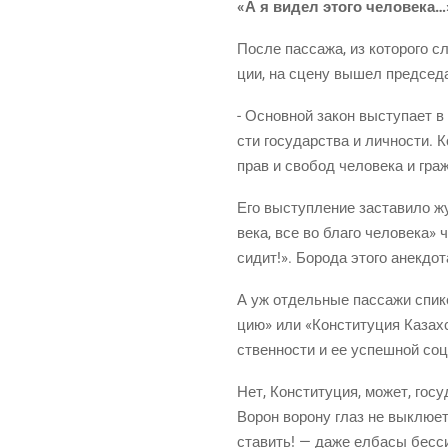
«А я видел это­го человека…
После пас­са­жа, из кото­ро­го сл
ции, на сце­ну вышел пред­се­да
- Основ­ной закон высту­па­ет в 
сти госу­дар­ства и лич­но­сти. Ко
прав и сво­бод чело­ве­ка и граж
Его выступ­ле­ние заста­ви­ло ж
ве­ка, все во бла­го чело­ве­ка» 
сидит!». Боро­да это­го анек­до
А уж отдель­ные пас­са­жи спи­ке
цию» или «Кон­сти­ту­ция Казах­ст
ствен­но­сти и ее успеш­ной соц
Нет, Кон­сти­ту­ция, может, госу
Ворон воро­ну глаз не выклю­ет 
ста­вить! — даже елба­сы бес­си­