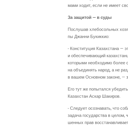
ма­ми ходит, если не име­ет св
За защи­той — в суды
Послу­шав хле­бо­соль­ных хозя­е
пы Джан­ни Букиккио:
- Кон­сти­ту­ция Казах­ста­на — 
и обес­пе­чи­ва­ю­щий казах­ста
кото­ры­ми необ­хо­ди­мо более со
на объ­еди­нять народ, а не раз­д
в вашем Основ­ном законе, — з
Его тут же попы­тал­ся убе­дить в
Казах­стан Аскар Шакиров.
- Сле­ду­ет осо­зна­вать, что со
зада­ча госу­дар­ства в целом, 
шен­ных прав вос­ста­нав­ли­ва­е