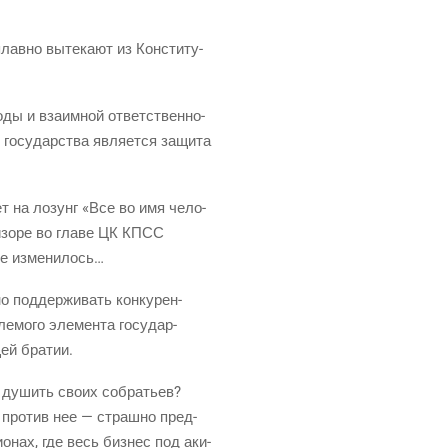
лав­но выте­ка­ют из Кон­сти­ту­
о­ды и вза­им­ной ответ­ствен­но­
ью госу­дар­ства явля­ет­ся защи­та
вет на лозунг «Все во имя чело­
ви­зо­ре во гла­ве ЦК КПСС
о не изменилось…
о под­дер­жи­вать кон­ку­рен­
е­мо­го эле­мен­та госу­дар­
щей братии.
ет душить сво­их собра­тьев?
, про­тив нее — страш­но пред­
­о­нах, где весь биз­нес под аки­