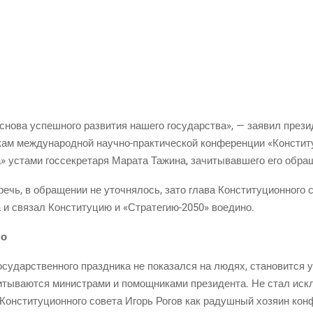
сно­ва успеш­но­го раз­ви­тия наше­го госу­дар­ства», — заявил пре­зи
кам меж­ду­на­род­ной науч­но-прак­ти­че­ской кон­фе­рен­ции «Кон­сти­т
» уста­ми гос­сек­ре­та­ря Мара­та Тажи­на, зачи­ты­вав­ше­го его обр
чь, в обра­ще­нии не уточ­ня­лось, зато гла­ва Кон­сти­ту­ци­он­но­го
 и свя­зал Кон­сти­ту­цию и «Стра­те­гию-2050» воедино.
но
у­дар­ствен­но­го празд­ни­ка не пока­зал­ся на людях, ста­но­вит­ся у
­ты­ва­ют­ся мини­стра­ми и помощ­ни­ка­ми пре­зи­ден­та. Не стал ис
 Кон­сти­ту­ци­он­но­го сове­та Игорь Рогов как радуш­ный хозя­ин ко