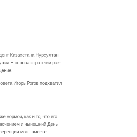
­дент Казах­ста­на Нур­сул­тан
у­ция – осно­ва стра­те­гии раз­
ащение.
 сове­та Игорь Рогов под­хва­тил
же нор­мой, как и то, что его
клю­че­ни­ем и нынеш­ний День
н­фе­рен­ции мок вме­сте