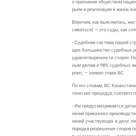
о при­зна­нии обще­ством наци­о­н
рьем в реа­ли­за­ции в жизнь ко
Впро­чем, как выяс­ни­лось, инс
сме­ять­ся) — это суды, как сле­
- Судеб­ная систе­ма нашей стра
щее боль­шин­ство судеб­ных реше
удо­вле­тво­рен­но­сти сто­рон.
ным делам и 98% судеб­ных актов
ромт, — заявил гла­ва ВС.
По его сло­вам, ВС Казах­ста­на 
ти­че­ских про­це­дур, соот­вет­
- Им преду­смат­ри­ва­ет­ся дета
не­ния при­каз­но­го про­из­вод­с
не­ний участ­ву­ю­щих в деле лиц
поряд­ка раз­ре­ше­ния спо­ров п