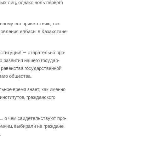
мых лиц, одна­ко ноль пер­во­го
н­но­му его при­вет­ствию, так
слов­ле­ния елба­сы в Казах­стане
ти­ту­ции! — ста­ра­тель­но про­
о раз­ви­тия наше­го госу­дар­
ми равен­ства госу­дар­ствен­ной
бла­го общества.
­ное вре­мя зна­ет, как имен­но
инсти­ту­тов, граж­дан­ско­го
… о чем сви­де­тель­ству­ют про­
м­ним, выби­ра­ли не граж­дане,
…