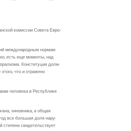
­ан­ской комис­сии Сове­та Евро­
­щий меж­ду­на­род­ным нор­мам
ч­но, есть еще момен­ты, над
ю­ра­лиз­ма. Кон­сти­ту­ция долж­
это­го, что и отра­же­но
­вам чело­ве­ка в Рес­пуб­ли­ке
­га­на, чинов­ни­ка, а общая
в год все боль­шая доля нару­
 сте­пе­ни сви­де­тель­ству­ет