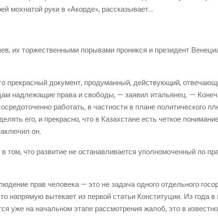
о­ей мох­на­той руки в «Акор­де», рассказывает…
в, их тор­же­ствен­ны­ми поры­ва­ми про­ник­ся и пре­зи­дент Вене­ци
это пре­крас­ный доку­мент, про­ду­ман­ный, дей­ству­ю­щий, отве­ча­ю
н­цам над­ле­жа­щие пра­ва и сво­бо­ды, — заявил ита­лья­нец. — Коне
сре­до­то­чен­но рабо­тать, в част­но­сти в плане поли­ти­че­ско­го пл
е­лять его, и пре­крас­но, что в Казах­стане есть чет­кое пони­ма­ние 
аклю­чил он.
 том, что раз­ви­тие не оста­нав­ли­ва­ет­ся упол­но­мо­чен­ный по пра
блю­де­ние прав чело­ве­ка — это не зада­ча одно­го отдель­но­го госор
что напря­мую выте­ка­ет из пер­вой ста­тьи Кон­сти­ту­ции. Из года 
т­ся уже на началь­ном эта­пе рас­смот­ре­ния жалоб, это в извест­ной