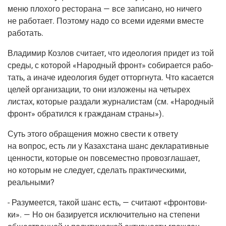
меню пло­хо­го ресто­ра­на — все запи­са­но, но ниче­го
не рабо­та­ет. Поэто­му надо со все­ми иде­я­ми вме­сте
работать.
Вла­ди­мир Коз­лов счи­та­ет, что идео­ло­гия при­дет из той
сре­ды, с кото­рой «Народ­ный фронт» соби­ра­ет­ся рабо­
тать, а ина­че идео­ло­гия будет отторг­ну­та. Что каса­ет­ся
целей орга­ни­за­ции, то они изло­же­ны на четы­рех
листах, кото­рые раз­да­ли жур­на­ли­стам
(см
. «Народ­ный
фронт» обра­тил­ся к граж­да­нам страны»).
Суть это­го обра­ще­ния мож­но све­сти к отве­ту
на вопрос, есть ли у Казах­ста­на шанс декла­ра­тив­ные
цен­но­сти, кото­рые он повсе­мест­но про­воз­гла­ша­ет,
но кото­рым не сле­ду­ет, сде­лать прак­ти­че­ски­ми,
реальными?
- Разу­ме­ет­ся, такой шанс есть, — счи­та­ют «фрон­то­ви­
ки». — Но он бази­ру­ет­ся исклю­чи­тель­но на сте­пе­ни