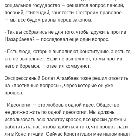
соци­аль­ное госу­дар­ство — реша­ет­ся вопрос пен­сий,
посо­бий, сти­пен­дий, заня­то­сти. Постро­им пра­во­вое
— мы все будем рав­ны перед законом.
- Так вы собра­лись не для того, что­бы дру­жить про­тив
Назар­ба­е­ва? — после­до­вал еще один вопрос.
- Есть люди, кото­рые выпол­ня­ют Кон­сти­ту­цию, а есть те,
кто не выпол­ня­ет. Если не выпол­ня­ет, то мы про­тив
него и борем­ся, — отве­тил коммунист.
Экс­прес­сив­ный Болат Атам­ба­ев тоже решил отве­тить
на «про­тив­ные вопро­сы», через кото­рые он уже
прошел.
- Идео­ло­гия — это любовь к одной идее. Обще­ство
не долж­но жить по одной идео­ло­гии. Мы долж­ны
исполь­зо­вать всю палит­ру кра­сок, все крас­ки долж­ны
рабо­тать на нас, что­бы добить­ся того, что про­воз­гла­си­
ли в Кон­сти­ту­ции. Сей­час Кон­сти­ту­ция мне напо­ми­на­ет