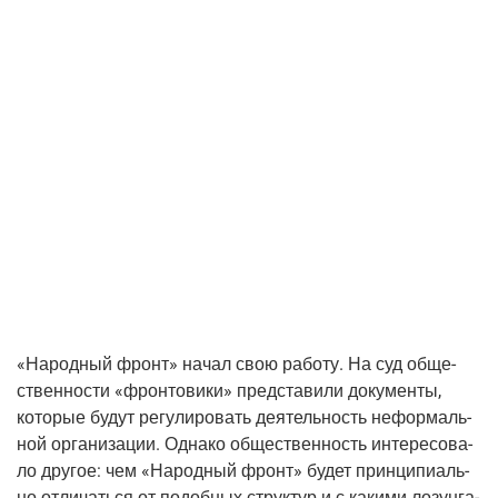
«Народ­ный фронт» начал свою рабо­ту. На суд обще­
ствен­но­сти «фрон­то­ви­ки» пред­ста­ви­ли доку­мен­ты,
кото­рые будут регу­ли­ро­вать дея­тель­ность нефор­маль­
ной орга­ни­за­ции. Одна­ко обще­ствен­ность инте­ре­со­ва­
ло дру­гое: чем «Народ­ный фронт» будет прин­ци­пи­аль­
но отли­чать­ся от подоб­ных струк­тур и с каки­ми лозун­га­