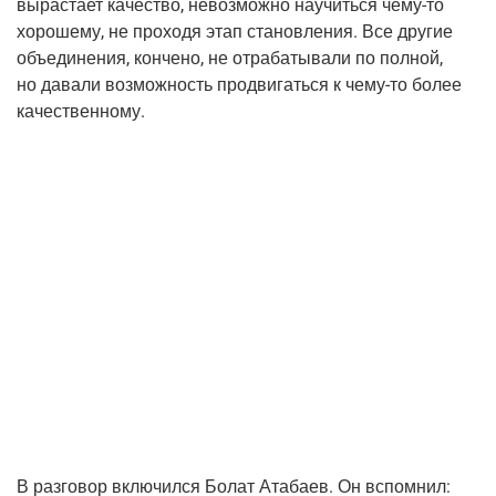
вырас­та­ет каче­ство, невоз­мож­но научить­ся
чему-то
хоро­ше­му, не про­хо­дя этап ста­нов­ле­ния. Все дру­гие
объ­еди­не­ния, кон­че­но, не отра­ба­ты­ва­ли по пол­ной,
но дава­ли воз­мож­ность про­дви­гать­ся к
чему-то
более
качественному.
В раз­го­вор вклю­чил­ся Болат Ата­ба­ев. Он вспом­нил: