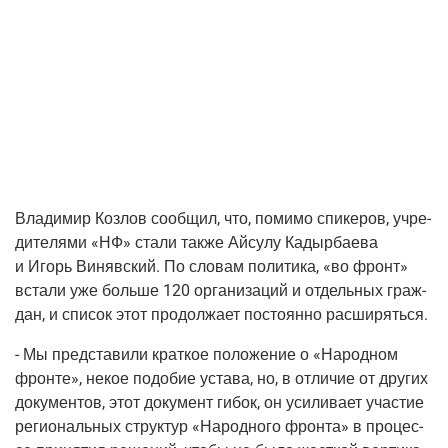
Вла­ди­мир Коз­лов сооб­щил, что, поми­мо спи­ке­ров, учре­
ди­те­ля­ми «НФ» ста­ли так­же Айсу­лу Кадыр­ба­е­ва
и Игорь Виняв­ский. По сло­вам поли­ти­ка, «во фронт»
вста­ли уже боль­ше 120 орга­ни­за­ций и отдель­ных граж­
дан, и спи­сок этот про­дол­жа­ет посто­ян­но расширяться.
- Мы пред­ста­ви­ли крат­кое поло­же­ние о «Народ­ном
фрон­те», некое подо­бие уста­ва, но, в отли­чие от дру­гих
доку­мен­тов, этот доку­мент гибок, он уси­ли­ва­ет уча­стие
реги­о­наль­ных струк­тур «Народ­но­го фрон­та» в про­цес­