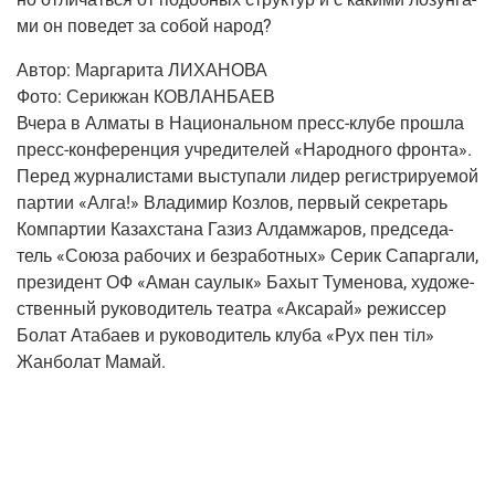
ми он пове­дет за собой народ?
Автор:
Мар­га­ри­та ЛИХАНОВА
Фото:
Сери­к­жан КОВЛАНБАЕВ
Вче­ра в Алма­ты в Наци­о­наль­ном
пресс-клу­бе
про­шла
пресс-кон­фе­рен­ция
учре­ди­те­лей «Народ­но­го фрон­та».
Перед жур­на­ли­ста­ми высту­па­ли лидер реги­стри­ру­е­мой
пар­тии «Алга!» Вла­ди­мир Коз­лов, пер­вый сек­ре­тарь
Ком­пар­тии Казах­ста­на Газиз Алдам­жа­ров, пред­се­да­
тель «Сою­за рабо­чих и без­ра­бот­ных» Серик Сапар­га­ли,
пре­зи­дент ОФ «Аман саулык» Бахыт Туме­но­ва, худо­же­
ствен­ный руко­во­ди­тель теат­ра «Акса­рай» режис­сер
Болат Ата­ба­ев и руко­во­ди­тель клу­ба «Рух пен тiл»
Жан­бо­лат Мамай.