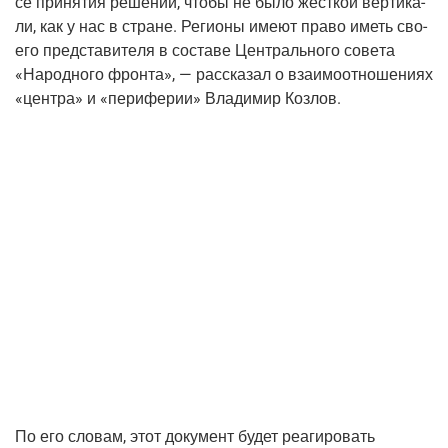
се при­ня­тия реше­ний, что­бы не было жест­кой вер­ти­ка­
ли, как у нас в стране. Реги­о­ны име­ют пра­во иметь сво­
е­го пред­ста­ви­те­ля в соста­ве Цен­траль­но­го сове­та
«Народ­но­го фрон­та», — рас­ска­зал о вза­и­мо­от­но­ше­ни­ях
«цен­тра» и «пери­фе­рии» Вла­ди­мир Козлов.
По его сло­вам, этот доку­мент будет реа­ги­ро­вать