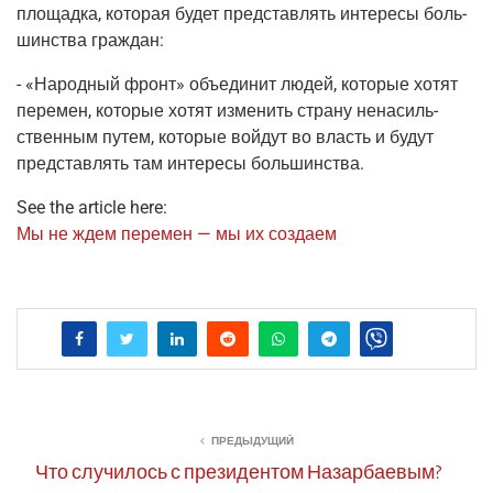
пло­щад­ка, кото­рая будет пред­став­лять инте­ре­сы боль­
шин­ства граждан:
- «Народ­ный фронт» объ­еди­нит людей, кото­рые хотят
пере­мен, кото­рые хотят изме­нить стра­ну нена­силь­
ствен­ным путем, кото­рые вой­дут во власть и будут
пред­став­лять там инте­ре­сы большинства.
See the article here:
Мы не ждем пере­мен — мы их создаем
ПРЕДЫДУЩИЙ
Что случилось с президентом Назарбаевым?