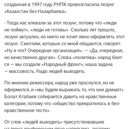
создан­ная в 1997 году РНПК про­воз­гла­си­ла лозунг
«Казах­стан без Назарбаева».
- Тогда нас кле­ва­ли за этот лозунг, пото­му что «люди
не пой­мут», «люди не гото­вы». Сколь­ко лет про­шло,
лозунг актуа­лен, но никто не хочет явно оформ­лять этот
лозунг. Скеп­ти­ки, кото­рые со мной обща­ют­ся, гово­рят:
«Ну и что? Оче­ред­ная орга­ни­за­ция». — «Да, оче­ред­ная,
но каче­ствен­но дру­гая». Сло­ва «поли­ти­ка» народ боит­
ся — мы созда­ли «Народ­ный фронт», наша зада­ча
— мас­со­вость. Надо людей выводить.
По мне­нию режис­се­ра, народ уже проснул­ся, но не
офор­мил­ся, и «мы будем выра­жать то, что они дума­ют».
Болат Ата­ба­ев соби­ра­ет­ся давить на нрав­ствен­ные
кате­го­рии, пото­му что «обще­ство пре­вра­ти­лось в без­
нрав­ствен­ное тесто».
От слов «людей выво­дить» при­сут­ство­вав­шие
на
пресс-кон­фе­рен­ции
явно напряг­лись, поэто­му