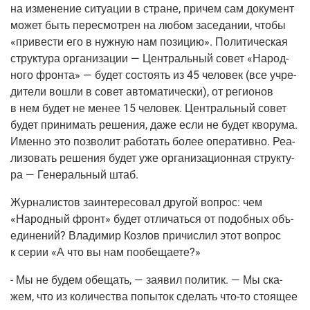
на изме­не­ние ситу­а­ции в стране, при­чем сам доку­мент
может быть пере­смот­рен на любом засе­да­нии, что­бы
«при­ве­сти его в нуж­ную нам пози­цию». Поли­ти­че­ская
струк­ту­ра орга­ни­за­ции — Цен­траль­ный совет «Народ­
но­го фрон­та» — будет состо­ять из 45 чело­век
(все
учре­
ди­те­ли вошли в совет авто­ма­ти­че­ски), от реги­о­нов
в нем будет не менее 15 чело­век. Цен­траль­ный совет
будет при­ни­мать реше­ния, даже если не будет кво­ру­ма.
Имен­но это поз­во­лит рабо­тать более опе­ра­тив­но. Реа­
ли­зо­вать реше­ния будет уже орга­ни­за­ци­он­ная струк­ту­
ра — Гене­раль­ный штаб.
Жур­на­ли­стов заин­те­ре­со­вал дру­гой вопрос: чем
«Народ­ный фронт» будет отли­чать­ся от подоб­ных объ­
еди­не­ний? Вла­ди­мир Коз­лов при­чис­лил этот вопрос
к серии «А что вы нам пообещаете?»
- Мы не будем обе­щать, — заявил поли­тик. — Мы ска­
жем, что из коли­че­ства попы­ток сде­лать
что-то
сто­я­щее