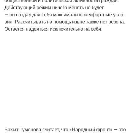
обще­ствен­ной и поли­ти­че­ской актив­но­сти граж­дан.
Дей­ству­ю­щий режим ниче­го менять не будет
— он создал для себя мак­си­маль­но ком­форт­ные усло­
вия. Рас­счи­ты­вать на помощь извне так­же нет резо­на.
Оста­ет­ся наде­ять­ся исклю­чи­тель­но на себя.
Бахыт Туме­но­ва счи­та­ет, что «Народ­ный фронт» — это