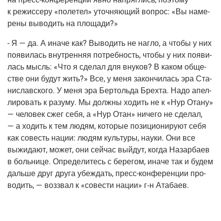
к режис­се­ру «поле­тел» уточ­ня­ю­щий вопрос: «Вы наме­
ре­ны выво­дить на площади?»
- Я — да. А ина­че как? Выво­дить не наг­ло, а что­бы у них
появи­лась внут­рен­няя потреб­ность, что­бы у них появи­
лась мысль: «Что я сде­лал для вну­ков? В каком обще­
стве они будут жить?» Все, у меня закон­чи­лась эра Ста­
ни­слав­ско­го. У меня эра Бер­толь­да Брех­та. Надо апел­
ли­ро­вать к разу­му. Мы долж­ны ходить не к «Нур Ота­ну»
— чело­век сжег себя, а «Нур Отан» ниче­го не сде­лал,
— а ходить к тем людям, кото­рые пози­ци­о­ни­ру­ют себя
как совесть нации: людям куль­ту­ры, нау­ки. Они все
выжи­да­ют, может, они сей­час вый­дут, когда Назар­ба­ев
в боль­ни­це. Опре­де­ли­тесь с бере­гом, ина­че так и будем
даль­ше друг дру­га убеж­дать,
пресс-кон­фе­рен­ции
про­
во­дить, — воз­звал к «сове­сти нации»
г‑н
Атабаев.