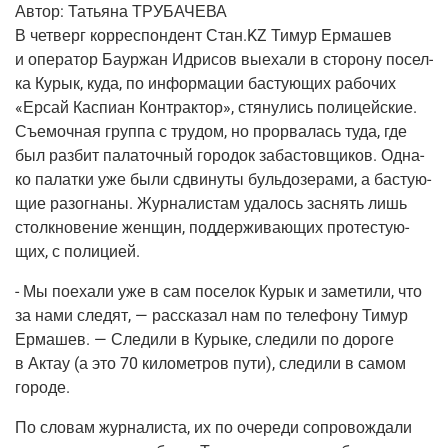
Автор:
Татья­на ТРУБАЧЕВА
В чет­верг кор­ре­спон­дент Стан.KZ Тимур Ерма­шев
и опе­ра­тор Баур­жан Идри­сов выеха­ли в сто­ро­ну посел­
ка Курык, куда, по инфор­ма­ции басту­ю­щих рабо­чих
«Ерсай Кас­пи­ан Кон­трак­тор», стя­ну­лись поли­цей­ские.
Съе­моч­ная груп­па с тру­дом, но про­рва­лась туда, где
был раз­бит пала­точ­ный горо­док заба­стов­щи­ков. Одна­
ко палат­ки уже были сдви­ну­ты буль­до­зе­ра­ми, а басту­ю­
щие разо­гна­ны. Жур­на­ли­стам уда­лось заснять лишь
столк­но­ве­ние жен­щин, под­дер­жи­ва­ю­щих про­те­сту­ю­
щих, с полицией.
- Мы поеха­ли уже в сам посе­лок Курык и заме­ти­ли, что
за нами сле­дят, — рас­ска­зал нам по теле­фо­ну Тимур
Ерма­шев. — Сле­ди­ли в Куры­ке, сле­ди­ли по доро­ге
в Актау
(а
это 70 кило­мет­ров пути), сле­ди­ли в самом
городе.
По сло­вам жур­на­ли­ста, их по оче­ре­ди сопро­вож­да­ли