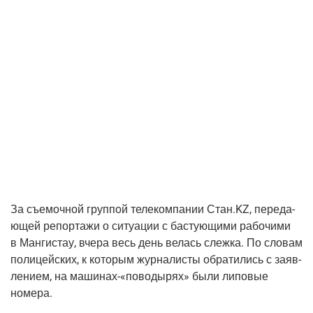
За съе­моч­ной груп­пой теле­ком­па­нии Стан.KZ, пере­да­
ю­щей репор­та­жи о ситу­а­ции с басту­ю­щи­ми рабо­чи­ми
в Ман­ги­стау, вче­ра весь день велась слеж­ка. По сло­вам
поли­цей­ских, к кото­рым жур­на­ли­сты обра­ти­лись с заяв­
ле­ни­ем, на машинах-«поводырях» были липо­вые
номера.