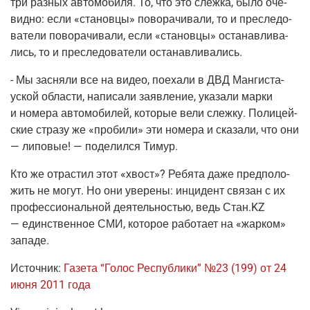
три раз­ных авто­мо­би­ля. То, что это слеж­ка, было оче­
вид­но: если «ста­нов­цы» пово­ра­чи­ва­ли, то и пре­сле­до­
ва­те­ли пово­ра­чи­ва­ли, если «ста­нов­цы» оста­нав­ли­ва­
лись, то и пре­сле­до­ва­те­ли останавливались.
- Мы засня­ли все на видео, поеха­ли в ДВД Ман­ги­ста­
уской обла­сти, напи­са­ли заяв­ле­ние, ука­за­ли мар­ки
и номе­ра авто­мо­би­лей, кото­рые вели слеж­ку. Поли­цей­
ские стра­зу же «про­би­ли» эти номе­ра и ска­за­ли, что они
— липо­вые! — поде­лил­ся Тимур.
Кто же отрас­тил этот «хвост»? Ребя­та даже пред­по­ло­
жить не могут. Но они уве­ре­ны: инци­дент свя­зан с их
про­фес­си­о­наль­ной дея­тель­но­стью, ведь Стан.KZ
— един­ствен­ное СМИ, кото­рое рабо­та­ет на «жар­ком»
западе.
Источ­ник:
Газе­та “Голос Рес­пуб­ли­ки” №23 (199) от 24
июня 2011 года