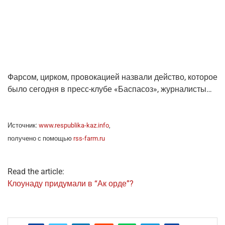
Фар­сом, цир­ком, про­во­ка­ци­ей назва­ли дей­ство, кото­рое
было сего­дня в пресс-клу­бе «Бас­па­соз», журналисты…
Источ­ник:
www.respublika-kaz.info
,
полу­че­но с помо­щью
rss-farm.ru
Read the article:
Кло­у­на­ду при­ду­ма­ли в “Ак орде”?