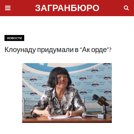
ЗАГРАНБЮРО
НОВОСТИ
Клоунаду придумали в “Ак орде”?