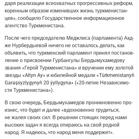
да­ря реа­ли­за­ции все­о­хват­ных про­грес­сив­ных реформ,
корен­ным обра­зом изме­нив­ших жизнь турк­ме­ни­стан­
цев», сооб­щи­ло Госу­дар­ствен­ное инфор­ма­ци­он­ное
агент­ство Туркменистана.
После чего пред­се­да­те­лю Медж­ли­са
(пар­ла­мен­та
) Акд­
же Нур­бер­ды­евой ниче­го не оста­ва­лось делать, как
объ­явить, что турк­мен­ский пар­ла­мент при­нял поста­нов­
ле­ние о при­сво­е­нии Гур­бан­гу­лы Бер­ды­му­ха­ме­до­ву
зва­ния «Герой Турк­ме­ни­ста­на» и вру­че­нии ему золо­той
звез­ды «Altyn Ay» и юби­лей­ной меда­ли «Türkmenistanyň
Garaşsyzlygynyň 20 ýyllygyna» («
20-летие
Неза­ви­си­мо­
сти Туркменистана»).
В свою оче­редь, Бер­ды­му­ха­ме­дов про­ник­но­вен­но про­
из­нес, что будет и далее «вдох­но­вен­но тру­дить­ся,
не жалея сво­их сил. В реше­нии сто­я­щих перед нами
высо­ких задач я все­гда опи­ра­юсь на свой род­ной
народ. Я наде­юсь, что народ меня поддержит».