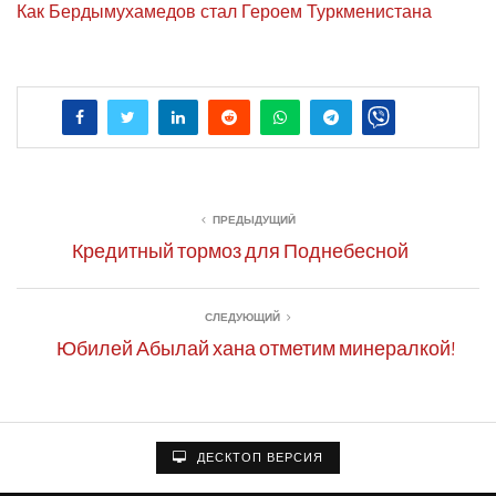
Как Бер­ды­му­ха­ме­дов стал Геро­ем Туркменистана
ПРЕДЫДУЩИЙ
Кредитный тормоз для Поднебесной
СЛЕДУЮЩИЙ
Юбилей Абылай хана отметим минералкой!
ДЕСКТОП ВЕРСИЯ