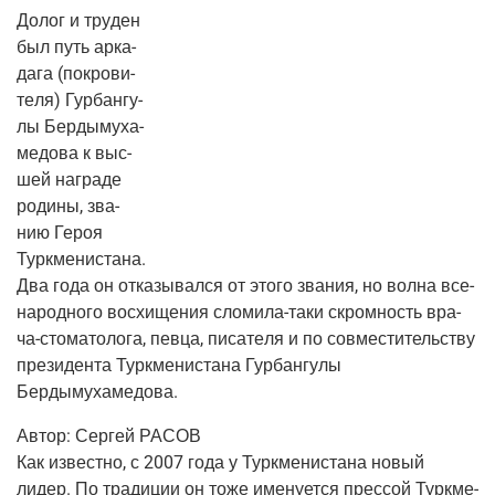
Долог и тру­ден
был путь арка­
да­га (покро­ви­
те­ля) Гур­бан­гу­
лы Бер­ды­му­ха­
ме­до­ва к выс­
шей награ­де
роди­ны, зва­
нию Героя
Турк­ме­ни­ста­на.
Два года он отка­зы­вал­ся от это­го зва­ния, но вол­на все­
на­род­но­го вос­хи­ще­ния сло­ми­ла-таки скром­ность вра­
ча-сто­ма­то­ло­га, пев­ца, писа­те­ля и по сов­ме­сти­тель­ству
пре­зи­ден­та Турк­ме­ни­ста­на Гур­бан­гу­лы
Бердымухамедова.
Автор:
Сер­гей РАСОВ
Как извест­но, с 2007 года у Турк­ме­ни­ста­на новый
лидер. По тра­ди­ции он тоже име­ну­ет­ся прес­сой Турк­ме­