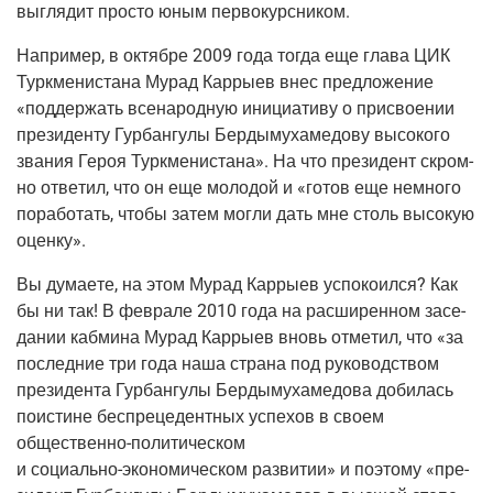
выгля­дит про­сто юным первокурсником.
Напри­мер, в октяб­ре 2009 года тогда еще гла­ва ЦИК
Турк­ме­ни­ста­на Мурад Кар­ры­ев внес пред­ло­же­ние
«под­дер­жать все­на­род­ную ини­ци­а­ти­ву о при­сво­е­нии
пре­зи­ден­ту Гур­бан­гу­лы Бер­ды­му­ха­ме­до­ву высо­ко­го
зва­ния Героя Турк­ме­ни­ста­на». На что пре­зи­дент скром­
но отве­тил, что он еще моло­дой и «готов еще немно­го
пора­бо­тать, что­бы затем мог­ли дать мне столь высо­кую
оценку».
Вы дума­е­те, на этом Мурад Кар­ры­ев успо­ко­ил­ся? Как
бы ни так! В фев­ра­ле 2010 года на рас­ши­рен­ном засе­
да­нии каб­ми­на Мурад Кар­ры­ев вновь отме­тил, что «за
послед­ние три года наша стра­на под руко­вод­ством
пре­зи­ден­та Гур­бан­гу­лы Бер­ды­му­ха­ме­до­ва доби­лась
поис­ти­не бес­пре­це­дент­ных успе­хов в сво­ем
обще­ствен­но-поли­ти­че­ском
и
соци­аль­но-эко­но­ми­че­ском
раз­ви­тии» и поэто­му «пре­