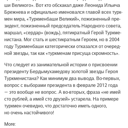
ши Вели­ко­го». Вот кто обска­кал даже Лео­ни­да Ильи­ча
Бреж­не­ва и офи­ци­аль­но име­но­вал­ся гла­вой всех турк­
мен мира, «Турк­мен­ба­ши Вели­кий», пожиз­нен­ный пре­
зи­дент, пожиз­нен­ный пред­се­да­тель Народ­но­го сове­та,
мар­шал, «сер­дар»
(вождь
), пяти­крат­ный Герой Турк­ме­
ни­ста­на. Мог стать и шести­крат­ным Геро­ем, но в 2004
году Турк­мен­ба­ши кате­го­ри­че­ски отка­зал­ся от оче­ред­
ной звез­ды, так как «турк­ме­нам при­су­ща скромность».
Что сле­ду­ет из зани­ма­тель­ной исто­рии о при­сво­е­нии
пре­зи­ден­ту Бер­ды­му­ха­ме­до­ву золо­той звез­ды Героя
Турк­ме­ни­ста­на? Как мини­мум два выво­да.
Во-пер­вых
,
вопрос с выбо­ра­ми пре­зи­ден­та в фев­ра­ле 2012 года
— это вооб­ще не вопрос. А
во-вто­рых
, фра­за «не имей
сто руб­лей, а имей сто дру­зей» уста­ре­ла. На при­ме­ре
турк­мен оче­вид­но, что доста­точ­но иметь одно­го,
но очень настойчивого!
More: