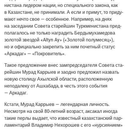
ни­ста­на лиде­ром нации, но спе­ци­аль­но­го зако­на, как
в Казах­стане, не при­ни­ма­ли. А если и при­мут, то при­ду­
ма­ют нечто свое — осо­бен­ное. Напри­мер, на днях
на засе­да­нии Сове­та ста­рей­шин Турк­ме­ни­ста­на пред­
по­ла­га­лось не толь­ко награ­дить Бер­ды­му­ха­ме­до­ва
золо­той звез­дой «Altyn Ay» («Золо­той полу­ме­сяц»),
но и офи­ци­аль­но закре­пить за ним почет­ный ста­тус
«Арка­даг» — «Покро­ви­тель».
Такое пред­ло­же­ние внес зам­пред­се­да­те­ля Сове­та ста­
рей­шин Мурад Кар­ры­ев и заод­но пред­ло­жил назвать
новую сто­ли­цу Ахыл­ской обла­сти, рас­по­ло­жен­ную
непо­да­ле­ку от Ашха­ба­да, в честь это­го собы­тия
— Аркадаг.
Кста­ти, Мурад Кар­ры­ев — леген­дар­ная лич­ность.
Несмот­ря на свой
80-лет­ний
воз­раст, акса­кал ино­гда
такие пер­лы выда­ет, что извест­ный казах­стан­ский пар­
ла­мен­та­рий Вла­ди­мир Нехо­ро­шев с его «нур­си­я­ни­ем»