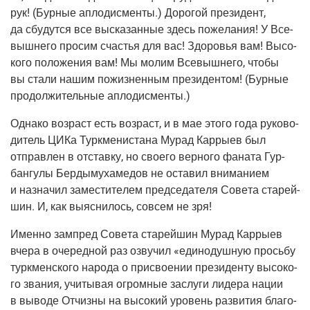
рук!
(Бур­ные
апло­дис­мен­ты.) Доро­гой пре­зи­дент,
да сбу­дут­ся все выска­зан­ные здесь поже­ла­ния! У Все­
выш­не­го про­сим сча­стья для вас! Здо­ро­вья вам! Высо­
ко­го поло­же­ния вам! Мы молим Все­выш­не­го, что­бы
вы ста­ли нашим пожиз­нен­ным пре­зи­ден­том!
(Бур­ные
про­дол­жи­тель­ные аплодисменты.)
Одна­ко воз­раст есть воз­раст, и в мае это­го года руко­во­
ди­тель ЦИКа Турк­ме­ни­ста­на Мурад Кар­ры­ев был
отправ­лен в отстав­ку, но сво­е­го вер­но­го фана­та Гур­
бан­гу­лы Бер­ды­му­ха­ме­дов не оста­вил вни­ма­ни­ем
и назна­чил заме­сти­те­лем пред­се­да­те­ля Сове­та ста­рей­
шин. И, как выяс­ни­лось, совсем не зря!
Имен­но зам­пред Сове­та ста­рей­шин Мурад Кар­ры­ев
вче­ра в оче­ред­ной раз озву­чил «еди­но­душ­ную прось­бу
турк­мен­ско­го наро­да о при­сво­е­нии пре­зи­ден­ту высо­ко­
го зва­ния, учи­ты­вая огром­ные заслу­ги лиде­ра нации
в выво­де Отчиз­ны на высо­кий уро­вень раз­ви­тия бла­го­