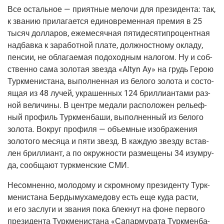
Все осталь­ное — при­ят­ные мело­чи для пре­зи­ден­та: так,
к зва­нию при­ла­га­ет­ся еди­но­вре­мен­ная пре­мия в 25
тысяч дол­ла­ров, еже­ме­сяч­ная пяти­де­ся­ти­про­цент­ная
над­бав­ка к зара­бот­ной пла­те, долж­ност­но­му окла­ду,
пен­сии, не обла­га­е­мая подо­ход­ным нало­гом. Ну и соб­
ствен­но сама золо­тая звез­да «Altyn Ay» на грудь Герою
Турк­ме­ни­ста­на, выпол­нен­ная из бело­го золо­та и состо­
я­щая из 48 лучей, укра­шен­ных 124 брил­ли­ан­та­ми раз­
ной вели­чи­ны. В цен­тре меда­ли рас­по­ло­жен рельеф­
ный про­филь Турк­мен­ба­ши, выпол­нен­ный из бело­го
золо­та. Вокруг про­фи­ля — объ­ем­ные изоб­ра­же­ния
золо­то­го меся­ца и пяти звезд. В каж­дую звез­ду встав­
лен брил­ли­ант, а по окруж­но­сти раз­ме­ще­ны 34 изу­мру­
да, сооб­ща­ют турк­мен­ские СМИ.
Несо­мнен­но, моло­до­му и скром­но­му пре­зи­ден­ту Турк­
ме­ни­ста­на Бер­ды­му­ха­ме­до­ву есть еще куда рас­ти,
и его заслу­ги и зва­ния пока блек­нут на фоне пер­во­го
пре­зи­ден­та Турк­ме­ни­ста­на «Сапар­му­ра­та Турк­мен­ба­