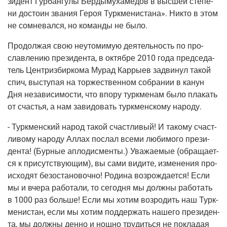
зи­дент Гур­бан­гу­лы Бер­ды­му­ха­ме­дов в выс­шей сте­пе­
ни досто­ин зва­ния Героя Турк­ме­ни­ста­на». Никто в этом
не сомне­вал­ся, но коман­ды не было.
Про­дол­жая свою неуто­ми­мую дея­тель­ность по про­
слав­ле­нию пре­зи­ден­та, в октяб­ре 2010 года пред­се­да­
тель Цен­триз­бир­ко­ма Мурад Кар­ры­ев задви­нул такой
спич, высту­пая на тор­же­ствен­ном собра­нии в канун
Дня неза­ви­си­мо­сти, что впо­ру турк­ме­нам было пла­кать
от сча­стья, а нам зави­до­вать турк­мен­ско­му народу.
- Турк­мен­ский народ такой счаст­ли­вый! И тако­му счаст­
ли­во­му наро­ду Аллах послал все­ми люби­мо­го пре­зи­
ден­та!
(Бур­ные
апло­дис­мен­ты.) Ува­жа­е­мые
(обра­ща­ет­
ся
к при­сут­ству­ю­щим), вы сами види­те, изме­не­ния про­
ис­хо­дят без­оста­но­воч­но! Роди­на воз­рож­да­ет­ся! Если
мы и вче­ра рабо­та­ли, то сего­дня мы долж­ны рабо­тать
в 1000 раз боль­ше! Если мы хотим воз­ро­дить наш Турк­
ме­ни­стан, если мы хотим под­дер­жать наше­го пре­зи­ден­
та, мы долж­ны ден­но и нощ­но тру­дить­ся не покла­дая