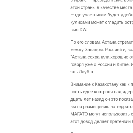
этой стра­ны в каче­стве места д
— где участ­ни­кам будет удоб­но
кули­са­ми может сгла­дить остро
вью DW.
По его сло­вам, Аста­на стре­ми
меж­ду Запа­дом, Рос­си­ей и, во
“Аста­на сохра­ни­ла хоро­шие отн
гово­ря уже о Рос­сии и Китае. И
эль Лаубш.
Вни­ма­ние к Казах­ста­ну как к 
ность идее кон­тро­ля над ядер­н
дцать лет назад он это пока­зал 
вы по раз­ме­ще­нию на тер­ри­то­
МАГАТЭ могут исполь­зо­вать стра
этот довод дела­ет пре­тен­зии 