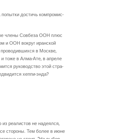
а попыт­ки достичь ком­про­мис­
н­ные чле­ны Сов­беза ООН плюс
­ном и ООН вокруг иран­ской
 про­во­див­ших­ся в Москве,
 — и тоже в Алма-Ате, в апре­ле
мит­ся руко­вод­ство этой стра­
ед­ви­дит­ся хеппи-энда?
из реа­ли­стов не наде­ял­ся,
т все сто­ро­ны. Тем более в июне
ге­ра­на не сто­ит. “Но выбор