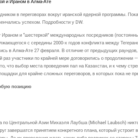
д­ни­ком в пере­го­во­рах вокруг иран­ской ядер­ной про­грам­мы. Пок
ен­ча­лись успе­хом. Подроб­но­сти у DW.
ду Ира­ном и “шестер­кой” меж­ду­на­род­ных посред­ни­ков (посто­я
жа­ю­ще­го­ся с сере­ди­ны 2000‑х годов кон­флик­та меж­ду Теге­ра
лись в Алма-Ате 27 фев­ра­ля. В отли­чие от преды­ду­щих раун­дов,
ей раз участ­ни­ки по край­ней мере дого­во­ри­лись о про­дол­же­нии
 то, что выбор места про­ве­де­ния пал на Казах­стан, и к чему стре­
пло­щад­ки для крайне слож­ных пере­го­во­ров, в кото­рых пока не пр
со­бую позицию
та по Цен­траль­ной Азии Миха­э­ля Лауб­ша (Michael Laubsch) никто 
уг завер­шат­ся при­ня­ти­ем кон­крет­но­го пла­на, кото­рый устро­и
­ры. До их про­ве­де­ния ждать каких-либо подви­жек со сто­ро­ны Те