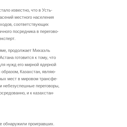
ста­ло извест­но, что в Усть-
­се­ний мест­но­го насе­ле­ния
хо­дов, соот­вет­ству­ю­щих
но­го посред­ни­ка в пере­го­во­
 эксперт.
м­ме, про­дол­жа­ет Миха­эль
Аста­на гото­вит­ся к тому, что
для нужд его мир­ной ядер­ной
 обра­зом, Казах­стан, явля­ю­
ь­ных мест в миро­вом транс­фе­
ли небез­успеш­ные пере­го­во­ры,
­сре­до­ван­но, и к казах­стан­
 обна­ру­жи­ли про­иг­рав­ших.