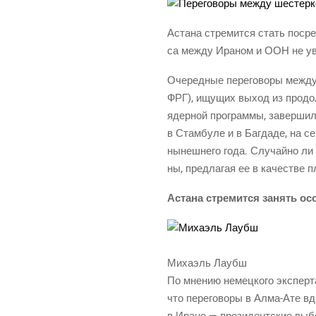
Аста­на стре­мит­ся стать посре
са меж­ду Ира­ном и ООН не ув
Оче­ред­ные пере­го­во­ры меж­
ФРГ), ищу­щих выход из про­дол­
ядер­ной про­грам­мы, завер­ши­
в Стам­бу­ле и в Баг­да­де, на с
нынеш­не­го года. Слу­чай­но ли
ны, пред­ла­гая ее в каче­стве 
Аста­на стре­мит­ся занять о
Миха­эль Лаубш
По мне­нию немец­ко­го экс­пер­
что пере­го­во­ры в Алма-Ате вдр
в Иране — пре­зи­дент­ские выбо