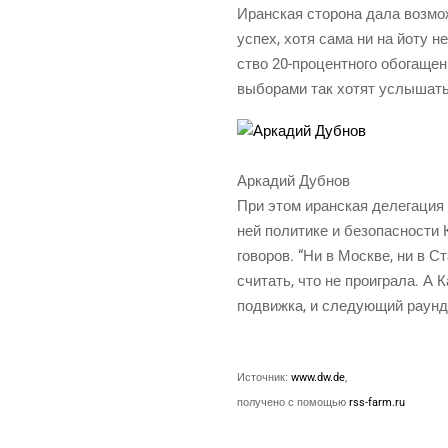
Иран­ская сто­ро­на дала воз­мож
успех, хотя сама ни на йоту не 
ство 20-про­цент­но­го обо­га­ще
выбо­ра­ми так хотят услы­шать
Арка­дий Дубнов
При этом иран­ская деле­га­ция 
ней поли­ти­ке и без­опас­но­ст
го­во­ров. “Ни в Москве, ни в Ста
счи­тать, что не про­иг­ра­ла. 
подвиж­ка, и сле­ду­ю­щий раунд
Источ­ник:
www.dw.de
,
полу­че­но с помо­щью
rss-farm.ru