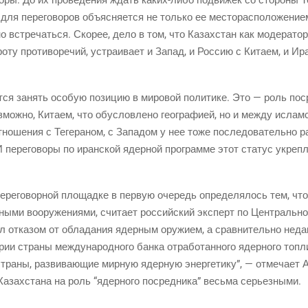
ля пере­го­во­ров объ­яс­ня­ет­ся не толь­ко ее место­рас­по­ло­же­ни
 встре­чать­ся. Ско­рее, дело в том, что Казах­стан как моде­ра­тор 
­ту про­ти­во­ре­чий, устра­и­ва­ет и Запад, и Рос­сию с Кита­ем, и Ир
т­ся занять осо­бую пози­цию в миро­вой поли­ти­ке. Это — роль поср
з­мож­но, Кита­ем, что обу­слов­ле­но гео­гра­фи­ей, но и меж­ду исла
о­ше­ния с Теге­ра­ном, с Запа­дом у нее тоже после­до­ва­тель­но раз­
 пере­го­во­ры по иран­ской ядер­ной про­грам­ме этот ста­тус укреп­
пере­го­вор­ной пло­щад­ке в первую оче­редь опре­де­ля­лось тем, что
ы­ми воору­же­ни­я­ми, счи­та­ет рос­сий­ский экс­перт по Цен­траль­
отка­зом от обла­да­ния ядер­ным ору­жи­ем, а срав­ни­тель­но недав­
рии стра­ны меж­ду­на­род­но­го бан­ка отра­бо­тан­но­го ядер­но­го топ­
­ны, раз­ви­ва­ю­щие мир­ную ядер­ную энер­ге­ти­ку”, — отме­ча­ет А
Казах­ста­на на роль “ядер­но­го посред­ни­ка” весь­ма серьезными.