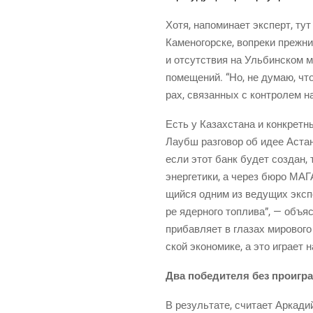
Хотя, напо­ми­на­ет экс­перт, ту
Каме­но­гор­ске, вопре­ки преж­н
и отсут­ствия на Уль­бин­ском м
поме­ще­ний. “Но, не думаю, что 
рах, свя­зан­ных с кон­тро­лем 
Есть у Казах­ста­на и кон­крет­н
Лаубш раз­го­вор об идее Аста­ны
если этот банк будет создан, т
энер­ге­ти­ки, а через бюро МАГ
щий­ся одним из веду­щих экс­по
ре ядер­но­го топ­ли­ва”, — объ­
при­бав­ля­ет в гла­зах миро­во­г
ской эко­но­ми­ке, а это игра­е
Два побе­ди­те­ля без проиг
В резуль­та­те, счи­та­ет Арка­д