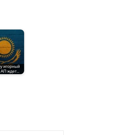
ву игор­ный
в АП ждет…