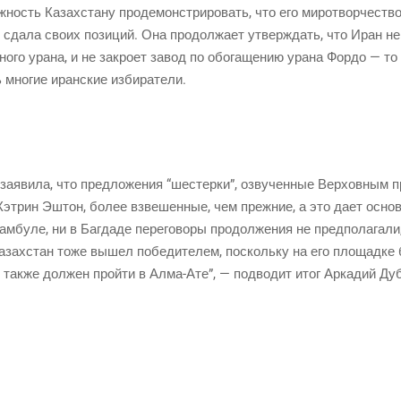
­ность Казах­ста­ну про­де­мон­стри­ро­вать, что его миро­твор­че­ст
сда­ла сво­их пози­ций. Она про­дол­жа­ет утвер­ждать, что Иран не 
н­но­го ура­на, и не закро­ет завод по обо­га­ще­нию ура­на Фор­до — т
 мно­гие иран­ские избиратели.
заяви­ла, что пред­ло­же­ния “шестер­ки”, озву­чен­ные Вер­хов­ным п
и Кэтрин Эштон, более взве­шен­ные, чем преж­ние, а это дает осно­в
м­бу­ле, ни в Баг­да­де пере­го­во­ры про­дол­же­ния не пред­по­ла­га­
А Казах­стан тоже вышел побе­ди­те­лем, посколь­ку на его пло­щад­ке
 так­же дол­жен прой­ти в Алма-Ате”, — под­во­дит итог Арка­дий Ду