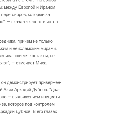
­ем: меж­ду Евро­пой и Ира­ном
пере­го­во­ров, кото­рый за
ан”, — ска­зал экс­перт в интер­
ед­ни­ка, при­чем не толь­ко
м­ским и неис­лам­ским мира­ми.
ви­ва­ю­щи­е­ся кон­так­ты, не
ля­ют”, — отме­ча­ет Миха­
 он демон­стри­ру­ет при­вер­жен­
ной Азии Арка­дий Дуб­нов. “Два­
но — выдви­же­ни­ем ини­ци­а­ти­
ли­ва, кото­рое под кон­тро­лем
рка­дий Дуб­нов. В его гла­зах