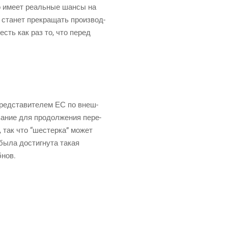
во име­ет реаль­ные шан­сы на
ста­нет пре­кра­щать про­из­вод­
о есть как раз то, что перед
ред­ста­ви­те­лем ЕС по внеш­
а­ние для про­дол­же­ния пере­
ли, так что “шестер­ка” может
 была достиг­ну­та такая
бнов.