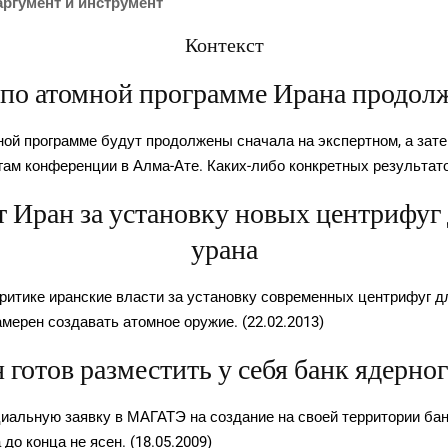
 аргу­мент и инструмент
Контекст
по атомной программе Ирана продолж
ной про­грам­ме будут про­дол­же­ны сна­ча­ла на экс­перт­ном, а зат
­гам кон­фе­рен­ции в Алма-Ате. Каких-либо кон­крет­ных резуль­та­то
т Иран за установку новых центрифуг
урана
и­ти­ке иран­ские вла­сти за уста­нов­ку совре­мен­ных цен­три­фуг д
наме­рен созда­вать атом­ное ору­жие. (22.02.2013)
 готов разместить у себя банк ядерно
­аль­ную заяв­ку в МАГАТЭ на созда­ние на сво­ей тер­ри­то­рии бан­к
а до кон­ца не ясен. (18.05.2009)