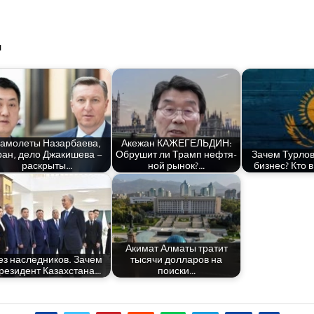
н
амо­ле­ты Назар­ба­е­ва,
Аке­жан КАЖЕГЕЛЬДИН:
ран, дело Джа­ки­ше­ва –
Обру­шит ли Трамп неф­тя­
Зачем Тур­ло­
раскрыты…
ной рынок?…
биз­нес? Кто 
Аки­мат Алма­ты тра­тит
ез наслед­ни­ков. Зачем
тыся­чи дол­ла­ров на
ре­зи­дент Казахстана…
поиски…