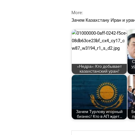
More:
Зачем Казах­ста­ну Иран и ура
С
«Нед­ра»: Кто добы­ва­ет
у
казах­стан­ский уран?
Зачем Тур­ло­ву игор­ный
Б
биз­нес? Кто в АП ждет…
п