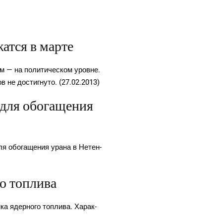
атся в марте
ем — на поли­ти­че­ском уровне.
в не достиг­ну­то. (27.02.2013)
 для обогащения
ля обо­га­ще­ния ура­на в Нетен­
го топлива
а ядер­но­го топ­ли­ва. Харак­