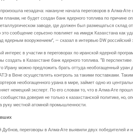
т про­изо­шла неза­да­ча: нака­нуне нача­ла пере­го­во­ров в Алма-Ате 
им пла­нам, не будет создан банк ядер­но­го топ­ли­ва по при­чине опа
етал­лур­ги­че­ском заво­де, где дол­жен был раз­ме­щать­ся склад от
это сооб­ще­ние серьез­но повли­я­ет на имидж Казах­ста­на как удач­
над ядер­ным воору­же­ни­ем”, — ска­зал в интер­вью DW рос­сий­ский
ый инте­рес в уча­стии в пере­го­во­рах по иран­ской ядер­ной про­гра
 создать в Казах­стане банк ядер­но­го топ­ли­ва. “В пер­спек­ти­ве 
о Ира­ну мож­но пред­ло­жить брать отту­да необо­га­щен­ный уран 
АТЭ в Вене осу­ществ­лять кон­троль за таки­ми постав­ка­ми. Таким
р­те­ров необо­га­щен­но­го ура­на в мире, зай­мет одно из цен­трал
яс­ня­ет немец­кий экс­перт. По его сло­вам то, что в Алма-Ате про­ш
о сооб­ще­ства дове­рия не толь­ко к казах­стан­ской поли­ти­ке, но, опо
т на руку мест­ной атом­ной промышленности.
равших
ий Дуб­нов, пере­го­во­ры в Алма-Ате выяви­ли двух побе­ди­те­лей и не