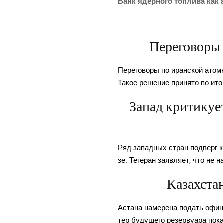
Банк ядер­но­го топ­ли­ва как
Переговоры 
Пере­го­во­ры по иран­ской атом­
Такое реше­ние при­ня­то по ито
Запад критикуе
Ряд запад­ных стран под­верг кр
зе. Теге­ран заяв­ля­ет, что не 
Казахстан
Аста­на наме­ре­на подать офи­ци
тер буду­ще­го резер­ву­а­ра пок