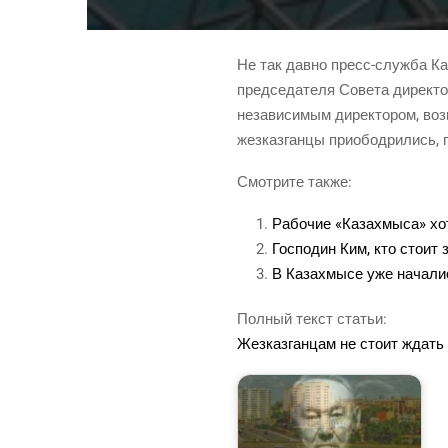
Не так дав­но пресс-служ­ба Каз
пред­се­да­те­ля Сове­та дирек­
неза­ви­си­мым дирек­то­ром, во
жез­каз­ган­цы при­обод­ри­лись,
Смот­ри­те также:
Рабо­чие «Каза­хмы­са» х
Гос­по­дин Ким, кто сто­ит
В Каза­хмы­се уже нача­л
Пол­ный текст статьи:
Жез­каз­ган­цам не сто­ит ждат