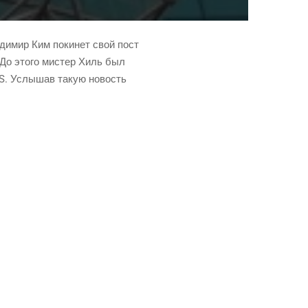
­ди­мир Ким поки­нет свой пост
. До это­го мистер Хиль был
 PLS. Услы­шав такую новость