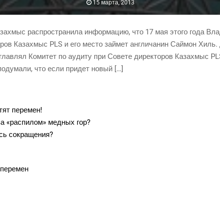
15 марта, 2013
а­хмыс рас­про­стра­ни­ла инфор­ма­цию, что 17 мая это­го года Вла
то­ров Каза­хмыс PLS и его место зай­мет англи­ча­нин Сай­мон Хиль
з­глав­лял Коми­тет по ауди­ту при Сове­те дирек­то­ров Каза­хмыс
 поду­ма­ли, что если при­дет новый […]
отят перемен!
 за «рас­пи­лом» мед­ных гор?
ись сокращения?
ь перемен