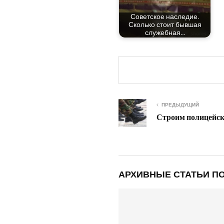
Совет­ское насле­дие.
Сколь­ко сто­ит быв­шая
служебная…
ПРЕДЫДУЩИЙ
Строим полицейско
АРХИВНЫЕ СТАТЬИ ПО