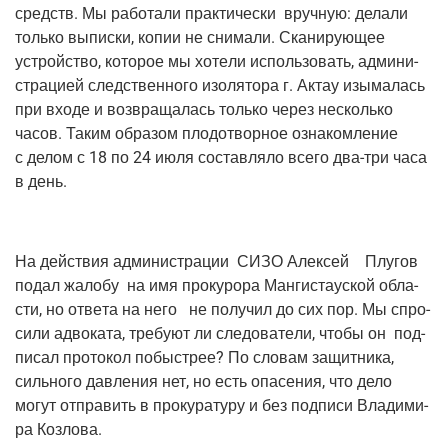
средств. Мы рабо­та­ли прак­ти­че­ски вруч­ную: дела­ли
толь­ко выпис­ки, копии не сни­ма­ли. Ска­ни­ру­ю­щее
устрой­ство, кото­рое мы хоте­ли исполь­зо­вать, адми­ни­
стра­ци­ей след­ствен­но­го изо­ля­то­ра г. Актау изы­ма­лась
при вхо­де и воз­вра­ща­лась толь­ко через несколь­ко
часов. Таким обра­зом пло­до­твор­ное озна­ком­ле­ние
с делом с 18 по 24 июля состав­ля­ло все­го два-три часа
в день.
На дей­ствия адми­ни­стра­ции СИЗО Алек­сей Плу­гов
подал жало­бу на имя про­ку­ро­ра Ман­ги­ста­уской обла­
сти, но отве­та на него не полу­чил до сих пор. Мы спро­
си­ли адво­ка­та, тре­бу­ют ли сле­до­ва­те­ли, что­бы он под­
пи­сал про­то­кол побыст­рее? По сло­вам защит­ни­ка,
силь­но­го дав­ле­ния нет, но есть опа­се­ния, что дело
могут отпра­вить в про­ку­ра­ту­ру и без под­пи­си Вла­ди­ми­
ра Козлова.