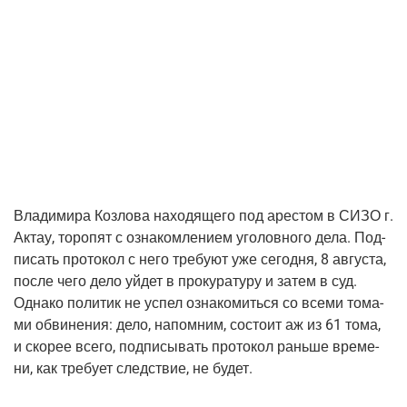
Вла­ди­ми­ра Коз­ло­ва нахо­дя­ще­го под аре­стом в СИЗО г.
Актау, торо­пят с озна­ком­ле­ни­ем уго­лов­но­го дела. Под­
пи­сать про­то­кол с него тре­бу­ют уже сего­дня, 8 авгу­ста,
после чего дело уйдет в про­ку­ра­ту­ру и затем в суд.
Одна­ко поли­тик не успел озна­ко­мить­ся со все­ми тома­
ми обви­не­ния: дело, напом­ним, состо­ит аж из 61 тома,
и ско­рее все­го, под­пи­сы­вать про­то­кол рань­ше вре­ме­
ни, как тре­бу­ет след­ствие, не будет.