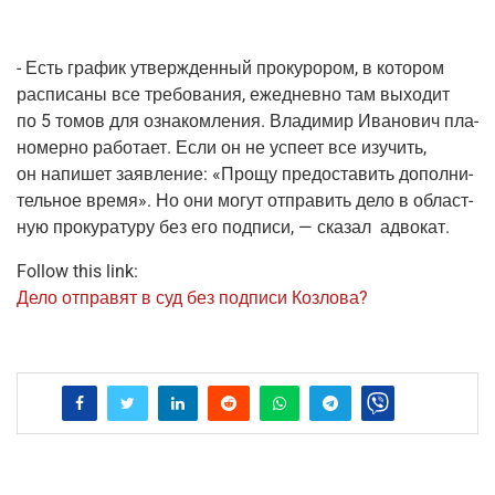
- Есть гра­фик утвер­жден­ный про­ку­ро­ром, в кото­ром
рас­пи­са­ны все тре­бо­ва­ния, еже­днев­но там выхо­дит
по 5 томов для озна­ком­ле­ния. Вла­ди­мир Ива­но­вич пла­
но­мер­но рабо­та­ет. Если он не успе­ет все изу­чить,
он напи­шет заяв­ле­ние: «Про­щу предо­ста­вить допол­ни­
тель­ное вре­мя». Но они могут отпра­вить дело в област­
ную про­ку­ра­ту­ру без его под­пи­си, — ска­зал адвокат.
Follow this link:
Дело отпра­вят в суд без под­пи­си Козлова?