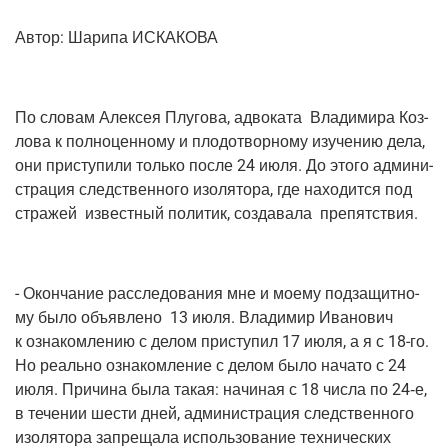
Автор: Шари­па ИСКАКОВА
По сло­вам Алек­сея Плу­го­ва, адво­ка­та Вла­ди­ми­ра Коз­
ло­ва к пол­но­цен­но­му и пло­до­твор­но­му изу­че­нию дела,
они при­сту­пи­ли толь­ко после 24 июля. До это­го адми­ни­
стра­ция след­ствен­но­го изо­ля­то­ра, где нахо­дит­ся под
стра­жей извест­ный поли­тик, созда­ва­ла препятствия.
- Окон­ча­ние рас­сле­до­ва­ния мне и мое­му под­за­щит­но­
му было объ­яв­ле­но 13 июля. Вла­ди­мир Ива­но­вич
к озна­ком­ле­нию с делом при­сту­пил 17 июля, а я с 18-го.
Но реаль­но озна­ком­ле­ние с делом было нача­то с 24
июля. При­чи­на была такая: начи­ная с 18 чис­ла по 24‑е,
в тече­нии шести дней, адми­ни­стра­ция след­ствен­но­го
изо­ля­то­ра запре­ща­ла исполь­зо­ва­ние тех­ни­че­ских