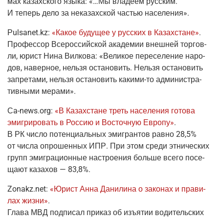
мах казах­ско­го язы­ка: «…Мы вла­де­ем рус­ским.
И теперь дело за нека­зах­ской частью населения».
Рulsanet.kz
:
«Какое буду­щее у рус­ских в Казах­стане»
.
Про­фес­сор Все­рос­сий­ской ака­де­мии внеш­ней тор­гов­
ли, юрист Нина Вил­ко­ва: «Вели­кое пере­се­ле­ние наро­
дов, навер­ное, нель­зя оста­но­вить. Нель­зя оста­но­вить
запре­та­ми, нель­зя оста­но­вить
каки­ми-то
адми­ни­стра­
тив­ны­ми мерами».
Сa-news
.org
:
«В Казах­стане треть насе­ле­ния гото­ва
эми­гри­ро­вать в Рос­сию и Восточ­ную Евро­пу»
.
В РК чис­ло потен­ци­аль­ных эми­гран­тов рав­но 28,5%
от чис­ла опро­шен­ных ИПР. При этом сре­ди этни­че­ских
групп эми­гра­ци­он­ные настро­е­ния боль­ше все­го посе­
ща­ют каза­хов — 83,8%.
Zonakz.net
:
«Юрист Анна Дани­ли­на о зако­нах и пра­ви­
лах жиз­ни»
.
Гла­ва МВД под­пи­сал при­каз об изъ­я­тии води­тель­ских