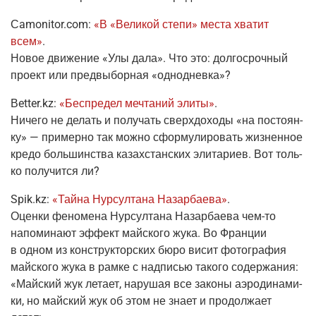
Сamonitor.com
:
«В «Вели­кой сте­пи» места хва­тит
всем»
.
Новое дви­же­ние «Улы дала». Что это: дол­го­сроч­ный
про­ект или пред­вы­бор­ная «одно­днев­ка»?
Вetter.kz
:
«Бес­пре­дел меч­та­ний эли­ты»
.
Ниче­го не делать и полу­чать сверх­до­хо­ды «на посто­ян­
ку» — при­мер­но так мож­но сфор­му­ли­ро­вать жиз­нен­ное
кре­до боль­шин­ства казах­стан­ских эли­та­ри­ев. Вот толь­
ко полу­чит­ся ли?
Spik.kz
:
«Тай­на Нур­сул­та­на Назар­ба­е­ва»
.
Оцен­ки фено­ме­на Нур­сул­та­на Назар­ба­е­ва
чем-то
напо­ми­на­ют эффект май­ско­го жука. Во Фран­ции
в одном из кон­струк­тор­ских бюро висит фото­гра­фия
май­ско­го жука в рам­ке с над­пи­сью тако­го содер­жа­ния:
«Май­ский жук лета­ет, нару­шая все зако­ны аэро­ди­на­ми­
ки, но май­ский жук об этом не зна­ет и про­дол­жа­ет