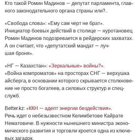
Кто такой Ромин Мади­нов — депу­тат пар­ла­мен­та, глав­
но­го зако­но­да­тель­но­го орга­на стра­ны или?..
«Сво­бо­да сло­ва»
:
«Ему сам черт не брат»
.
Ини­ци­а­тор бое­вых дей­ствий в сто­ли­це — нуро­та­но­вец
Ромин Мади­нов подо­зре­ва­ет­ся в рей­дер­ских захва­тах.
А он счи­та­ет, что «депу­тат­ский ман­дат — луч­
шая броня».
«НГ — Казах­стан»
:
«Зер­каль­ные» вой­ны?»
.
«Вой­на ком­про­ма­тов» на про­сто­рах СНГ — вер­хуш­ка
айс­бер­га, в осно­ва­нии кото­ро­го скры­ва­ет­ся столк­но­ве­
ние не про­сто бога­те­ев, а сило­вых струк­тур и спец­
служб.
Вetter.kz
:
«ККН — адепт энер­гии без­дей­ствия»
.
Речь идет о небезыз­вест­ном Келим­бе­то­ве Кай­ра­те
Нема­то­ви­че. В нуж­но­сти нынеш­не­го мини­стра эко­но­
ми­че­ско­го раз­ви­тия и тор­гов­ли кро­ет­ся одна из клю­че­
вых загадок.