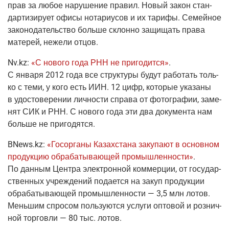
прав за любое нару­ше­ние пра­вил. Новый закон стан­
дар­ти­зи­ру­ет офи­сы нота­ри­усов и их тари­фы. Семей­ное
зако­но­да­тель­ство боль­ше склон­но защи­щать пра­ва
мате­рей, неже­ли отцов.
N
v.kz
:
«С ново­го года РНН не при­го­дит­ся»
.
С янва­ря 2012 года все струк­ту­ры будут рабо­тать толь­
ко с теми, у кого есть ИИН. 12 цифр, кото­рые ука­за­ны
в удо­сто­ве­ре­нии лич­но­сти спра­ва от фото­гра­фии, заме­
нят СИК и РНН. С ново­го года эти два доку­мен­та нам
боль­ше не пригодятся.
BNews.kz
:
«Госор­га­ны Казах­ста­на заку­па­ют в основ­ном
про­дук­цию обра­ба­ты­ва­ю­щей про­мыш­лен­но­сти»
.
По дан­ным Цен­тра элек­трон­ной ком­мер­ции, от госу­дар­
ствен­ных учре­жде­ний пода­ет­ся на закуп про­дук­ции
обра­ба­ты­ва­ю­щей про­мыш­лен­но­сти — 3,5 млн лотов.
Мень­шим спро­сом поль­зу­ют­ся услу­ги опто­вой и роз­нич­
ной тор­гов­ли — 80 тыс. лотов.