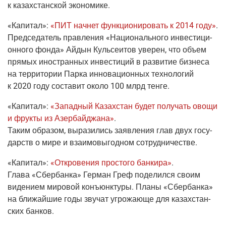
к казах­стан­ской экономике.
«Капи­тал»
:
«ПИТ нач­нет функ­ци­о­ни­ро­вать к 2014 году»
.
Пред­се­да­тель прав­ле­ния «Наци­о­наль­но­го инве­сти­ци­
он­но­го фон­да» Айдын Куль­се­и­тов уве­рен, что объ­ем
пря­мых ино­стран­ных инве­сти­ций в раз­ви­тие биз­не­са
на тер­ри­то­рии Пар­ка инно­ва­ци­он­ных тех­но­ло­гий
к 2020 году соста­вит око­ло 100 млрд тенге.
«Капи­тал»
:
«Запад­ный Казах­стан будет полу­чать ово­щи
и фрук­ты из Азер­бай­джа­на»
.
Таким обра­зом, выра­зи­лись заяв­ле­ния глав двух госу­
дарств о мире и вза­и­мо­вы­год­ном сотрудничестве.
«Капи­тал»
:
«Откро­ве­ния про­сто­го бан­ки­ра»
.
Гла­ва «Сбер­бан­ка» Гер­ман Греф поде­лил­ся сво­им
виде­ни­ем миро­вой конъ­юнк­ту­ры. Пла­ны «Сбер­бан­ка»
на бли­жай­шие годы зву­чат угро­жа­ю­ще для казах­стан­
ских банков.