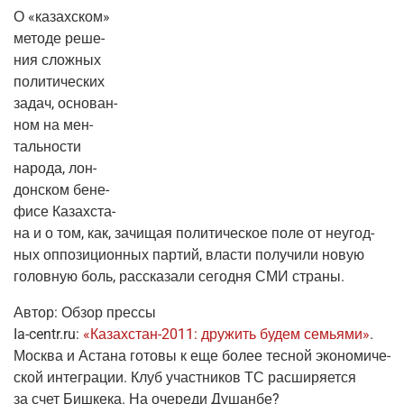
О «казах­ском»
мето­де реше­
ния слож­ных
поли­ти­че­ских
задач, осно­ван­
ном на мен­
таль­но­сти
наро­да, лон­
дон­ском бене­
фи­се Казах­ста­
на и о том, как, зачи­щая поли­ти­че­ское поле от неугод­
ных оппо­зи­ци­он­ных пар­тий, вла­сти полу­чи­ли новую
голов­ную боль, рас­ска­за­ли сего­дня СМИ страны.
Автор:
Обзор прес­сы
Ia-centr
.ru:
«
Казах­стан-2011
: дру­жить будем семья­ми»
.
Москва и Аста­на гото­вы к еще более тес­ной эко­но­ми­че­
ской инте­гра­ции. Клуб участ­ни­ков ТС рас­ши­ря­ет­ся
за счет Биш­ке­ка. На оче­ре­ди Душанбе?