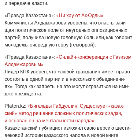
и пере­да­че власти.
«Прав­да Казах­ста­на»
:
«Ни хау от
Ак-Орды
»
.
Ком­му­ни­сты Алдам­жа­ро­ва уве­ре­ны, что власть, зачи­
щая поли­ти­че­ское поле от неугод­ных оппо­зи­ци­он­ных
пар­тий, полу­чи­ла новую голов­ную боль или, как гово­рит
моло­дежь, оче­ред­ную гер­ру
(гемор­рой
).
«Прав­да Казах­ста­на»
:
«
Онлайн-кон­фе­рен­ция
с Гази­зом
Алдам­жа­ро­вым»
.
Лидер КПК уве­рен, что «любой граж­да­нин име­ет пра­во
состо­ять в одной пар­тии и в несколь­ких объ­еди­не­ни­
ях». Тогда как запре­ты на это могут отра­зить­ся на ими­
дже президента.
Рlaton.kz
:
«Бигель­ды Габ­дул­лин: Суще­ству­ет «казах­
ский» метод реше­ния слож­ных поли­ти­че­ских задач,
и осно­ван он на мен­таль­но­сти наро­да»
.
Казах­стан­ский пуб­ли­цист изло­жил свою вер­сию шести­
ве­ко­вой исто­рии казах­ско­го наро­да в новой книге.