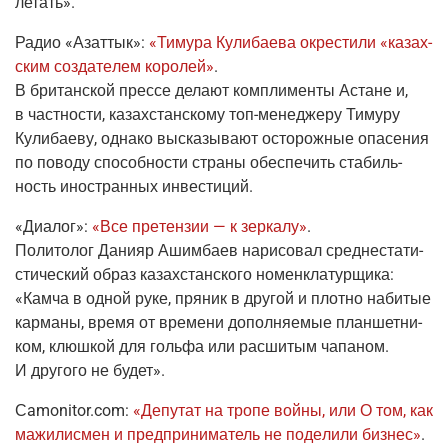
летать».
Радио «Азаттык»
:
«Тиму­ра Кули­ба­е­ва окре­сти­ли «казах­
ским созда­те­лем коро­лей»
.
В бри­тан­ской прес­се дела­ют ком­пли­мен­ты Астане и,
в част­но­сти, казах­стан­ско­му
топ-мене­дже­ру
Тиму­ру
Кули­ба­е­ву, одна­ко выска­зы­ва­ют осто­рож­ные опа­се­ния
по пово­ду спо­соб­но­сти стра­ны обес­пе­чить ста­биль­
ность ино­стран­ных инвестиций.
«Диа­лог»:
«Все пре­тен­зии — к зер­ка­лу»
.
Поли­то­лог Дани­яр Ашим­ба­ев нари­со­вал сред­не­ста­ти­
сти­че­ский образ казах­стан­ско­го номен­кла­тур­щи­ка:
«Кам­ча в одной руке, пря­ник в дру­гой и плот­но наби­тые
кар­ма­ны, вре­мя от вре­ме­ни допол­ня­е­мые план­шет­ни­
ком, клюш­кой для голь­фа или рас­ши­тым чапа­ном.
И дру­го­го не будет».
Сamonitor.com
:
«Депу­тат на тро­пе вой­ны, или О том, как
мажи­лис­мен и пред­при­ни­ма­тель не поде­ли­ли биз­нес»
.