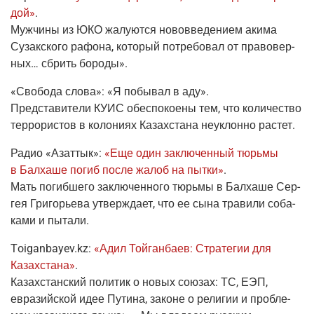
дой»
.
Муж­чи­ны из ЮКО жалу­ют­ся ново­вве­де­ни­ем аки­ма
Сузак­ско­го рафо­на, кото­рый потре­бо­вал от пра­во­вер­
ных… сбрить бороды».
«Сво­бо­да сло­ва»
:
«Я побы­вал в аду»
.
Пред­ста­ви­те­ли КУИС обес­по­ко­е­ны тем, что коли­че­ство
тер­ро­ри­стов в коло­ни­ях Казах­ста­на неуклон­но растет.
Радио «Азаттык»
:
«Еще один заклю­чен­ный тюрь­мы
в Бал­ха­ше погиб после жалоб на пыт­ки»
.
Мать погиб­ше­го заклю­чен­но­го тюрь­мы в Бал­ха­ше Сер­
гея Гри­го­рье­ва утвер­жда­ет, что ее сына тра­ви­ли соба­
ка­ми и пытали.
Тoiganbayev.k
z
:
«Адил Той­ган­ба­ев: Стра­те­гии для
Казах­ста­на»
.
Казах­стан­ский поли­тик о новых сою­зах: ТС, ЕЭП,
евразий­ской идее Пути­на, законе о рели­гии и про­бле­