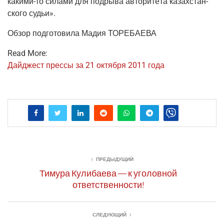
каки­ми-то
сила­ми для под­ры­ва авто­ри­те­та казах­стан­
ско­го судьи».
Обзор под­го­то­ви­ла Мадия ТОРЕБАЕВА
Read More:
Дай­джест прес­сы за 21 октяб­ря 2011 года
ПРЕДЫДУЩИЙ
Тимура Кулибаева — к уголовной
ответственности!
СЛЕДУЮЩИЙ