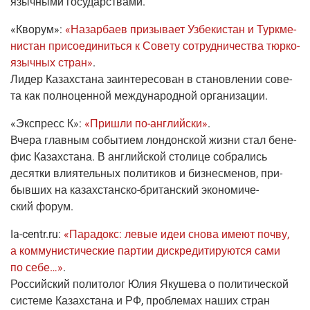
языч­ны­ми государствами.
«Кво­рум»
:
«Назар­ба­ев при­зы­ва­ет Узбе­ки­стан и Турк­ме­
ни­стан при­со­еди­нить­ся к Сове­ту сотруд­ни­че­ства тюр­ко­
языч­ных стран»
.
Лидер Казах­ста­на заин­те­ре­со­ван в ста­нов­ле­нии сове­
та как пол­но­цен­ной меж­ду­на­род­ной организации.
«Экс­пресс К»
:
«При­шли
по-англий­ски
»
.
Вче­ра глав­ным собы­ти­ем лон­дон­ской жиз­ни стал бене­
фис Казах­ста­на. В англий­ской сто­ли­це собра­лись
десят­ки вли­я­тель­ных поли­ти­ков и биз­не­сме­нов, при­
быв­ших на
казах­стан­ско-бри­тан­ский
эко­но­ми­че­
ский форум.
Ia-centr
.ru
:
«Пара­докс: левые идеи сно­ва име­ют поч­ву,
а ком­му­ни­сти­че­ские пар­тии дис­кре­ди­ти­ру­ют­ся сами
по себе…»
.
Рос­сий­ский поли­то­лог Юлия Яку­ше­ва о поли­ти­че­ской
систе­ме Казах­ста­на и РФ, про­бле­мах наших стран