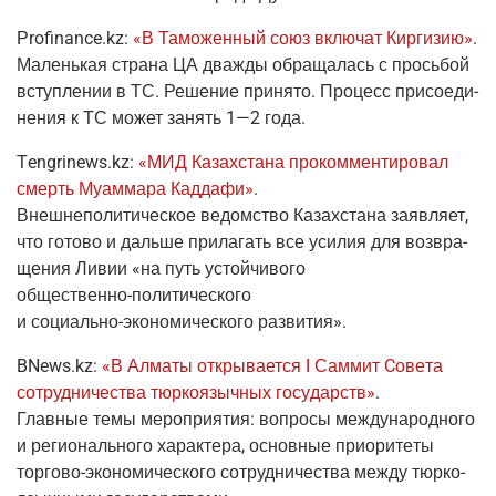
Рrofinance.kz
:
«В Тамо­жен­ный союз вклю­чат Кир­ги­зию»
.
Малень­кая стра­на ЦА два­жды обра­ща­лась с прось­бой
вступ­ле­нии в ТС. Реше­ние при­ня­то. Про­цесс при­со­еди­
не­ния к ТС может занять 1—2 года.
Тengrinews.kz
:
«МИД Казах­ста­на про­ком­мен­ти­ро­вал
смерть Муам­ма­ра Кад­да­фи»
.
Внеш­не­по­ли­ти­че­ское ведом­ство Казах­ста­на заяв­ля­ет,
что гото­во и даль­ше при­ла­гать все уси­лия для воз­вра­
ще­ния Ливии «на путь устой­чи­во­го
обще­ствен­но-поли­ти­че­ско­го
и
соци­аль­но-эко­но­ми­че­ско­го
развития».
BNews.kz
:
«В Алма­ты откры­ва­ет­ся I Сам­мит Cове­та
сотруд­ни­че­ства тюр­ко­языч­ных госу­дарств»
.
Глав­ные темы меро­при­я­тия: вопро­сы меж­ду­на­род­но­го
и реги­о­наль­но­го харак­те­ра, основ­ные при­о­ри­те­ты
тор­го­во-эко­но­ми­че­ско­го
сотруд­ни­че­ства меж­ду тюр­ко­