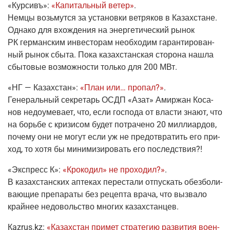
«Кур­сивъ»
:
«Капи­таль­ный ветер»
.
Нем­цы возь­мут­ся за уста­нов­ки вет­ря­ков в Казах­стане.
Одна­ко для вхож­де­ния на энер­ге­ти­че­ский рынок
РК гер­ман­ским инве­сто­рам необ­хо­дим гаран­ти­ро­ван­
ный рынок сбы­та. Пока казах­стан­ская сто­ро­на нашла
сбы­то­вые воз­мож­но­сти толь­ко для 200 МВт.
«НГ — Казах­стан»
:
«План или… про­пал?»
.
Гене­раль­ный сек­ре­тарь ОСДП «Азат» Амир­жан Коса­
нов недо­уме­ва­ет, что, если гос­по­да от вла­сти зна­ют, что
на борь­бе с кри­зи­сом будет потра­че­но 20 мил­ли­ар­дов,
поче­му они не могут если уж не предот­вра­тить его при­
ход, то хотя бы мини­ми­зи­ро­вать его последствия?!
«Экс­пресс К»
:
«Кро­ко­дил» не про­хо­дил?»
.
В казах­стан­ских апте­ках пере­ста­ли отпус­кать обез­бо­ли­
ва­ю­щие пре­па­ра­ты без рецеп­та вра­ча, что вызва­ло
край­нее недо­воль­ство мно­гих казахстанцев.
Кazrus.kz
:
«Казах­стан при­мет стра­те­гию раз­ви­тия воен­