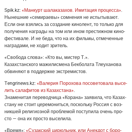
Spik.kz
:
«Ман­курт шала­ка­за­хов. Ими­та­ция про­цес­са»
.
Нынеш­ние «семи­ра­е­вы» сомне­ния не испы­ты­ва­ют.
Если они взя­лись за созда­ние кино­лент, то толь­ко для
полу­че­ния награ­ды на том или ином пре­стиж­ном кино­
фе­сти­ва­ле. И не беда, что на их филь­мы, отме­чен­ные
награ­да­ми, не ходит зритель.
«Сво­бо­да сло­ва»
:
«Кто вы, мистер Т.».
Казах­стан­ско­го мажи­лис­ме­на Бек­бо­ла­та Тле­уха­но­ва
обви­ня­ют в под­держ­ке экстремистов.
Тengrinews.kz:
«Вале­рия Поро­хо­ва посо­ве­то­ва­ла высе­
лить сала­фи­тов из Казах­ста­на»
.
Зна­ме­ни­тая пере­вод­чи­ца «Кора­на» заяви­ла, что Казах­
ста­ну не сто­ит цере­мо­нить­ся, посколь­ку Рос­сия с воз­
ник­шей рели­ги­оз­ной про­бле­мой посту­пи­ла очень про­
сто — она их про­сто выселила.
«Вре­мя»
:
«Сузак­ский цирюль­ник, или Анек­дот с боро­