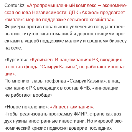
Сontur.kz
:
«Агро­про­мыш­лен­ный ком­плекс — эко­но­ми­че­
ская осно­ва Неза­ви­си­мо­сти: ДПК «Ак жол» пред­ла­га­ет
ком­плекс мер по под­держ­ке сель­ско­го хозяй­ства»
.
Фер­ме­ры про­тив поваль­но­го увле­че­ния госу­дар­ствен­
ных инсти­ту­тов гиган­то­ма­ни­ей и доро­го­сто­я­щи­ми про­
ек­та­ми в ущерб под­держ­ке мало­му и сред­не­му биз­не­су
на селе.
«Кур­сивъ»:
«Кули­ба­ев: В нац­ком­па­ни­ях РК, вхо­дя­щих
в состав фон­да “
Самрук-Казы­на
”, не рабо­та­ют инно­ва­
ции»
.
По мне­нию гла­вы гос­фон­да «
Самрук-Казы­на
», в нац­
ком­па­ни­ях РК, вхо­дя­щих в состав ФНБ, «инно­ва­ции
не рабо­та­ют вообще».
«Новое поко­ле­ние»
:
«
Инвест-кам­па­ния
»
.
Что­бы реа­ли­зо­вать про­грам­му ФИИР, стране как воз­
дух нуж­ны ино­стран­ные инве­сти­ции. Но миро­вой эко­
но­ми­че­ский кри­зис под­ко­сил дове­рие послед­них