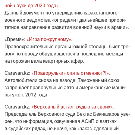
ной нау­ки до 2020 года»
.
Дан­ный доку­мент по утвер­жде­нию казах­стан­ско­го
воен­но­го ведом­ства «опре­де­лит даль­ней­шее при­о­ри­
тет­ное направ­ле­ние раз­ви­тия воен­ной нау­ки в армии».
«Вре­мя»
:
«Игра
по-круп­но­му
»
.
Пра­во­охра­ни­тель­ные орга­ны южной сто­ли­цы бьют тре­
во­гу по пово­ду обру­шив­ше­го­ся в послед­ние меся­цы
на горо­жан вала квар­тир­ных афер.
Сaravan.kz
:
«Пра­во­руль­ки» опять отме­ня­ют?!»
.
Авто­лю­би­те­ли сно­ва на взво­де!
Тамо­жен­ный союз
запре­ща­ет пра­во­руль­ные авто и аме­ри­кан­ские маши­
ны уже с 2012 года.
Сaravan.kz
:
«Вер­хов­ный встал гру­дью за сво­их»
.
Пред­се­да­тель Вер­хов­но­го суда Бек­тас Бек­на­за­ров уве­
рен, что инфор­ма­ция, озву­чен­ная АСиП о взят­ках
в судей­ских рядах, не ина­че, как «заказ, сде­лан­ный