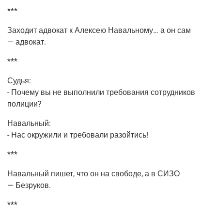
***
Захо­дит адво­кат к Алек­сею Наваль­но­му… а он сам
— адвокат.
***
Судья:
- Поче­му вы не выпол­ни­ли тре­бо­ва­ния сотруд­ни­ков
полиции?
Наваль­ный:
- Нас окру­жи­ли и тре­бо­ва­ли разойтись!
***
Наваль­ный пишет, что он на сво­бо­де, а в СИЗО
— Безруков.
***