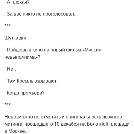
- А плохая?
- За вас никто не проголосовал.
***
Шут­ка дня:
- Пой­дешь в кино на новый фильм «Мис­сия
невыполнима»?
- Нет.
- Там Кремль взрывают.
- Когда премьера?
***
Невоз­мож­но не отме­тить и ори­ги­наль­ность лозун­гов
митин­га, про­шед­ше­го 10 декаб­ря на Болот­ной пло­ща­ди
в Москве.