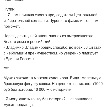
Путин:
— Я вам при­шлю сво­е­го пред­се­да­те­ля Цен­траль­ной
изби­ра­тель­ной комис­сии, Чуров его фами­лия, он вам
поможет.
Через десять дней вновь зво­нок из аме­ри­кан­ско­го
Бело­го дома в рос­сий­ский:
- Вла­ди­мир Вла­ди­ми­ро­вич, спа­си­бо, во всех 50 шта­тах
с неболь­шим пре­иму­ще­ством, но уве­рен­но лиди­ру­ет
«Еди­ная Россия».
***
Мужик захо­дит в мага­зин суве­ни­ров. Видит малень­кую
брон­зо­вую фигур­ку кош­ки. На цен­ни­ке напи­са­но: «1000
руб без исто­рии, 10 000 — с историей».
- Я могу купить кош­ку без исто­рии? — спра­ши­ва­ет
мужик продавца.