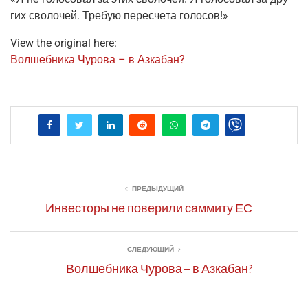
гих сво­ло­чей. Тре­бую пере­сче­та голосов!»
View the original here:
Вол­шеб­ни­ка Чуро­ва – в Азкабан?
ПРЕДЫДУЩИЙ
Инвесторы не поверили саммиту ЕС
СЛЕДУЮЩИЙ
Волшебника Чурова – в Азкабан?