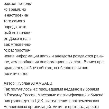
ре­жа­ет не толь­
ко вре­мя, но
и настро­е­ние
того само­го
наро­да, кото­
рый его сочи­ня­
ет. Даже в наш
век мгно­вен­но­
го рас­про­стра­
не­ния инфор­ма­ции шут­ки и анек­до­ты рож­да­ют­ся рань­
ше, чем сооб­ще­ния инфор­ма­ци­он­ных лент. В смех пре­
вра­ща­ет­ся любое собы­тие, осо­бен­но если оно
политическое.
Автор:
Нур­лан АТАМБАЕВ
Так полу­чи­лось и с про­шед­ши­ми недав­но выбо­ра­ми
в Гос­ду­му Рос­сии. Мас­со­вые фаль­си­фи­ка­ции, объ­яс­не­
ния руко­вод­ства ЦИК, выступ­ле­ния про­крем­лев­ских
моло­деж­ных орга­ни­за­ций, митин­ги про­те­ста, аре­сты