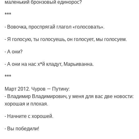
малень­кий брон­зо­вый единорос?
***
- Вовоч­ка, про­спря­гай гла­гол «голо­со­вать».
- Я голо­сую, ты голо­су­ешь, он голо­су­ет, мы голосуем.
- А они?
- А они на нас х*й кла­дут, Марьиванна.
***
Март 2012. Чуров — Пути­ну:
- Вла­ди­мир Вла­ди­ми­ро­вич, у меня для вас две ново­сти:
хоро­шая и плохая.
- Нач­ни­те с хорошей.
- Вы победили!