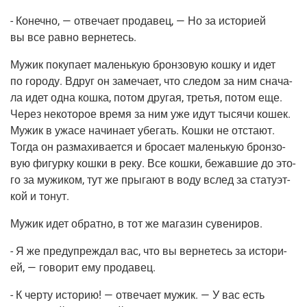
- Конеч­но, — отве­ча­ет про­да­вец, — Но за исто­ри­ей
вы все рав­но вернетесь.
Мужик поку­па­ет малень­кую брон­зо­вую кош­ку и идет
по горо­ду. Вдруг он заме­ча­ет, что сле­дом за ним сна­ча­
ла идет одна кош­ка, потом дру­гая, тре­тья, потом еще.
Через неко­то­рое вре­мя за ним уже идут тыся­чи кошек.
Мужик в ужа­се начи­на­ет убе­гать. Кош­ки не отста­ют.
Тогда он раз­ма­хи­ва­ет­ся и бро­са­ет малень­кую брон­зо­
вую фигур­ку кош­ки в реку. Все кош­ки, бежав­шие до это­
го за мужи­ком, тут же пры­га­ют в воду вслед за ста­ту­эт­
кой и тонут.
Мужик идет обрат­но, в тот же мага­зин сувениров.
- Я же пре­ду­пре­ждал вас, что вы вер­не­тесь за исто­ри­
ей, — гово­рит ему продавец.
- К чер­ту исто­рию! — отве­ча­ет мужик. — У вас есть