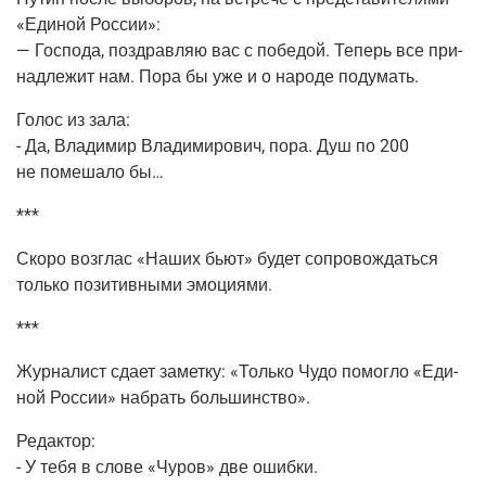
«Еди­ной Рос­сии»:
— Гос­по­да, поздрав­ляю вас с побе­дой. Теперь все при­
над­ле­жит нам. Пора бы уже и о наро­де подумать.
Голос из зала:
- Да, Вла­ди­мир Вла­ди­ми­ро­вич, пора. Душ по 200
не поме­ша­ло бы…
***
Ско­ро воз­глас «Наших бьют» будет сопро­вож­дать­ся
толь­ко пози­тив­ны­ми эмоциями.
***
Жур­на­лист сда­ет замет­ку: «Толь­ко Чудо помог­ло «Еди­
ной Рос­сии» набрать большинство».
Редак­тор:
- У тебя в сло­ве «Чуров» две ошибки.