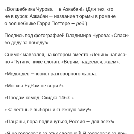
«Вол­шеб­ни­ка Чуро­ва — в Азка­бан!»
(Для
тех, кто
не в кур­се: Азка­бан — назва­ние тюрь­мы в романе
о вол­шеб­ни­ке Гар­ри Пот­те­ре —
ред
.)
Под­пись под фото­гра­фи­ей Вла­ди­ми­ра Чуро­ва: «Спа­си­
бо деду за победу!»
Сни­мок мав­зо­лея, на кото­ром вме­сто «Ленин» напи­са­
но «Путин», ниже сло­ган: «Верим, наде­ем­ся, ждем».
«Мед­ве­дев — юрист раз­го­вор­но­го жанра.
«Москва ЕдРам не верит!»
«Про­дам комод. Скид­ка 146%.»
«За чест­ные выбо­ры и снеж­ную зиму!»
«Паца­ны, пора подви­нуть­ся, Рос­сия — для всех!»
«Я не голо­со­вал за этих сво­ло­чей! Я голо­со­вал за дру­