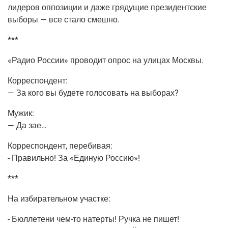
лиде­ров оппо­зи­ции и даже гря­ду­щие пре­зи­дент­ские
выбо­ры — все ста­ло смешно.
***
«Радио Рос­сии» про­во­дит опрос на ули­цах Москвы.
Кор­ре­спон­дент:
— За кого вы буде­те голо­со­вать на выборах?
Мужик:
— Да зае…
Кор­ре­спон­дент, пере­би­вая:
- Пра­виль­но! За «Еди­ную Россию»!
***
На изби­ра­тель­ном участке:
- Бюл­ле­те­ни
чем-то
натер­ты! Руч­ка не пишет!