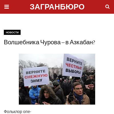
ЗАГРАНБЮРО
НОВОСТИ
Волшебника Чурова – в Азкабан?
Фольк­лор опе­