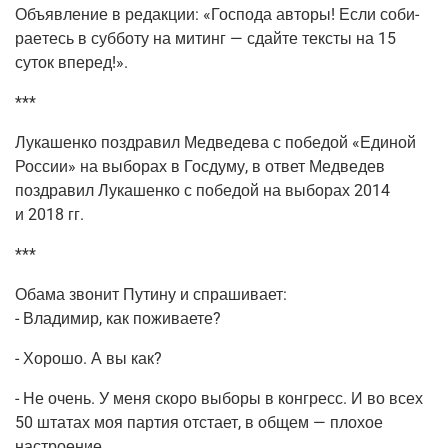
Объ­яв­ле­ние в редак­ции: «Гос­по­да авто­ры! Если соби­
ра­е­тесь в суб­бо­ту на митинг — сдай­те тек­сты на 15
суток вперед!».
***
Лука­шен­ко поздра­вил Мед­ве­де­ва с побе­дой «Еди­ной
Рос­сии» на выбо­рах в Гос­ду­му, в ответ Мед­ве­дев
поздра­вил Лука­шен­ко с побе­дой на выбо­рах 2014
и 2018 гг.
***
Оба­ма зво­нит Пути­ну и спра­ши­ва­ет:
- Вла­ди­мир, как поживаете?
- Хоро­шо. А вы как?
- Не очень. У меня ско­ро выбо­ры в кон­гресс. И во всех
50 шта­тах моя пар­тия отста­ет, в общем — пло­хое
настроение.