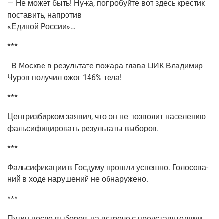
— Не может быть!
Ну-ка
, попро­буй­те вот здесь кре­стик
поста­вить, напро­тив
«Еди­ной России»…
***
- В Москве в резуль­та­те пожа­ра гла­ва ЦИК Вла­ди­мир
Чуров полу­чил ожог 146% тела!
***
Цен­триз­бир­ком заявил, что он не поз­во­лит насе­ле­нию
фаль­си­фи­ци­ро­вать резуль­та­ты выборов.
***
Фаль­си­фи­ка­ции в Гос­ду­му про­шли успеш­но. Голо­со­ва­
ний в ходе нару­ше­ний не обнаружено.
***
Путин после выбо­ров, на встре­че с пред­ста­ви­те­ля­ми