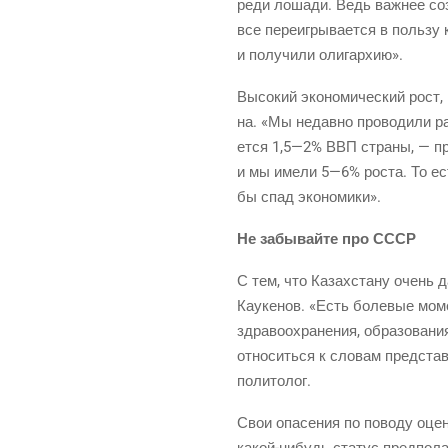
ре­ди лоша­ди. Ведь важ­нее соз
все пере­иг­ры­ва­ет­ся в поль­зу 
и полу­чи­ли олигархию».
Высо­кий эко­но­ми­че­ский рост
на. «Мы недав­но про­во­ди­ли ра
ет­ся 1,5—2% ВВП стра­ны, — пр
и мы име­ли 5—6% роста. То ест
бы спад экономики».
Не забы­вай­те про СССР
С тем, что Казах­ста­ну очень д
Кау­ке­нов. «Есть боле­вые моме
здра­во­охра­не­ния, обра­зо­ва­н
отно­сить­ся к сло­вам пред­ста
политолог.
Свои опа­се­ния по пово­ду оце­н
какой-нибудь
ста­тус пред­по­ла