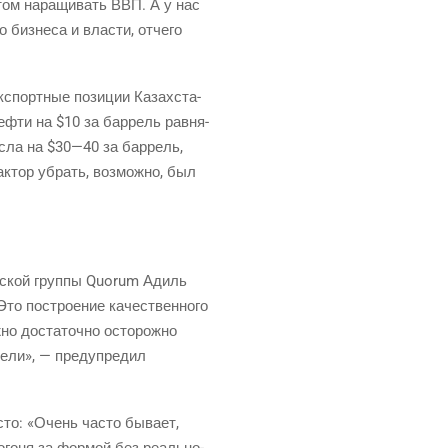
отом нара­щи­вать ВВП. А у нас
о биз­не­са и вла­сти, отче­го
кс­порт­ные пози­ции Казах­ста­
неф­ти на $10 за бар­рель рав­ня­
с­ла на $30—40 за бар­рель,
­тор убрать, воз­мож­но, был
­че­ской груп­пы Quorum Адиль
то постро­е­ние каче­ствен­но­го
ж­но доста­точ­но осто­рож­но
цели», — пре­ду­пре­дил
­сто: «Очень часто быва­ет,
 пого­ня за фор­мой без реаль­но­