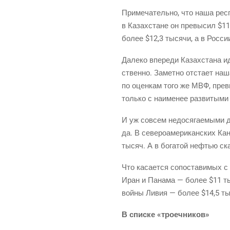
При­ме­ча­тель­но, что наша рес­
в Казах­стане он пре­вы­сил $11
более $12,3 тыся­чи, а в Рос­си
Дале­ко впе­ре­ди Казах­ста­на и
ствен­но. Замет­но отста­ет наш
по оцен­кам того же МВФ, пре­вы
толь­ко с наи­ме­нее раз­ви­ты­м
И уж совсем недо­ся­га­е­мы­ми 
да. В севе­ро­аме­ри­кан­ских Ка
тысяч. А в бога­той нефтью скан
Что каса­ет­ся сопо­ста­ви­мых 
Иран и Пана­ма — более $11 тыся
вой­ны Ливия — более $14,5 тыся
В спис­ке «тро­еч­ни­ков»