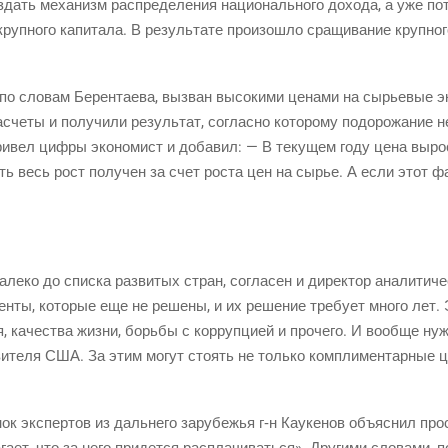
дать меха­низм рас­пре­де­ле­ния наци­о­наль­но­го дохо­да, а уже п
круп­но­го капи­та­ла. В резуль­та­те про­изо­шло сра­щи­ва­ние круп­но­г
, по сло­вам Берен­та­е­ва, вызван высо­ки­ми цена­ми на сырье­вые э
с­че­ты и полу­чи­ли резуль­тат, соглас­но кото­ро­му подо­ро­жа­ние 
и­вел циф­ры эко­но­мист и доба­вил: — В теку­щем году цена выро
ь весь рост полу­чен за счет роста цен на сырье. А если этот фак
але­ко до спис­ка раз­ви­тых стран, согла­сен и дирек­тор ана­ли­ти
н­ты, кото­рые еще не реше­ны, и их реше­ние тре­бу­ет мно­го лет. Э
ия, каче­ства жиз­ни, борь­бы с кор­руп­ци­ей и про­че­го. И вооб­ще ну
­ви­те­ля США. За этим могут сто­ять не толь­ко ком­пли­мен­тар­ные 
ок экс­пер­тов из даль­не­го зару­бе­жья
г‑н
Кау­ке­нов объ­яс­нил про
­га­ет, что за него при­дет­ся рас­пла­чи­вать­ся». Дру­ги­ми сло­ва­ми,