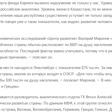
ер­та фон­да Кар­не­ги вызва­ло недо­уме­ние не толь­ко у нас. Уди­в
ос­сий­ские ана­ли­ти­ки. Уро­вень жиз­ни в Казах­стане, по их мне­н
­ле­ния наша рес­пуб­ли­ка суще­ствен­но усту­па­ет не толь­ко запа
е гово­ря уже о таких пока­за­те­лях, как индекс раз­ви­тия чело­ве­че­
­но­ми­че­ских иссле­до­ва­ний «Центр раз­ви­тия» Вале­рий Миро­нов 
­тин­гах стра­ны обыч­но рас­по­ла­га­ют по ВВП на душу насе­ле­ния
по­соб­но­сти. Послед­ний фак­тор важ­но учи­ты­вать, пото­му что в р
­рым при­чи­нам», — пояс­нил он.
ом месте нахо­дит­ся Люк­сем­бург с пока­за­те­лем $75 тысяч. За ним
стра­ны, мно­гие из кото­рых вхо­дят в ОЭСР. «Для того что­бы вх
 бы $30 тысяч на душу насе­ле­ния, — пола­га­ет Миро­нов. — В нее п
ю и Грецию».
жи­ва­ет­ся руко­во­ди­тель ана­ли­ти­че­ско­го отде­ла ГК Broco Алек­
ми­че­ски раз­ви­тые стра­ны. По дан­ным МВФ, к этой груп­пе отно­сят
ост­ро­ва, Вати­кан, Вели­ко­бри­та­ния, Гер­ма­ния, Гре­ция, Гон­конг,