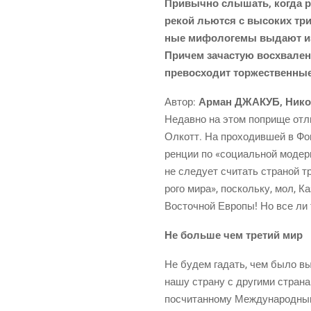
При­выч­но слы­шать, когда ре
рекой льют­ся с высо­ких три
ные мифо­ло­ге­мы выда­ют из
При­чем зача­стую вос­хва­ле­н
пре­вос­хо­дит тор­же­ствен­н
Автор:
Арман ДЖАКУБ, Нико
Недав­но на этом попри­ще отли
Олкотт. На про­хо­див­шей в Фон­
рен­ции по «соци­аль­ной модер­н
не сле­ду­ет счи­тать стра­ной т
ро­го мира», посколь­ку, мол, Ка
Восточ­ной Евро­пы! Но все ли 
Не боль­ше чем тре­тий мир
Не будем гадать, чем было вызва
нашу стра­ну с дру­ги­ми стра­на
посчи­тан­но­му Меж­ду­на­род­н