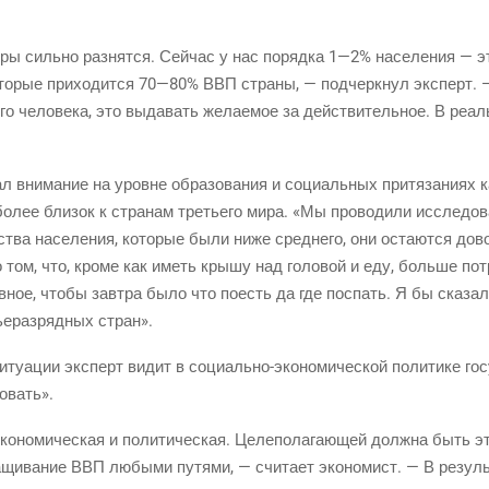
ры силь­но раз­нят­ся. Сей­час у нас поряд­ка 1—2% насе­ле­ния — э
то­рые при­хо­дит­ся 70—80% ВВП стра­ны, — под­черк­нул экс­перт. 
го чело­ве­ка, это выда­вать жела­е­мое за дей­стви­тель­ное. В реаль
л вни­ма­ние на уровне обра­зо­ва­ния и соци­аль­ных при­тя­за­ни­ях 
 более бли­зок к стра­нам тре­тье­го мира. «Мы про­во­ди­ли иссле­до­в
тва насе­ле­ния, кото­рые были ниже сред­не­го, они оста­ют­ся дов
 том, что, кро­ме как иметь кры­шу над голо­вой и еду, боль­ше потр
в­ное, что­бы зав­тра было что поесть да где поспать. Я бы ска­зал,
е­раз­ряд­ных стран».
ситу­а­ции экс­перт видит в
соци­аль­но-эко­но­ми­че­ской
поли­ти­ке гос
о­вать».
ко­но­ми­че­ская и поли­ти­че­ская. Целе­по­ла­га­ю­щей долж­на быть э
­щи­ва­ние ВВП любы­ми путя­ми, — счи­та­ет эко­но­мист. — В резуль­