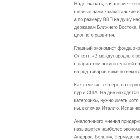
Надо ска­зать, заяв­ле­ние экс­п
шен­ные нами казах­стан­ские и р
а по раз­ме­ру ВВП на душу насе
дер­жа­вам Ближ­не­го Восто­ка. Н
ци­он­но­го развития.
Глав­ный эко­но­мист фон­да эко
Олкотт. «В меж­ду­на­род­ных рей
с пари­те­том поку­па­тель­ной с
на ряд това­ров ниже по неко­то
Как отме­тил экс­перт, на пер­в
пур и США. На дне нахо­дят­ся 
кате­го­рию», нуж­но иметь хотя
ны, вклю­чая Ита­лию, Испа­ни
Ана­ло­гич­но­го мне­ния при­дер­
назы­ва­ют­ся наи­бо­лее эко­но­
Андор­ра, Бель­гия, Бер­муд­ские 