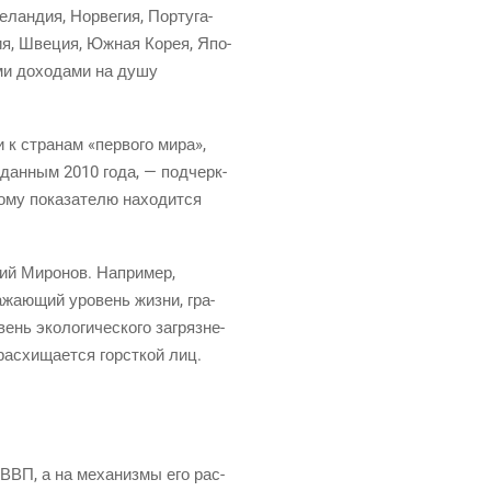
ан­дия, Нор­ве­гия, Пор­ту­га­
­рия, Шве­ция, Южная Корея, Япо­
и­ми дохо­да­ми на душу
 к стра­нам «пер­во­го мира»,
дан­ным 2010 года, — под­черк­
­му пока­за­те­лю нахо­дит­ся
­рий Миро­нов. Напри­мер,
­жа­ю­щий уро­вень жиз­ни, гра­
нь эко­ло­ги­че­ско­го загряз­не­
с­хи­ща­ет­ся горст­кой лиц.
 ВВП, а на меха­низ­мы его рас­