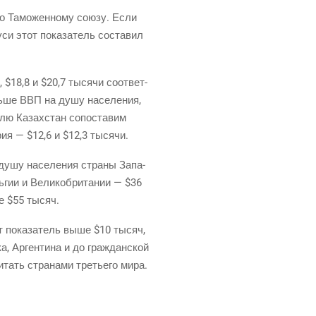
 по Тамо­жен­но­му сою­зу. Если
­си этот пока­за­тель соста­вил
, $18,8 и $20,7 тыся­чи соот­вет­
оль­ше ВВП на душу насе­ле­ния,
­лю Казах­стан сопо­ста­вим
­рия — $12,6 и $12,3 тысячи.
 душу насе­ле­ния стра­ны Запа­
­гии и Вели­ко­бри­та­нии — $36
ее $55 тысяч.
от пока­за­тель выше $10 тысяч,
, Арген­ти­на и до граж­дан­ской
тать стра­на­ми тре­тье­го мира.