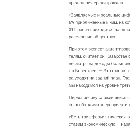
пре­де­ле­ния сре­ди граждан.
«Заяв­ля­е­мые и реаль­ные циф­
6% при­бли­жен­ные к ним, на ко
$11 тысяч при­хо­дит­ся на одно­
рас­сло­е­ние общества».
При этом экс­перт акцен­ти­ро­ва
те­лям, счи­та­ет он, Казах­стан
несмот­ря на дохо­ды боль­шин­с
г‑н
Берен­та­ев. — Это гово­рит о
ра ухо­дят на зад­ний план. Гла
мы нахо­дим­ся на уровне тре­ть
Пер­во­при­чи­ну сло­жив­шей­ся 
ее необ­хо­ди­мо «пере­ори­ен­ти­р
«Есть три сфе­ры: эти­че­ская, э
ста­вим эко­но­ми­че­скую — нара