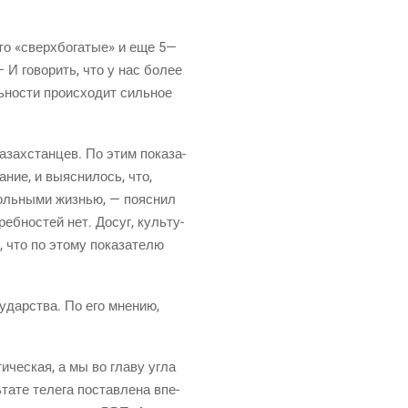
то «сверх­бо­га­тые» и еще 5—
— И гово­рить, что у нас более
­но­сти про­ис­хо­дит силь­ное
казах­стан­цев. По этим пока­за­
а­ние, и выяс­ни­лось, что,
оль­ны­ми жиз­нью, — пояс­нил
еб­но­стей нет. Досуг, куль­ту­
 что по это­му пока­за­те­лю
у­дар­ства. По его мне­нию,
ти­че­ская, а мы во гла­ву угла
та­те теле­га постав­ле­на впе­