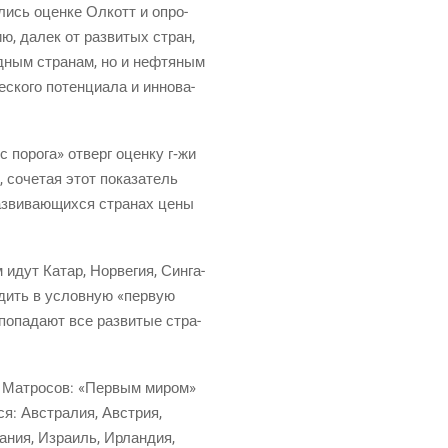
и­лись оцен­ке Олкотт и опро­
ию, далек от раз­ви­тых стран,
д­ным стра­нам, но и неф­тя­ным
ско­го потен­ци­а­ла и инно­ва­
«с поро­га» отверг оцен­ку
г‑жи
, соче­тая этот пока­за­тель
аз­ви­ва­ю­щих­ся стра­нах цены
 идут Катар, Нор­ве­гия, Син­га­
о­дить в услов­ную «первую
опа­да­ют все раз­ви­тые стра­
сей Мат­ро­сов: «Пер­вым миром»
­ся: Австра­лия, Австрия,
 Дания, Изра­иль, Ирлан­дия,