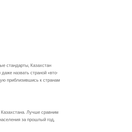
ные стан­дар­ты, Казах­стан
зя даже назвать стра­ной «вто­
ную при­бли­зив­шись к стра­нам
 Казах­ста­на. Луч­ше срав­ним
 насе­ле­ния за про­шлый год,