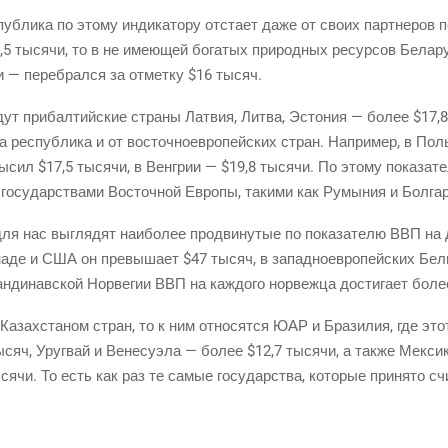
пуб­ли­ка по это­му инди­ка­то­ру отста­ет даже от сво­их парт­не­ров
,5 тыся­чи, то в не име­ю­щей бога­тых при­род­ных ресур­сов Бела­ру
и — пере­брал­ся за отмет­ку $16 тысяч.
дут при­бал­тий­ские стра­ны Лат­вия, Лит­ва, Эсто­ния — более $17,8
а рес­пуб­ли­ка и от восточ­но­ев­ро­пей­ских стран. Напри­мер, в П
­сил $17,5 тыся­чи, в Вен­грии — $19,8 тыся­чи. По это­му пока­за­те
и госу­дар­ства­ми Восточ­ной Евро­пы, таки­ми как Румы­ния и Бол­га
для нас выгля­дят наи­бо­лее про­дви­ну­тые по пока­за­те­лю ВВП на
на­де и США он пре­вы­ша­ет $47 тысяч, в запад­но­ев­ро­пей­ских Бель
­ди­нав­ской Нор­ве­гии ВВП на каж­до­го нор­веж­ца дости­га­ет бол
с Казах­ста­ном стран, то к ним отно­сят­ся ЮАР и Бра­зи­лия, где эт
ч, Уруг­вай и Вене­су­э­ла — более $12,7 тыся­чи, а так­же Мек­си­ка
­чи. То есть как раз те самые госу­дар­ства, кото­рые при­ня­то счи­