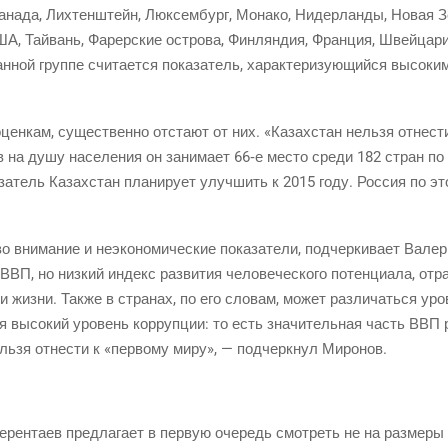
на­да, Лих­тен­штейн, Люк­сем­бург, Мона­ко, Нидер­лан­ды, Новая Зел
США, Тай­вань, Фарер­ские ост­ро­ва, Фин­лян­дия, Фран­ция, Швей­ца
­ной груп­пе счи­та­ет­ся пока­за­тель, харак­те­ри­зу­ю­щий­ся высо­к
ен­кам, суще­ствен­но отста­ют от них. «Казах­стан нель­зя отне­сти
ов на душу насе­ле­ния он зани­ма­ет
66‑е
место сре­ди 182 стран по 
а­тель Казах­стан пла­ни­ру­ет улуч­шить к 2015 году. Рос­сия по это
во вни­ма­ние и не­экономические пока­за­те­ли, под­чер­ки­ва­ет Вале
, но низ­кий индекс раз­ви­тия чело­ве­че­ско­го потен­ци­а­ла, отра
ти жиз­ни. Так­же в стра­нах, по его сло­вам, может раз­ли­чать­ся уро­ве
высо­кий уро­вень кор­руп­ции: то есть зна­чи­тель­ная часть ВВП ра
ель­зя отне­сти к «пер­во­му миру», — под­черк­нул Миронов.
рен­та­ев пред­ла­га­ет в первую оче­редь смот­реть не на раз­ме­ры