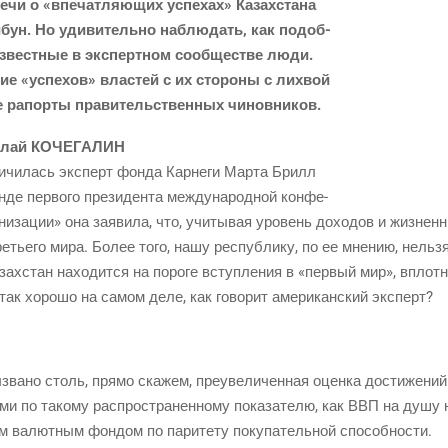
чи о «впе­чат­ля­ю­щих успе­хах» Казах­ста­на
­бун. Но уди­ви­тель­но наблю­дать, как подоб­
вест­ные в экс­перт­ном сооб­ще­стве люди.
ие «успе­хов» вла­стей с их сто­ро­ны с лих­вой
ые рапор­ты пра­ви­тель­ствен­ных чиновников.
­лай КОЧЕГАЛИН
­чи­лась экс­перт фон­да Кар­не­ги Мар­та Брилл
де пер­во­го пре­зи­ден­та меж­ду­на­род­ной кон­фе­
и­за­ции» она заяви­ла, что, учи­ты­вая уро­вень дохо­дов и жиз­нен­
ре­тье­го мира. Более того, нашу рес­пуб­ли­ку, по ее мне­нию, нель­
зах­стан нахо­дит­ся на поро­ге вступ­ле­ния в «пер­вый мир», вплот­
так хоро­шо на самом деле, как гово­рит аме­ри­кан­ский эксперт?
­но столь, пря­мо ска­жем, пре­уве­ли­чен­ная оцен­ка дости­же­ний
­ми по тако­му рас­про­стра­нен­но­му пока­за­те­лю, как ВВП на душу
ым валют­ным фон­дом по пари­те­ту поку­па­тель­ной способности.