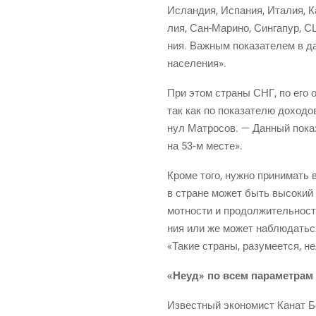
Ислан­дия, Испа­ния, Ита­лия, Ка
лия,
Сан-Мари­но
, Син­га­пур, 
ния. Важ­ным пока­за­те­лем в дан
населения».
При этом стра­ны СНГ, по его оц
так как по пока­за­те­лю дохо­д
нул Мат­ро­сов. — Дан­ный пока­з
на
53‑м
месте».
Кро­ме того, нуж­но при­ни­мать 
в стране может быть высо­кий ВВП
мот­но­сти и про­дол­жи­тель­но­с
ния или же может наблю­дать­ся 
«Такие стра­ны, разу­ме­ет­ся, н
«Неуд» по всем параметрам
Извест­ный эко­но­мист Канат Бе