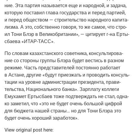
ние. Эта пар­тия назы­ва­ет­ся еще и народ­ной, и зада­ча,
кото­рую поста­вил гла­ва госу­дар­ства и перед пар­ти­ей,
и перед обще­ством — стро­и­тель­ство народ­но­го капи­та­
лиз­ма. А это, соб­ствен­но гово­ря, то же самое, что стро­
ил Тони Блэр в Вели­ко­бри­та­нии», — цити­ру­ет
г‑на
Ерты­
с­ба­е­ва «
ИТАР-ТАСС
».
По сло­вам казах­стан­ско­го совет­ни­ка, кон­суль­ти­ро­ва­
ние со сто­ро­ны груп­пы Блэ­ра будет вестись в раз­ном
режи­ме. Часть пред­ста­ви­те­лей посто­ян­но рабо­та­ет
в Астане, дру­гие «будут при­ез­жать и про­во­дить кон­суль­
та­ции на уровне адми­ни­стра­ции пре­зи­ден­та, пра­ви­
тель­ства, Наци­о­наль­но­го бан­ка». Зар­пла­ту кол­ле­ги
Ему­ха­мет Ерты­с­ба­ев тоже под­твер­ждать не стал, одна­
ко заме­тил, что «это не будет очень боль­шой циф­рой
для бюд­же­та нашей стра­ны… но для Тони Блэ­ра это
будет очень хоро­ший заработок».
View original post here: