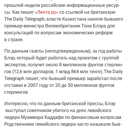
про­шлой неде­ли рос­сий­ские инфор­ма­ци­он­ные ресур­
сы. Как пишет
«Лента.ру»
со ссыл­кой на бри­тан­скую
The Daily Telegraph, вла­сти Казах­ста­на наня­ли быв­ше­го
пре­мьер-мини­стра
Вели­ко­бри­та­нии Тони Блэ­ра для
кон­суль­та­ций по вопро­сам эко­но­ми­че­ских реформ
в стране.
По дан­ным газе­ты
(непод­твер­жден­ным
), за год рабо­ты
Блэр, кото­рый будет рабо­тать над про­ек­том с груп­пой
экс­пер­тов, полу­чит око­ло 8 мил­ли­о­нов фун­тов стер­лин­
гов
(12
,6 млн дол­ла­ров, 1 млрд 864 млн тенге).The Daily
Telegraph пишет, что быв­ший пре­мьер зара­бо­тал после
отстав­ки в 2007 году от 20 до 50 мил­ли­о­нов фун­тов
стерлингов
Инте­рес­но, что по дан­ным бри­тан­ской прес­сы, Блэр
высту­пал совет­ни­ком уби­то­го на днях ливий­ско­го
лиде­ра Муам­ма­ра Кад­да­фи по финан­со­вым вопро­сам.
Род­ствен­ни­ки ливий­ско­го лиде­ра часто назы­ва­ли быв­