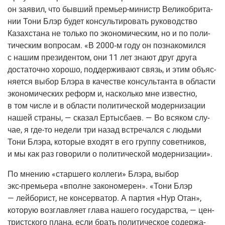
он заявил, что быв­ший
пре­мьер-министр
Вели­ко­бри­та­
нии Тони Блэр будет кон­суль­ти­ро­вать руко­вод­ство
Казах­ста­на не толь­ко по эко­но­ми­че­ским, но и по поли­
ти­че­ским вопро­сам. «В
2000‑м
году он позна­ко­мил­ся
с нашим пре­зи­ден­том, они 11 лет зна­ют друг дру­га
доста­точ­но хоро­шо, под­дер­жи­ва­ют связь, и этим объ­яс­
ня­ет­ся выбор Блэ­ра в каче­стве кон­суль­тан­та в обла­сти
эко­но­ми­че­ских реформ и, насколь­ко мне извест­но,
в том чис­ле и в обла­сти поли­ти­че­ской модер­ни­за­ции
нашей стра­ны, — ска­зал Ерты­с­ба­ев. — Во вся­ком слу­
чае, я
где-то
неде­ли три назад встре­чал­ся с людь­ми
Тони Блэ­ра, кото­рые вхо­дят в его груп­пу совет­ни­ков,
и мы как раз гово­ри­ли о поли­ти­че­ской модернизации».
По мне­нию «стар­ше­го кол­ле­ги» Блэ­ра, выбор
экс-пре­мье­ра
«вполне зако­но­ме­рен». «Тони Блэр
— лей­бо­рист, не кон­сер­ва­тор. А пар­тия «Нур Отан»,
кото­рую воз­глав­ля­ет гла­ва наше­го госу­дар­ства, — цен­
трист­ско­го пла­на, если брать поли­ти­че­ское содер­жа­