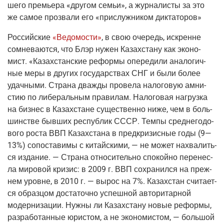
ше­го пре­мье­ра «дру­гом семьи», а жур­на­ли­сты за это
же самое про­зва­ли его «при­служ­ни­ком диктаторов»
Рос­сий­ские
«Ведо­мо­сти»
, в свою оче­редь, искренне
сомне­ва­ют­ся, что Блэр нужен Казах­ста­ну как эко­но­
мист. «Казах­стан­ские рефор­мы опе­ре­ди­ли ана­ло­гич­
ные меры в дру­гих госу­дар­ствах СНГ и были более
удач­ны­ми. Стра­на два­жды про­ве­ла нало­го­вую амни­
стию по либе­раль­ным пра­ви­лам. Нало­го­вая нагруз­ка
на биз­нес в Казах­стане суще­ствен­но ниже, чем в боль­
шин­стве быв­ших рес­пуб­лик СССР. Тем­пы сред­не­го­до­
во­го роста ВВП Казах­ста­на в пред­кри­зис­ные годы
(9
—
13%) сопо­ста­ви­мы с китай­ски­ми, — не может нахва­лить­
ся изда­ние. — Стра­на отно­си­тель­но спо­кой­но пере­нес­
ла миро­вой кри­зис: в 2009 г. ВВП сохра­нил­ся на преж­
нем уровне, в 2010 г. — вырос на 7%. Казах­стан счи­та­ет­
ся образ­цом доста­точ­но успеш­ной авто­ри­тар­ной
модер­ни­за­ции. Нуж­ны ли Казах­ста­ну новые рефор­мы,
раз­ра­бо­тан­ные юри­стом, а не эко­но­ми­стом, — боль­шой