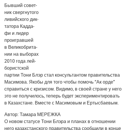
Быв­ший совет­
ник сверг­ну­то­го
ливий­ско­го дик­
та­то­ра Кад­да­
фи и лидер
про­иг­рав­шей
в Вели­ко­бри­та­
нии на выбо­рах
2010 года лей­
бо­рист­ской
пар­тии Тони Блэр стал кон­суль­тан­том пра­ви­тель­ства
Маси­мо­ва. Яко­бы для того что­бы помочь “Ак орде”
спра­вить­ся с кри­зи­сом. Види­мо, в сво­ей стране у него
это не полу­чи­лось, теперь будет экс­пе­ри­мен­ти­ро­вать
в Казах­стане. Вме­сте с Маси­мо­вым и Ертысбаевым.
Автор:
Тама­ра МЕРЕЖКА
О новом ста­ту­се Тони Блэ­ра и пла­нах в отно­ше­нии
него казах­стан­ско­го пра­ви­тель­ства сооб­щи­ли в кон­це