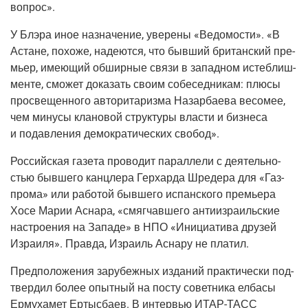
вопрос».
У Блэ­ра иное назна­че­ние, уве­ре­ны «Ведо­мо­сти». «В
Астане, похо­же, наде­ют­ся, что быв­ший бри­тан­ский пре­
мьер, име­ю­щий обшир­ные свя­зи в запад­ном истеб­лиш­
мен­те, смо­жет дока­зать сво­им собе­сед­ни­кам: плю­сы
про­све­щен­но­го авто­ри­та­риз­ма Назар­ба­е­ва весо­мее,
чем мину­сы кла­но­вой струк­ту­ры вла­сти и биз­не­са
и подав­ле­ния демо­кра­ти­че­ских свобод».
Рос­сий­ская газе­та про­во­дит парал­ле­ли с дея­тель­но­
стью быв­ше­го канц­ле­ра Гер­хар­да Шре­де­ра для «Газ­
про­ма» или рабо­той быв­ше­го испан­ско­го пре­мье­ра
Хосе Марии Асна­ра, «смяг­чав­ше­го анти­из­ра­иль­ские
настро­е­ния на Запа­де» в НПО «Ини­ци­а­ти­ва дру­зей
Изра­и­ля». Прав­да, Изра­иль Асна­ру не платил.
Пред­по­ло­же­ния зару­беж­ных изда­ний прак­ти­че­ски под­
твер­дил более опыт­ный на посту совет­ни­ка елба­сы
Ерму­ха­мет Ерты­с­ба­ев. В интер­вью
ИТАР-ТАСС