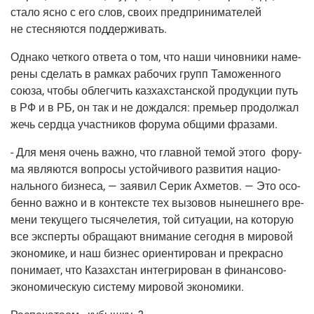
ста­ло ясно с его слов, сво­их пред­при­ни­ма­те­лей
не стес­ня­ют­ся поддерживать.
Одна­ко чет­ко­го отве­та о том, что наши чинов­ни­ки наме­
ре­ны сде­лать в рам­ках рабо­чих групп Тамо­жен­но­го
сою­за, что­бы облег­чить каз­хах­стан­ской про­дук­ции путь
в РФ и в РБ, он так и не дождал­ся: пре­мьер про­дол­жал
жечь серд­ца участ­ни­ков фору­ма общи­ми фразами.
- Для меня очень важ­но, что глав­ной темой это­го фору­
ма явля­ют­ся вопро­сы устой­чи­во­го раз­ви­тия наци­о­
наль­но­го биз­не­са, — заявил Серик Ахме­тов. — Это осо­
бен­но важ­но и в кон­тек­сте тех вызо­вов нынеш­не­го вре­
ме­ни теку­ще­го тыся­че­ле­тия, той ситу­а­ции, на кото­рую
все экс­пер­ты обра­ща­ют вни­ма­ние сего­дня в миро­вой
эко­но­ми­ке, и наш биз­нес ори­ен­ти­ро­ван и пре­крас­но
пони­ма­ет, что Казах­стан инте­гри­ро­ван в финан­со­во-
эко­но­ми­че­скую систе­му миро­вой экономики.