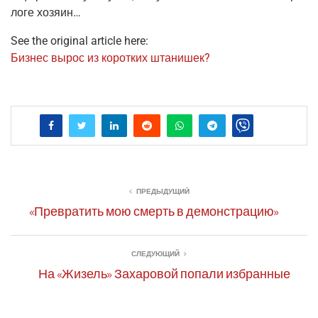
ло­ге хозяин…
See the original article here:
Биз­нес вырос из корот­ких штанишек?
ПРЕДЫДУЩИЙ
«Превратить мою смерть в демонстрацию»
СЛЕДУЮЩИЙ
На «Жизель» Захаровой попали избранные