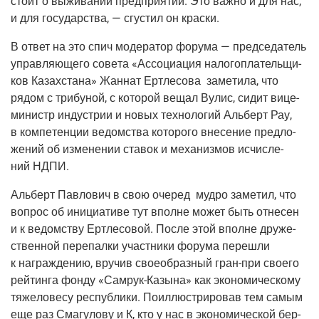
сто­ит о выжи­ва­нии пред­при­я­тий. Это важ­но и для нас,
и для госу­дар­ства, — сгу­стил он краски.
В ответ на это спич моде­ра­тор фору­ма — пред­се­да­тель
управ­ля­ю­ще­го сове­та «Ассо­ци­а­ция нало­го­пла­тель­щи­
ков Казах­ста­на» Жан­нат Ерт­ле­со­ва заме­ти­ла, что
рядом с три­бу­ной, с кото­рой вещал Вулис, сидит вице-
министр инду­стрии и новых тех­но­ло­гий Аль­берт Рау,
в ком­пе­тен­ции ведом­ства кото­ро­го вне­се­ние пред­ло­
же­ний об изме­не­нии ста­вок и меха­низ­мов исчис­ле­
ний НДПИ.
Аль­берт Пав­ло­вич в свою оче­ред муд­ро заме­тил, что
вопрос об ини­ци­а­ти­ве тут вполне может быть отне­сен
и к ведом­ству Ерт­ле­со­вой. После этой вполне дру­же­
ствен­ной пере­пал­ки участ­ни­ки фору­ма пере­шли
к награж­де­нию, вру­чив свое­об­раз­ный гран-при сво­е­го
рей­тин­га фон­ду «Самрук-Казы­на» как эко­но­ми­че­ско­му
тяже­ло­ве­су рес­пуб­ли­ки. Поил­лю­стри­ро­вав тем самым
еще раз Сма­гу­ло­ву и К, кто у нас в эко­но­ми­че­ской бер­