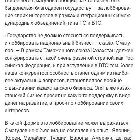
После чего Сма­гу­лов сооб­щил, за что биз­нес был
бы донель­зя бла­го­да­рен госу­дар­ству — за лоб­би­ро­ва­
ние сво­их инте­ре­сов в рам­ках инте­гра­ци­он­ных и меж­
ду­на­род­ных объ­еди­не­ний, типа ТС и ВТО.
- Госу­дар­ство не долж­но стес­нять­ся под­дер­жи­вать
и лоб­би­ро­вать наци­о­наль­ный биз­нес, — ска­зал Сма­гу­
лов. — В рам­ках Тамо­жен­но­го сою­за Казах­стан дол­жен
кон­ку­ри­ро­вать с такой очень раз­ви­той стра­ной, как Рос­
сий­ская Феде­ра­ция, и при вступ­ле­нии в ВТО тем более
наша кон­ку­рен­то­спо­соб­ность ста­нет одним из наи­бо­
лее акту­аль­ных вопро­сов, вста­нет вопрос вооб­ще
о выжи­ва­нии казах­стан­ско­го биз­не­са. Опять же казах­
стан­ский биз­нес про­сит не какую-то под­держ­ку в виде
денег на раз­ви­тие, а про­сит о лоб­би­ро­ва­нии сво­их
интересов.
В какой фор­ме это лоб­би­ро­ва­ние может выра­жать­ся,
Сма­гу­лов не объ­яс­нил, но сослал­ся на опыт Япо­нии,
Кореи, Малай­зии, Тур­ции, Евро­пы, Аме­ри­ки, где, как