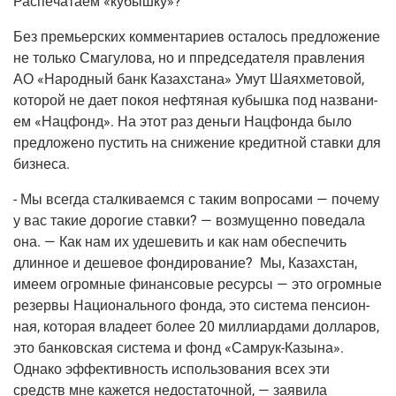
Рас­пе­ча­та­ем «кубыш­ку»?
Без пре­мьер­ских ком­мен­та­ри­ев оста­лось пред­ло­же­ние
не толь­ко Сма­гу­ло­ва, но и ппред­се­да­те­ля прав­ле­ния
АО «Народ­ный банк Казах­ста­на» Умут Шаях­ме­то­вой,
кото­рой не дает покоя неф­тя­ная кубыш­ка под назва­ни­
ем «Нац­фонд». На этот раз день­ги Нац­фон­да было
пред­ло­же­но пустить на сни­же­ние кре­дит­ной став­ки для
бизнеса.
- Мы все­гда стал­ки­ва­ем­ся с таким вопро­са­ми — поче­му
у вас такие доро­гие став­ки? — воз­му­щен­но пове­да­ла
она. — Как нам их уде­ше­вить и как нам обес­пе­чить
длин­ное и деше­вое фон­ди­ро­ва­ние? Мы, Казах­стан,
име­ем огром­ные финан­со­вые ресур­сы — это огром­ные
резер­вы Наци­о­наль­но­го фон­да, это систе­ма пен­си­он­
ная, кото­рая вла­де­ет более 20 мил­ли­ар­да­ми дол­ла­ров,
это бан­ков­ская систе­ма и фонд «Самрук-Казы­на».
Одна­ко эффек­тив­ность исполь­зо­ва­ния всех эти
средств мне кажет­ся недо­ста­точ­ной, — заяви­ла