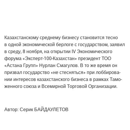
Казах­стан­ско­му сред­не­му биз­не­су ста­но­вит­ся тес­но
в одной эко­но­ми­че­ской бер­ло­ге с госу­дар­ством, заявил
в сре­ду, 8 нояб­ря, на откры­тии IV Эко­но­ми­че­ско­го
фору­ма «Экс­перт-100-Казах­стан» пре­зи­дент ТОО
«Аста­на Групп» Нур­лан Сма­гу­лов. В то же вре­мя он
при­звал госу­дар­ство «не стес­нять­ся» при лоб­би­ро­ва­
нии инте­ре­сов казах­стан­ско­го биз­не­са в рам­ках Тамо­
жен­но­го сою­за и Все­мир­ной Тор­го­вой Организации.
Автор: Серик БАЙДАУЛЕТОВ