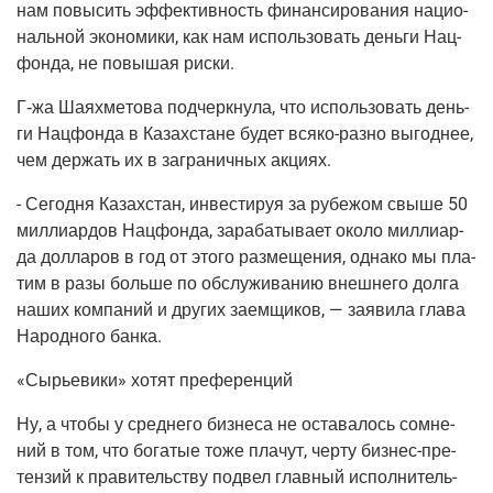
нам повы­сить эффек­тив­ность финан­си­ро­ва­ния наци­о­
наль­ной эко­но­ми­ки, как нам исполь­зо­вать день­ги Нац­
фон­да, не повы­шая риски.
Г‑жа Шаях­ме­то­ва под­черк­ну­ла, что исполь­зо­вать день­
ги Нац­фон­да в Казах­стане будет вся­ко-раз­но выгод­нее,
чем дер­жать их в загра­нич­ных акциях.
- Сего­дня Казах­стан, инве­сти­руя за рубе­жом свы­ше 50
мил­ли­ар­дов Нац­фон­да, зара­ба­ты­ва­ет око­ло мил­ли­ар­
да дол­ла­ров в год от это­го раз­ме­ще­ния, одна­ко мы пла­
тим в разы боль­ше по обслу­жи­ва­нию внеш­не­го дол­га
наших ком­па­ний и дру­гих заем­щи­ков, — заяви­ла гла­ва
Народ­но­го банка.
«Сырье­ви­ки» хотят преференций
Ну, а что­бы у сред­не­го биз­не­са не оста­ва­лось сомне­
ний в том, что бога­тые тоже пла­чут, чер­ту биз­нес-пре­
тен­зий к пра­ви­тель­ству под­вел глав­ный испол­ни­тель­