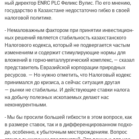
ный дирек­тор ENRC PLC Феликс Вулис. По его мне­нию,
госу­дар­ство в Казах­стане недо­ста­точ­но гиб­ко в сво­ей
нало­го­вой политике.
- Нема­ло­важ­ным фак­то­ром при при­ня­тии инве­сти­ци­он­
ных реше­ний явля­ет­ся ста­биль­ность казах­стан­ско­го
Нало­го­во­го кодек­са, кото­рый не под­вер­га­ет­ся частым
изме­не­ни­ям и содер­жит сти­му­ли­ру­ю­щие нор­мы для
вло­же­ний в гор­но-метал­лур­ги­че­ский ком­плекс, — ска­зал
пред­ста­ви­тель Евразий­ской кор­по­ра­ции при­род­ных
ресур­сов. — Но нуж­но отме­тить, что Нало­го­вый кодекс
при­ни­мал­ся до кри­зи­са, а сей­час ситу­а­ция дру­гая
— рын­ки не ста­биль­ны. И дей­ству­ю­щие став­ки нало­га
на добы­чу полез­ных иско­па­е­мых дела­ют нас
неконкурентными.
- Мы бы про­си­ли боль­шей гиб­ко­сти в этом вопро­се, как
в раз­ме­ре ста­вок, так и в диф­фе­рен­ци­ро­ван­ном под­хо­
де, осо­бен­но, к убы­точ­ным место­рож­де­ни­ям. Вопрос