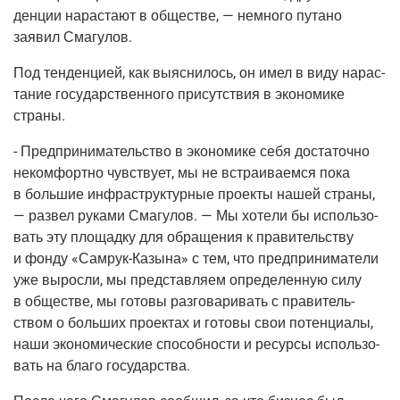
ден­ции нарас­та­ют в обще­стве, — немно­го пута­но
заявил Смагулов.
Под тен­ден­ци­ей, как выяс­ни­лось, он имел в виду нарас­
та­ние госу­дар­ствен­но­го при­сут­ствия в эко­но­ми­ке
страны.
- Пред­при­ни­ма­тель­ство в эко­но­ми­ке себя доста­точ­но
неком­форт­но чув­ству­ет, мы не встра­и­ва­ем­ся пока
в боль­шие инфра­струк­тур­ные про­ек­ты нашей стра­ны,
— раз­вел рука­ми Сма­гу­лов. — Мы хоте­ли бы исполь­зо­
вать эту пло­щад­ку для обра­ще­ния к пра­ви­тель­ству
и фон­ду «Самрук-Казы­на» с тем, что пред­при­ни­ма­те­ли
уже вырос­ли, мы пред­став­ля­ем опре­де­лен­ную силу
в обще­стве, мы гото­вы раз­го­ва­ри­вать с пра­ви­тель­
ством о боль­ших про­ек­тах и гото­вы свои потен­ци­а­лы,
наши эко­но­ми­че­ские спо­соб­но­сти и ресур­сы исполь­зо­
вать на бла­го государства.