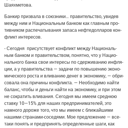
Шаяхметова.
Бан­кир при­зва­ла в союз­ни­ки… пра­ви­тель­ство, уви­дев
меж­ду ним и Наци­о­наль­ным бан­ком как глав­ным про­
тив­ни­ком рас­пе­ча­ты­ва­ния запа­са неф­те­дол­ла­ров кон­
фликт интересов.
- Сего­дня при­сут­ству­ет кон­фликт меж­ду Наци­о­наль­
ным бан­ком и пра­ви­тель­ством, понят­но, что у Наци­о­
наль­но­го бан­ка свои инте­ре­сы по сдер­жи­ва­нию инфля­
ции, а у пра­ви­тель­ства — зада­чи по повы­ше­нию эко­но­
ми­че­ско­го роста и вли­ва­нию денег в эко­но­ми­ку, — обри­
со­ва­ла она при­чи­ны кон­флик­та. — Необ­хо­ди­мо най­ти
баланс, что­бы и день­ги най­ти на эко­но­ми­ку, и при этом
не сокра­тить вли­ва­ния. Сего­дня мы име­ем сред­нюю
став­ку 10—15% для наших пред­при­ни­ма­те­лей, это
намно­го доро­же того, что мы име­ем с бли­жай­ши­ми
наши­ми стра­на­ми-сосе­дя­ми. Мое пред­ло­же­ние — все-
таки понять и пред­при­нять опре­де­лен­ные шаги, как