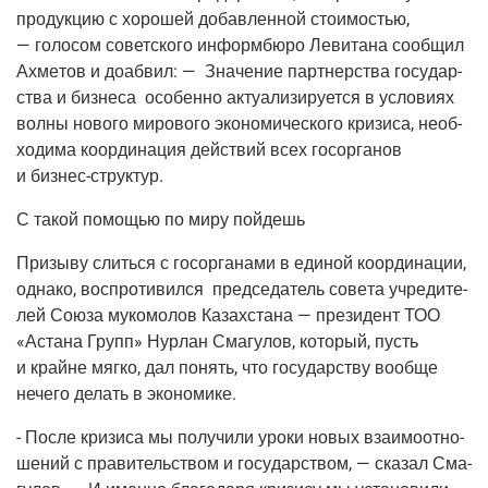
про­дук­цию с хоро­шей добав­лен­ной сто­и­мо­стью,
— голо­сом совет­ско­го информ­бю­ро Леви­та­на сооб­щил
Ахме­тов и доаб­вил: — Зна­че­ние парт­нер­ства госу­дар­
ства и биз­не­са осо­бен­но акту­а­ли­зи­ру­ет­ся в усло­ви­ях
вол­ны ново­го миро­во­го эко­но­ми­че­ско­го кри­зи­са, необ­
хо­ди­ма коор­ди­на­ция дей­ствий всех госор­га­нов
и бизнес-структур.
С такой помо­щью по миру пойдешь
При­зы­ву слить­ся с госор­га­на­ми в еди­ной коор­ди­на­ции,
одна­ко, вос­про­ти­вил­ся пред­се­да­тель сове­та учре­ди­те­
лей Сою­за муко­мо­лов Казах­ста­на — пре­зи­дент ТОО
«Аста­на Групп» Нур­лан Сма­гу­лов, кото­рый, пусть
и крайне мяг­ко, дал понять, что госу­дар­ству вооб­ще
нече­го делать в экономике.
- После кри­зи­са мы полу­чи­ли уро­ки новых вза­и­мо­от­но­
ше­ний с пра­ви­тель­ством и госу­дар­ством, — ска­зал Сма­