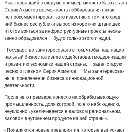
Участ­во­вав­ший в фору­ме пре­мьер-министр Казах­ста­на
Серик Ахме­тов воз­мож­ность лоб­би­ро­ва­ния никак
не про­ком­мен­ти­ро­вал, зато изве­стию о том, что сред­
ний биз­нес рес­пуб­ли­ки вырос из корот­ких шта­ни­шек
и готов взять­ся за инфра­струк­тур­ные про­ек­ты неска­
зан­но обра­до­вал­ся — буд­то толь­ко это­го и ждал.
- Госу­дар­ство заин­те­ре­со­ва­но в том, что­бы наш наци­о­
наль­ный биз­нес актив­нее содей­ство­вал модер­ни­за­ции
и раз­ви­тию эко­но­ми­ки нашей стра­ны, — завел ста­рую
пес­ню о глав­ном Серик Ахме­тов. — Мы заин­те­ре­со­ва­
ны в при­вле­че­нии биз­не­са к инно­ва­ци­он­ной
деятельности.
После чего пре­мье­ра понес­ло на обра­ба­ты­ва­ю­щую
про­мыш­лен­ность, доля кото­рой, по его наблю­де­нию,
неуклон­но «уве­ли­чи­ва­ет­ся в вало­вом реги­о­наль­ном,
вало­вом внут­рен­нем про­дук­те нашей страны».
- Появ­ля­ют­ся новые пред­при­я­тия, кото­рые выпус­ка­ют