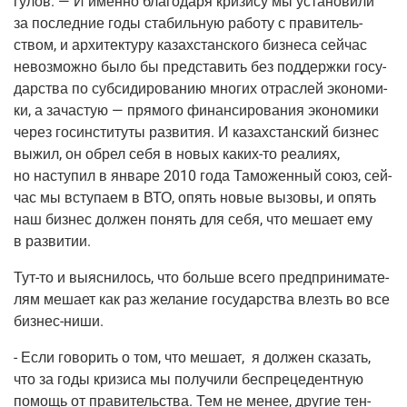
гу­лов. — И имен­но бла­го­да­ря кри­зи­су мы уста­но­ви­ли
за послед­ние годы ста­биль­ную рабо­ту с пра­ви­тель­
ством, и архи­тек­ту­ру казах­стан­ско­го биз­не­са сей­час
невоз­мож­но было бы пред­ста­вить без под­держ­ки госу­
дар­ства по суб­си­ди­ро­ва­нию мно­гих отрас­лей эко­но­ми­
ки, а зача­стую — пря­мо­го финан­си­ро­ва­ния эко­но­ми­ки
через госин­сти­ту­ты раз­ви­тия. И казах­стан­ский биз­нес
выжил, он обрел себя в новых каких-то реа­ли­ях,
но насту­пил в янва­ре 2010 года Тамо­жен­ный союз, сей­
час мы всту­па­ем в ВТО, опять новые вызо­вы, и опять
наш биз­нес дол­жен понять для себя, что меша­ет ему
в развитии.
Тут-то и выяс­ни­лось, что боль­ше все­го пред­при­ни­ма­те­
лям меша­ет как раз жела­ние госу­дар­ства влезть во все
бизнес-ниши.
- Если гово­рить о том, что меша­ет, я дол­жен ска­зать,
что за годы кри­зи­са мы полу­чи­ли бес­пре­це­дент­ную
помощь от пра­ви­тель­ства. Тем не менее, дру­гие тен­