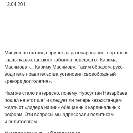
12.04.2011
Минув­шая пят­ни­ца при­нес­ла разо­ча­ро­ва­ние: порт­фель
гла­вы казах­стан­ско­го каб­ми­на пере­шел от Кари­ма
Маси­мо­ва к… Кари­му Маси­мо­ву. Таким обра­зом, руко­
во­ди­тель пра­ви­тель­ства уста­но­вил свое­об­раз­ный
«рекорд долголетия».
Нам же ста­ло инте­рес­но, поче­му Нур­сул­тан Назар­ба­ев
пошел на этот шаг и сле­ду­ет ли теперь казах­стан­цам
ждать от «лиде­ра нации» обе­щан­ных кар­ди­наль­ных
реформ. Эти вопро­сы мы адре­со­ва­ли поли­ти­кам
и политологам.