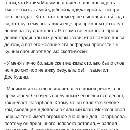
в том, что Карим Маси­мов явля­ет­ся для пре­зи­ден­та
«может быть, самой удоб­ной кан­ди­да­ту­рой за эти три-
четы­ре года». Хотя этот пре­мьер не выпол­нил той зада­
чи, кото­рую ему поста­ви­ли еще при преж­нем его вступ­
ле­нии на эту долж­ность. Но сама воз­мож­ность про­ве­
де­ния кар­ди­наль­ных реформ «зави­сит от само­го пре­зи­
ден­та», а вот его жела­ние эти рефор­мы про­ве­сти г‑н
Кушим оце­ни­ва­ет весь­ма скептически:
- У меня лич­но боль­ше скеп­ти­циз­ма: столь­ко было слов,
но я до сих пор не вижу резуль­та­тов! — заме­тил
Дос Кушим.
- Маси­мов изна­чаль­но явля­ет­ся его помощ­ни­ком, а не
пре­мье­ром. Он очень послуш­ный чело­век и все дела­ет,
как жела­ет Назар­ба­ев. К тому же он явля­ет­ся чело­ве­
ком, вхо­дя­щим в доволь­но силь­ный клан. Меж­кла­но­вая
борь­ба тоже име­ет огром­ное зна­че­ние для Назар­ба­е­ва,
поэто­му он при­выч­но­го чело­ве­ка оста­вил, — заявил