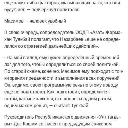
еще каких-либо фак­то­ров, ука­зы­ва­ю­щих на то, что они
будут, нет, — под­черк­нул политолог.
Маси­мов — чело­век удобный
В свою оче­редь, сопред­се­да­тель ОСДП «Азат» Жар­ма­
хан Туяк­бай пола­га­ет, что Назар­ба­ев «еще не опре­де­
лил­ся со стра­те­ги­ей даль­ней­ших действий».
- На мой взгляд, ему нужен опре­де­лен­ный вре­мен­ной
лаг для того, что­бы опре­де­лить­ся со сво­ей поли­ти­кой.
По ста­рой схе­ме, конеч­но, Маси­мов ему под­хо­дит с точ­
ки зре­ния пре­дан­но­сти и выпол­не­ния всех пору­че­ний.
Он, види­мо, свою про­грамм­ную речь по это­му пово­ду
еще не под­го­то­вил. Как под­го­то­вит, опре­де­лит­ся,
потом, как мне кажет­ся, все вопро­сы одним разом,
одним махом решит, — счи­та­ет Туякбай.
Руко­во­ди­тель Рес­пуб­ли­кан­ско­го дви­же­ния «Улт таг­ды­
ры» Дос Кошим согла­сен с преды­ду­щим спи­ке­ром