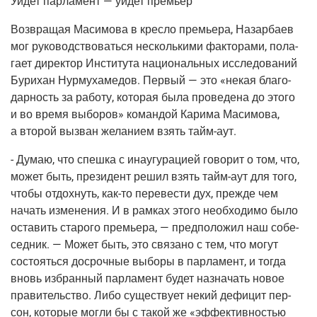
Уйдет пар­ла­мент — уйдет премьер
Воз­вра­щая Маси­мо­ва в крес­ло пре­мье­ра, Назар­ба­ев
мог руко­вод­ство­вать­ся несколь­ки­ми фак­то­ра­ми, пола­
га­ет дирек­тор Инсти­ту­та наци­о­наль­ных иссле­до­ва­ний
Бури­хан Нур­му­ха­ме­дов. Пер­вый — это «некая бла­го­
дар­ность за рабо­ту, кото­рая была про­ве­де­на до это­го
и во вре­мя выбо­ров» коман­дой Кари­ма Маси­мо­ва,
а вто­рой вызван жела­ни­ем взять тайм-аут.
- Думаю, что спеш­ка с ина­у­гу­ра­ци­ей гово­рит о том, что,
может быть, пре­зи­дент решил взять тайм-аут для того,
что­бы отдох­нуть, как-то пере­ве­сти дух, преж­де чем
начать изме­не­ния. И в рам­ках это­го необ­хо­ди­мо было
оста­вить ста­ро­го пре­мье­ра, — пред­по­ло­жил наш собе­
сед­ник. — Может быть, это свя­за­но с тем, что могут
состо­ять­ся досроч­ные выбо­ры в пар­ла­мент, и тогда
вновь избран­ный пар­ла­мент будет назна­чать новое
пра­ви­тель­ство. Либо суще­ству­ет некий дефи­цит пер­
сон, кото­рые мог­ли бы с такой же «эффек­тив­но­стью