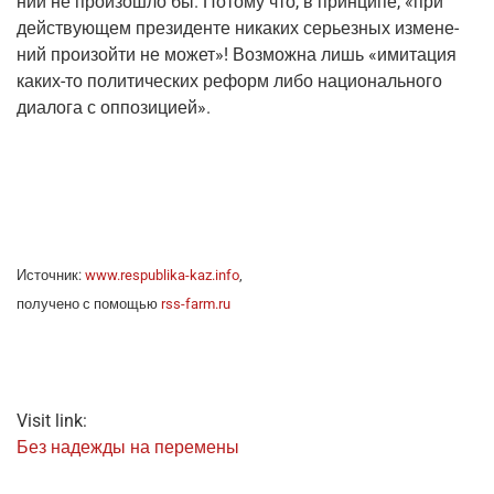
ний не про­изо­шло бы. Пото­му что, в прин­ци­пе, «при
дей­ству­ю­щем пре­зи­ден­те ника­ких серьез­ных изме­не­
ний про­изой­ти не может»! Воз­мож­на лишь «ими­та­ция
каких-то поли­ти­че­ских реформ либо наци­о­наль­но­го
диа­ло­га с оппозицией».
Источ­ник:
www.respublika-kaz.info
,
полу­че­но с помо­щью
rss-farm.ru
Visit link:
Без надеж­ды на перемены