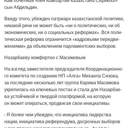
нам почет­ный член Ком­пар­тии Казах­ста­на Серик­бол­
сын Абдильдин.
Вви­ду это­го, убеж­ден пат­ри­арх казах­стан­ской поли­ти­ки,
ника­кой речи не может быть «ни о поли­ти­че­ских, ни об
эко­но­ми­че­ских, ни о соци­аль­ных рефор­мах». Вся поли­
ти­че­ская рефор­ма огра­ни­чит­ся «кад­ро­вы­ми пере­дви­
же­ни­я­ми» да объ­яв­ле­ни­ем пар­ла­мент­ских выборов.
Назар­ба­е­ву ком­форт­но с Масимовым
На взгляд заме­сти­те­ля пред­се­да­те­ля Коор­ди­на­ци­он­но­
го коми­те­та по созда­нию НП «Алга» Миха­и­ла Сизо­ва,
за послед­ние несколь­ко лет груп­па Кари­ма Маси­мо­ва
укре­пи­лась на клю­че­вых постах и ста­ла для Назар­ба­е­
ва устой­чи­вой и твер­дой плат­фор­мой, на кото­рую
он может опи­рать­ся, про­дви­гая свои инициативы.
- Я более чем убеж­ден, что ини­ци­а­ти­ва лидер­ства
нации, ини­ци­а­ти­ва рефе­рен­ду­ма, досроч­ных выбо­ров