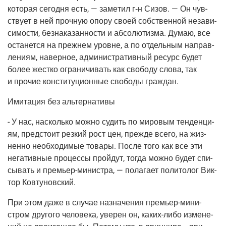
кото­рая сего­дня есть, — заме­тил г‑н Сизов. — Он чув­
ству­ет в ней проч­ную опо­ру сво­ей соб­ствен­ной неза­ви­
си­мо­сти, без­на­ка­зан­но­сти и абсо­лю­тиз­ма. Думаю, все
оста­нет­ся на преж­нем уровне, а по отдель­ным направ­
ле­ни­ям, навер­ное, адми­ни­стра­тив­ный ресурс будет
более жест­ко огра­ни­чи­вать как сво­бо­ду сло­ва, так
и про­чие кон­сти­ту­ци­он­ные сво­бо­ды граждан.
Ими­та­ция без альтернативы
- У нас, насколь­ко мож­но судить по миро­вым тен­ден­ци­
ям, пред­сто­ит рез­кий рост цен, преж­де все­го, на жиз­
нен­но необ­хо­ди­мые това­ры. После того как все эти
нега­тив­ные про­цес­сы прой­дут, тогда мож­но будет спи­
сы­вать и пре­мьер-мини­стра, — пола­га­ет поли­то­лог Вик­
тор Ковтуновский.
При этом даже в слу­чае назна­че­ния пре­мьер-мини­
стром дру­го­го чело­ве­ка, уве­рен он, каких-либо изме­не­