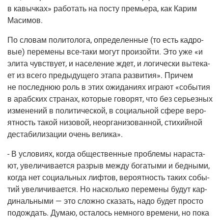
в кавыч­ках» рабо­тать на посту пре­мье­ра, как Карим
Масимов.
По сло­вам поли­то­ло­га, опре­де­лен­ные
(то
есть кад­ро­
вые) пере­ме­ны все-таки могут про­изой­ти. Это уже «и
эли­та чув­ству­ет, и насе­ле­ние ждет, и логи­че­ски выте­ка­
ет из все­го преды­ду­ще­го эта­па раз­ви­тия». При­чем
не послед­нюю роль в этих ожи­да­ни­ях игра­ют «собы­тия
в араб­ских стра­нах, кото­рые гово­рят, что без серьез­ных
изме­не­ний в поли­ти­че­ской, в соци­аль­ной сфе­ре веро­
ят­ность такой низо­вой, неор­га­ни­зо­ван­ной, сти­хий­ной
деста­би­ли­за­ции очень велика».
- В усло­ви­ях, когда обще­ствен­ные про­бле­мы нарас­та­
ют, уве­ли­чи­ва­ет­ся раз­рыв меж­ду бога­ты­ми и бед­ны­ми,
когда нет соци­аль­ных лиф­тов, веро­ят­ность таких собы­
тий уве­ли­чи­ва­ет­ся. Но насколь­ко пере­ме­ны будут кар­
ди­наль­ны­ми — это слож­но ска­зать, надо будет про­сто
подо­ждать. Думаю, оста­лось немно­го вре­ме­ни, но пока