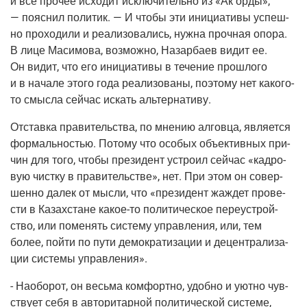
и все про­чее исхо­дит исклю­чи­тель­но из «Ак орды»,
— пояс­нил поли­тик. — И что­бы эти ини­ци­а­ти­вы успеш­
но про­хо­ди­ли и реа­ли­зо­ва­лись, нуж­на проч­ная опо­ра.
В лице Маси­мо­ва, воз­мож­но, Назар­ба­ев видит ее.
Он видит, что его ини­ци­а­ти­вы в тече­ние про­шло­го
и в нача­ле это­го года реа­ли­зо­ва­ны, поэто­му нет како­го-
то смыс­ла сей­час искать альтернативу.
Отстав­ка пра­ви­тель­ства, по мне­нию алгов­ца, явля­ет­ся
фор­маль­но­стью. Пото­му что осо­бых объ­ек­тив­ных при­
чин для того, что­бы пре­зи­дент устро­ил сей­час «кад­ро­
вую чист­ку в пра­ви­тель­стве», нет. При этом он совер­
шен­но далек от мыс­ли, что «пре­зи­дент жаж­дет про­ве­
сти в Казах­стане какое-то поли­ти­че­ское пере­устрой­
ство, или поме­нять систе­му управ­ле­ния, или, тем
более, пой­ти по пути демо­кра­ти­за­ции и децен­тра­ли­за­
ции систе­мы управления».
- Наобо­рот, он весь­ма ком­форт­но, удоб­но и уют­но чув­
ству­ет себя в авто­ри­тар­ной поли­ти­че­ской систе­ме,